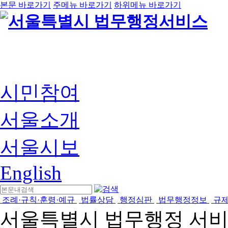
본문 바로가기
주메뉴 바로가기
하위메뉴 바로가기
시민참여
서울소개
서울시보
English
조례·규칙·훈령·예규
법률상담
행정심판
법무행정정보
규
서울특별시 법무행정 서