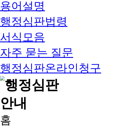
용어설명
행정심판법령
서식모음
자주 묻는 질문
행정심판온라인청구
홈