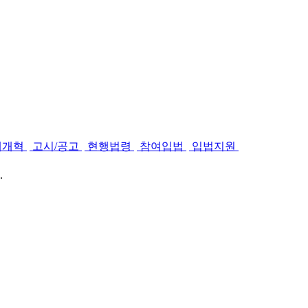
제개혁
고시/공고
현행법령
참여입법
입법지원
.