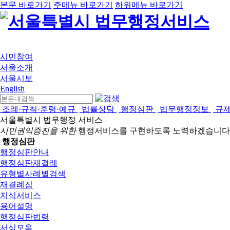
본문 바로가기
주메뉴 바로가기
하위메뉴 바로가기
시민참여
서울소개
서울시보
English
조례·규칙·훈령·예규
법률상담
행정심판
법무행정정보
규
서울특별시 법무행정 서비스
시민권익증진을 위한
행정서비스를 구현하도록 노력하겠습니다
행정심판
행정심판안내
행정심판재결례
유형별사례별검색
재결례집
지식서비스
용어설명
행정심판법령
서식모음