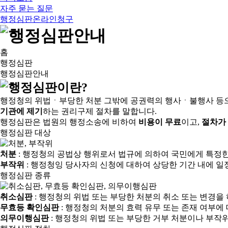
자주 묻는 질문
행정심판온라인청구
홈
행정심판
행정심판안내
행정청의 위법ㆍ부당한 처분 그밖에 공권력의 행사ㆍ불행사 등
기관에 제기
하는 권리구제 절차를 말합니다.
행정심판은 법원의 행정소송에 비하여
비용이 무료
이고,
절차가
행정심판 대상
처분
: 행정청의 공법상 행위로서 법규에 의하여 국민에게 특정
부작위
: 행정청잉 당사자의 신청에 대하여 상당한 기간 내에 일
행정심판 종류
취소심판
: 행정청의 위법 또는 부당한 처분의 취소 또는 변경을
무효등 확인심판
: 행정청의 처분의 효력 유무 또는 존재 여부에
의무이행심판
: 행정청의 위법 또는 부당한 거부 처분이나 부작