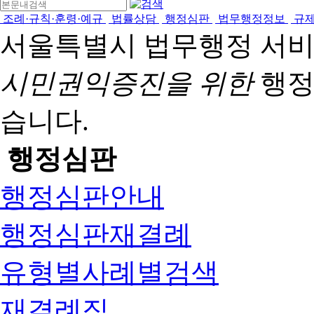
조례·규칙·훈령·예규
법률상담
행정심판
법무행정정보
규
서울특별시 법무행정 서
시민권익증진을 위한
행정
습니다.
행정심판
행정심판안내
행정심판재결례
유형별사례별검색
재결례집