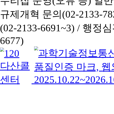
누리집 운영(오류 등) 일반사항
규제개혁 문의(02-2133-782
(02-2133-6691~3) /
행정심판 
6677)