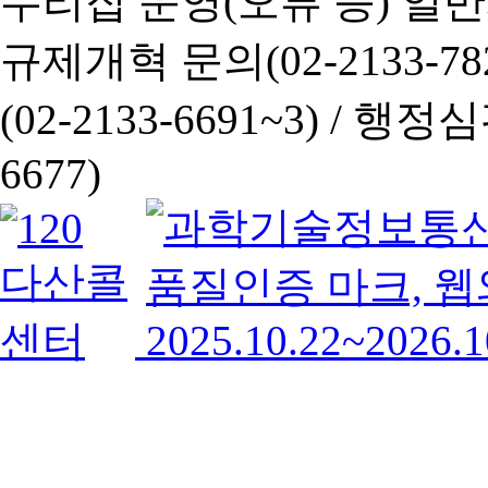
누리집 운영(오류 등) 일반사항
규제개혁 문의(02-2133-782
(02-2133-6691~3) /
행정심판 
6677)