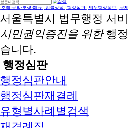
조례·규칙·훈령·예규
법률상담
행정심판
법무행정정보
규
서울특별시 법무행정 서
시민권익증진을 위한
행정
습니다.
행정심판
행정심판안내
행정심판재결례
유형별사례별검색
재결례집