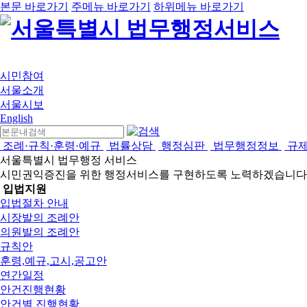
본문 바로가기
주메뉴 바로가기
하위메뉴 바로가기
시민참여
서울소개
서울시보
English
조례·규칙·훈령·예규
법률상담
행정심판
법무행정정보
규
서울특별시 법무행정 서비스
시민권익증진을 위한 행정서비스를 구현하도록 노력하겠습니다
입법지원
입법절차 안내
시장발의 조례안
의원발의 조례안
규칙안
훈령,예규,고시,공고안
연간일정
안건진행현황
안건별 진행현황