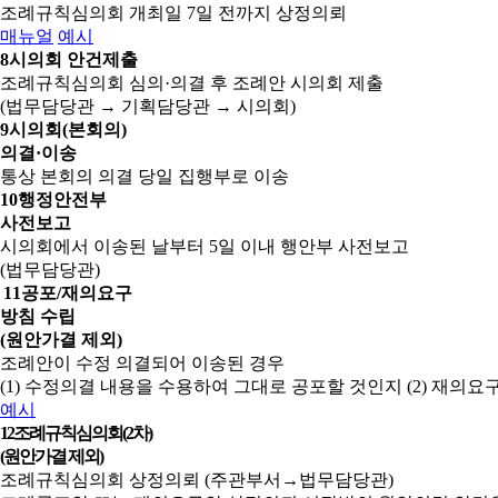
조례규칙심의회 개최일 7일 전까지 상정의뢰
매뉴얼
예시
8
시의회 안건제출
조례규칙심의회 심의·의결 후 조례안 시의회 제출
(법무담당관 → 기획담당관 → 시의회)
9
시의회(본회의)
의결·이송
통상 본회의 의결 당일 집행부로 이송
10
행정안전부
사전보고
시의회에서 이송된 날부터 5일 이내 행안부 사전보고
(법무담당관)
11
공포/재의요구
방침 수립
(원안가결 제외)
조례안이 수정 의결되어 이송된 경우
(1) 수정의결 내용을 수용하여 그대로 공포할 것인지
(2) 재의
예시
12
조례규칙심의회(2차)
(원안가결 제외)
조례규칙심의회 상정의뢰 (주관부서→법무담당관)