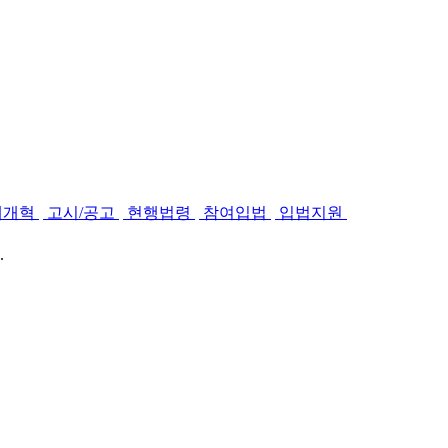
제개혁
고시/공고
현행법령
참여입법
입법지원
.