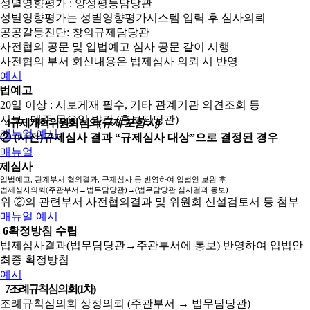
성별영향평가 : 양성평등담당관
성별영향평가는 성별영향평가시스템 입력 후 심사의뢰
공공갈등진단: 창의규제담당관
사전협의 공문 및 입법예고 심사 공문 같이 시행
사전협의 부서 회신내용은 법제심사 의뢰 시 반영
예시
법예고
20일 이상 : 시보게재 필수, 기타 관계기관 의견조회 등
시보 : 매주 목요일 발간 (홍보담당관)
4
규제개혁위원회 심의
(규제 포함 시)
매뉴얼
예시
② (사전)규제심사 결과 “규제심사 대상”으로 결정된 경우
매뉴얼
제심사
입법예고, 관계부서 협의결과, 규제심사 등 반영하여 입법안 보완 후
법제심사의뢰(주관부서→법무담당관)→(법무담당관 심사결과 통보)
위 ②의 관련부서 사전협의결과 및 위원회 신설검토서 등 첨부
매뉴얼
예시
6
확정방침 수립
법제심사결과(법무담당관→주관부서에 통보) 반영하여 입법안
최종 확정방침
예시
7
조례규칙심의회(1차)
조례규칙심의회 상정의뢰 (주관부서 → 법무담당관)