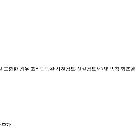
설 포함한 경우 조직담당관 사전검토(신설검토서) 및 방침 협조
 추가