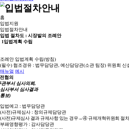
홈
입법지원
입법절차안내
입법 절차도 :
시장발의 조례안
1
입법계획 수립
조례안 입법계획 수립(방침)
(필수) 협조경유 : 법무담당관, 예산담당관(소관 팀장)
위원회 신
매뉴얼
예시
전협의
주관부서 심사의뢰,
심사부서 심사결과
통보)
입법예고 : 법무담당관
(사전)규제심사 : 창의규제담당관
(사전)규제심사 결과 규제사항 있는 경우→④ 규제개혁위원회 절차
부패영향평가 : 감사담당관