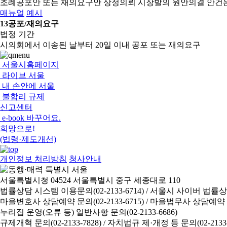
조례공포안 또는 재의요구안 상정의뢰
시장발의 원안의결 안건
매뉴얼
예시
13
공포/재의요구
법정 기간
시의회에서 이송된 날부터 20일 이내 공포 또는 재의요구
서울시홈페이지
라이브 서울
내 손안에 서울
불합리 규제
신고센터
e-book 바꾸어요.
희망으로!
(법령·제도개선)
개인정보 처리방침
청사안내
서울특별시청 04524 서울특별시 중구 세종대로 110
법률상담 시스템 이용문의(02-2133-6714) /
서울시 사이버 법률상담 신
마을변호사 상담예약 문의(02-2133-6715) /
마을법무사 상담예약 문의(
누리집 운영(오류 등) 일반사항 문의(02-2133-6686)
규제개혁 문의(02-2133-7828) /
자치법규 제·개정 등 문의(02-2133-6