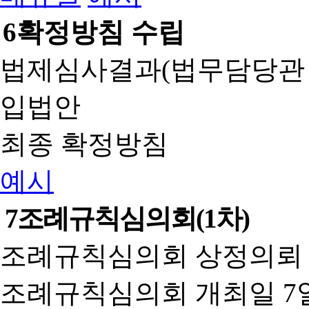
6
확정방침 수립
법제심사결과(법무담당관
입법안
최종 확정방침
예시
7
조례규칙심의회(1차)
조례규칙심의회 상정의뢰 
조례규칙심의회 개최일 7