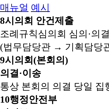
매뉴얼
예시
8
시의회 안건제출
조례규칙심의회 심의·의결
(법무담당관 → 기획담당관
9
시의회(본회의)
의결·이송
통상 본회의 의결 당일 집
10
행정안전부