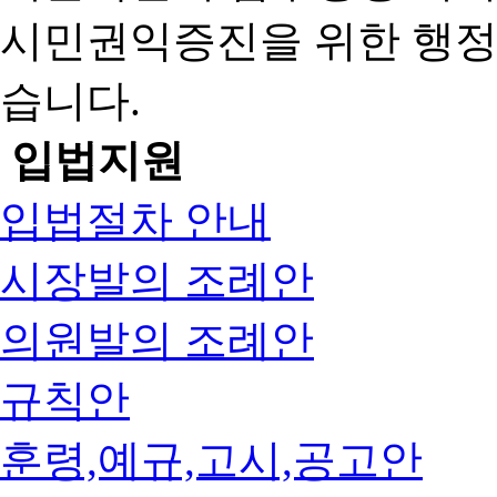
시민권익증진을 위한 행
습니다.
입법지원
입법절차 안내
시장발의 조례안
의원발의 조례안
규칙안
훈령,예규,고시,공고안