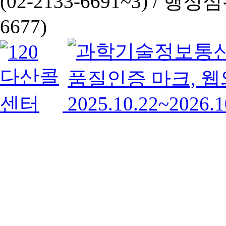
(02-2133-6691~3) /
행정심판 
6677)