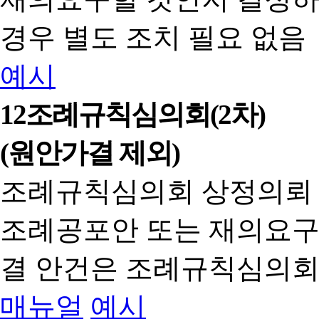
경우 별도 조치 필요 없음
예시
12
조례규칙심의회(2차)
(원안가결 제외)
조례규칙심의회 상정의뢰
조례공포안 또는 재의요구
결 안건은 조례규칙심의회
매뉴얼
예시