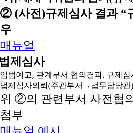
② (사전)규제심사 결과 
우
매뉴얼
법제심사
입법예고, 관계부서 협의결과, 규제심
법제심사의뢰(주관부서→법무담당관)
위 ②의 관련부서 사전협
첨부
매뉴얼
예시