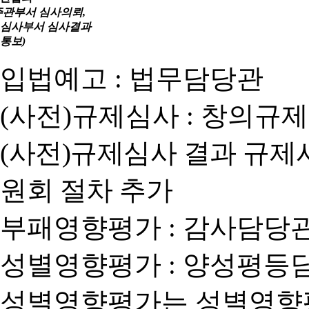
주관부서 심사의뢰,
심사부서 심사결과
통보)
입법예고 : 법무담당관
(사전)규제심사 : 창의규
(사전)규제심사 결과 규제
원회 절차 추가
부패영향평가 : 감사담당
성별영향평가 : 양성평등
성별영향평가는 성별영향