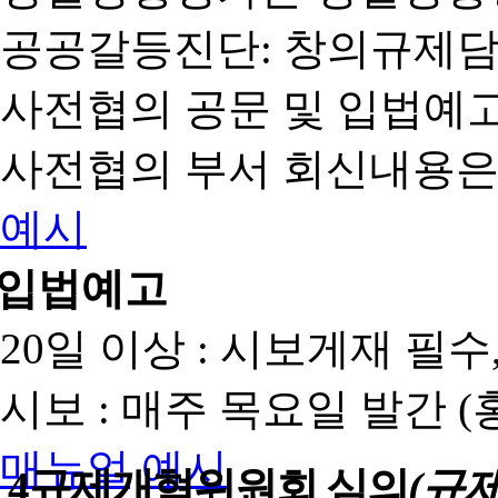
공공갈등진단: 창의규제
사전협의 공문 및 입법예고
사전협의 부서 회신내용은
예시
입법예고
20일 이상 : 시보게재 필
시보 : 매주 목요일 발간 
매뉴얼
예시
4
규제개혁위원회 심의
(규제