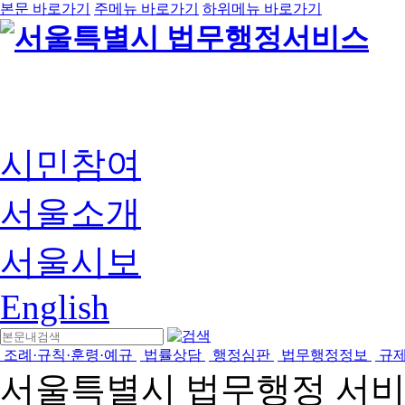
본문 바로가기
주메뉴 바로가기
하위메뉴 바로가기
시민참여
서울소개
서울시보
English
조례·규칙·훈령·예규
법률상담
행정심판
법무행정정보
규
서울특별시 법무행정 서