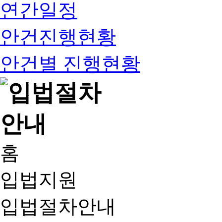
연간일정
안건진행현황
안건별 진행현황
홈
입법지원
입법절차안내