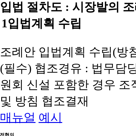
입법 절차도 :
시장발의 
1
입법계획 수립
조례안 입법계획 수립(방침
(필수) 협조경유 : 법무담
원회 신설 포함한 경우 
및 방침 협조결재
매뉴얼
예시
전협의