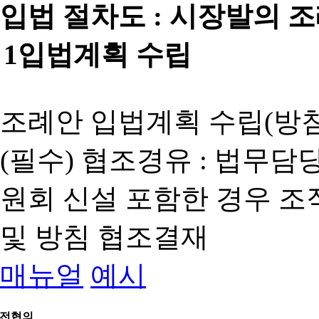
입법 절차도 :
시장발의 
1
입법계획 수립
조례안 입법계획 수립(방침
(필수) 협조경유 : 법무담
원회 신설 포함한 경우 
및 방침 협조결재
매뉴얼
예시
전협의