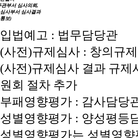
주관부서 심사의뢰,
심사부서 심사결과
통보)
입법예고 : 법무담당관
(사전)규제심사 : 창의규
(사전)규제심사 결과 규제
원회 절차 추가
부패영향평가 : 감사담당
성별영향평가 : 양성평등
성별영향평가는 성별영향