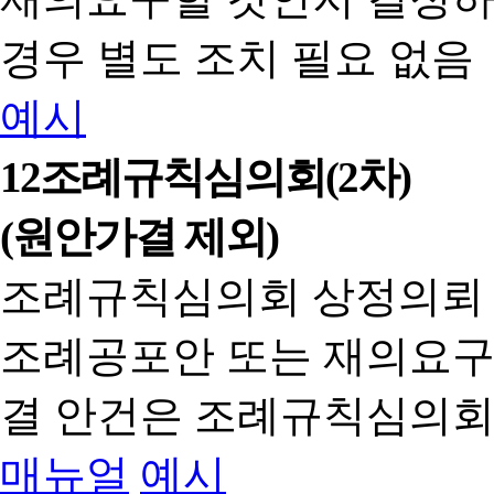
경우 별도 조치 필요 없음
예시
12
조례규칙심의회(2차)
(원안가결 제외)
조례규칙심의회 상정의뢰
조례공포안 또는 재의요구
결 안건은 조례규칙심의회
매뉴얼
예시