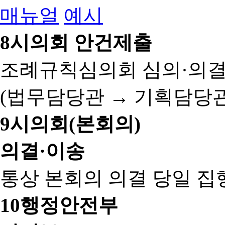
매뉴얼
예시
8
시의회 안건제출
조례규칙심의회 심의·의결
(법무담당관 → 기획담당관
9
시의회(본회의)
의결·이송
통상 본회의 의결 당일 집
10
행정안전부