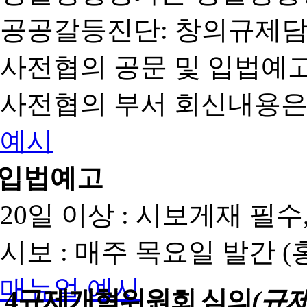
공공갈등진단: 창의규제
사전협의 공문 및 입법예고
사전협의 부서 회신내용은
예시
입법예고
20일 이상 : 시보게재 필
시보 : 매주 목요일 발간 
매뉴얼
예시
4
규제개혁위원회 심의
(규제