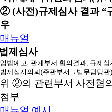
② (사전)규제심사 결과 
우
매뉴얼
법제심사
입법예고, 관계부서 협의결과, 규제심
법제심사의뢰(주관부서→법무담당관)
위 ②의 관련부서 사전협
첨부
매뉴얼
예시