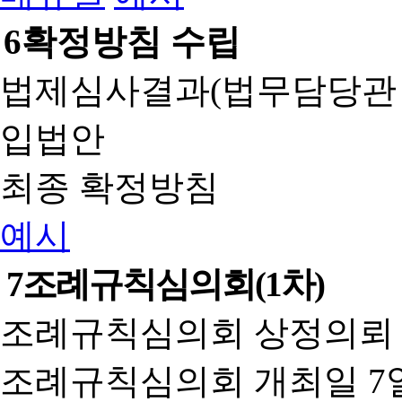
6
확정방침 수립
법제심사결과(법무담당관
입법안
최종 확정방침
예시
7
조례규칙심의회(1차)
조례규칙심의회 상정의뢰 
조례규칙심의회 개최일 7