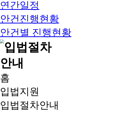
연간일정
안건진행현황
안건별 진행현황
홈
입법지원
입법절차안내