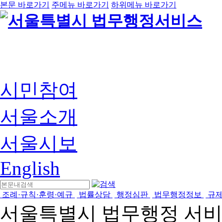
본문 바로가기
주메뉴 바로가기
하위메뉴 바로가기
시민참여
서울소개
서울시보
English
조례·규칙·훈령·예규
법률상담
행정심판
법무행정정보
규
서울특별시 법무행정 서