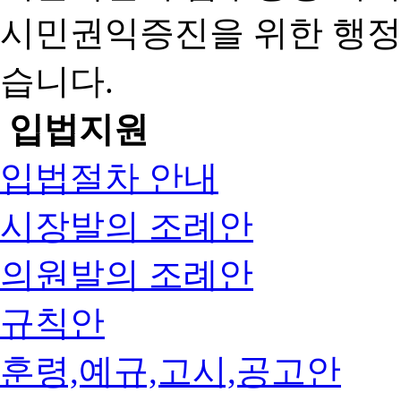
시민권익증진을 위한 행
습니다.
입법지원
입법절차 안내
시장발의 조례안
의원발의 조례안
규칙안
훈령,예규,고시,공고안