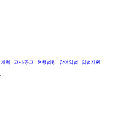
제개혁
고시/공고
현행법령
참여입법
입법지원
.