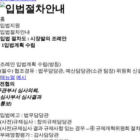
홈
입법지원
입법절차안내
입법 절차도 :
시장발의 조례안
1
입법계획 수립
조례안 입법계획 수립(방침)
(필수) 협조경유 : 법무담당관, 예산담당관(소관 팀장)
위원회 신
매뉴얼
예시
전협의
주관부서 심사의뢰,
심사부서 심사결과
통보)
입법예고 : 법무담당관
(사전)규제심사 : 창의규제담당관
(사전)규제심사 결과 규제사항 있는 경우→④ 규제개혁위원회 절차
부패영향평가 : 감사담당관