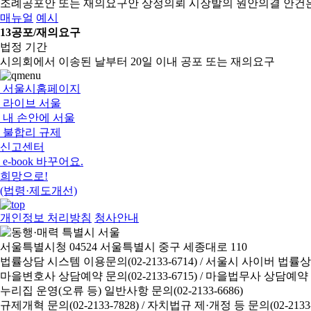
조례공포안 또는 재의요구안 상정의뢰
시장발의 원안의결 안건
매뉴얼
예시
13
공포/재의요구
법정 기간
시의회에서 이송된 날부터 20일 이내 공포 또는 재의요구
서울시홈페이지
라이브 서울
내 손안에 서울
불합리 규제
신고센터
e-book 바꾸어요.
희망으로!
(법령·제도개선)
개인정보 처리방침
청사안내
서울특별시청 04524 서울특별시 중구 세종대로 110
법률상담 시스템 이용문의(02-2133-6714) /
서울시 사이버 법률상담 신
마을변호사 상담예약 문의(02-2133-6715) /
마을법무사 상담예약 문의(
누리집 운영(오류 등) 일반사항 문의(02-2133-6686)
규제개혁 문의(02-2133-7828) /
자치법규 제·개정 등 문의(02-2133-6