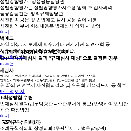
성별영향평가 : 양성평등담당관
성별영향평가는 성별영향평가시스템 입력 후 심사의뢰
공공갈등진단: 창의규제담당관
사전협의 공문 및 입법예고 심사 공문 같이 시행
사전협의 부서 회신내용은 법제심사 의뢰 시 반영
예시
법예고
20일 이상 : 시보게재 필수, 기타 관계기관 의견조회 등
시보 : 매주 목요일 발간 (홍보담당관)
4
규제개혁위원회 심의
(규제 포함 시)
매뉴얼
예시
② (사전)규제심사 결과 “규제심사 대상”으로 결정된 경우
매뉴얼
제심사
입법예고, 관계부서 협의결과, 규제심사 등 반영하여 입법안 보완 후
법제심사의뢰(주관부서→법무담당관)→(법무담당관 심사결과 통보)
위 ②의 관련부서 사전협의결과 및 위원회 신설검토서 등 첨부
매뉴얼
예시
6
확정방침 수립
법제심사결과(법무담당관→주관부서에 통보) 반영하여 입법안
최종 확정방침
예시
7
조례규칙심의회(1차)
조례규칙심의회 상정의뢰 (주관부서 → 법무담당관)