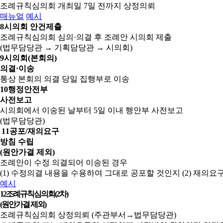
조례규칙심의회 개최일 7일 전까지 상정의뢰
매뉴얼
예시
8
시의회 안건제출
조례규칙심의회 심의·의결 후 조례안 시의회 제출
(법무담당관 → 기획담당관 → 시의회)
9
시의회(본회의)
의결·이송
통상 본회의 의결 당일 집행부로 이송
10
행정안전부
사전보고
시의회에서 이송된 날부터 5일 이내 행안부 사전보고
(법무담당관)
11
공포/재의요구
방침 수립
(원안가결 제외)
조례안이 수정 의결되어 이송된 경우
(1) 수정의결 내용을 수용하여 그대로 공포할 것인지
(2) 재의
예시
12
조례규칙심의회(2차)
(원안가결 제외)
조례규칙심의회 상정의뢰 (주관부서→법무담당관)