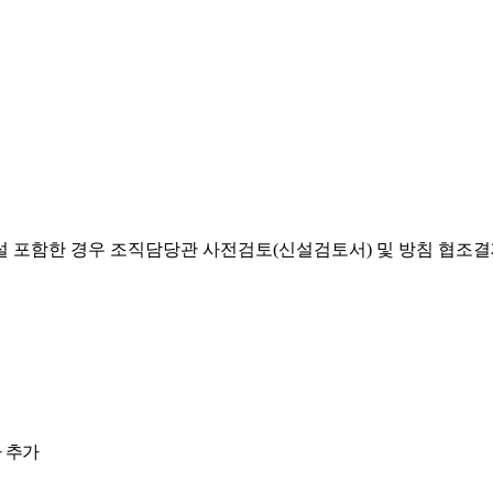
설 포함한 경우 조직담당관 사전검토(신설검토서) 및 방침 협조
 추가