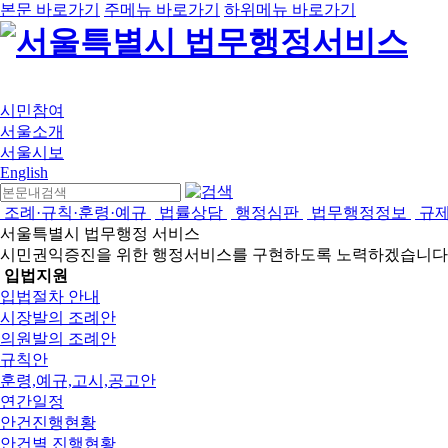
본문 바로가기
주메뉴 바로가기
하위메뉴 바로가기
시민참여
서울소개
서울시보
English
조례·규칙·훈령·예규
법률상담
행정심판
법무행정정보
규
서울특별시 법무행정 서비스
시민권익증진을 위한 행정서비스를 구현하도록 노력하겠습니다
입법지원
입법절차 안내
시장발의 조례안
의원발의 조례안
규칙안
훈령,예규,고시,공고안
연간일정
안건진행현황
안건별 진행현황