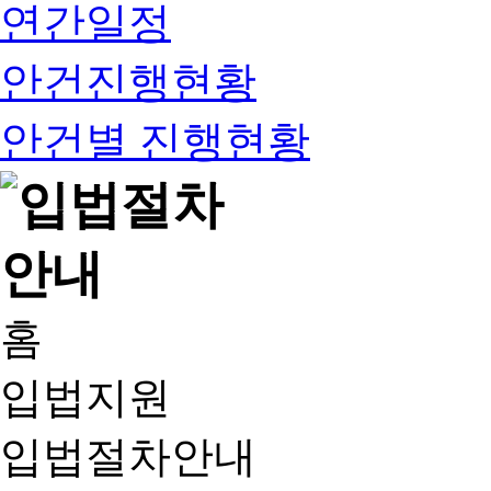
연간일정
안건진행현황
안건별 진행현황
홈
입법지원
입법절차안내