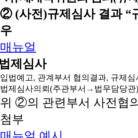
② (사전)규제심사 결과 
우
매뉴얼
법제심사
입법예고, 관계부서 협의결과, 규제심
법제심사의뢰(주관부서→법무담당관)
위 ②의 관련부서 사전협
첨부
매뉴얼
예시