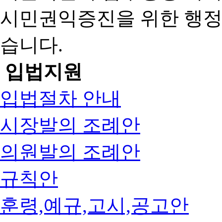
시민권익증진을 위한 행
습니다.
입법지원
입법절차 안내
시장발의 조례안
의원발의 조례안
규칙안
훈령,예규,고시,공고안