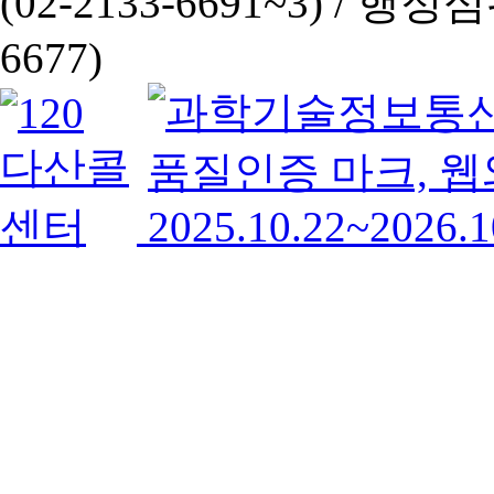
(02-2133-6691~3) /
행정심판 
6677)