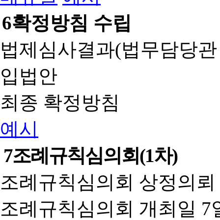
6
확정방침 수립
법제심사결과(법무담당관
입법안
최종 확정방침
예시
7
조례규칙심의회(1차)
조례규칙심의회 상정의뢰 
조례규칙심의회 개최일 7