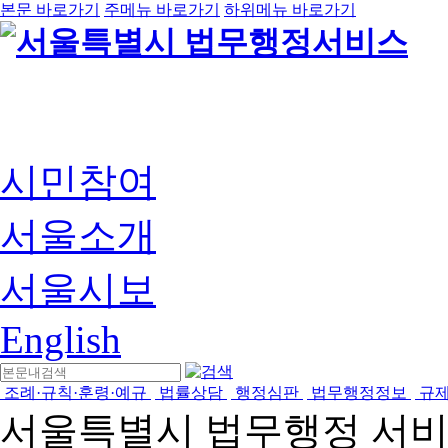
본문 바로가기
주메뉴 바로가기
하위메뉴 바로가기
시민참여
서울소개
서울시보
English
조례·규칙·훈령·예규
법률상담
행정심판
법무행정정보
규
서울특별시 법무행정 서