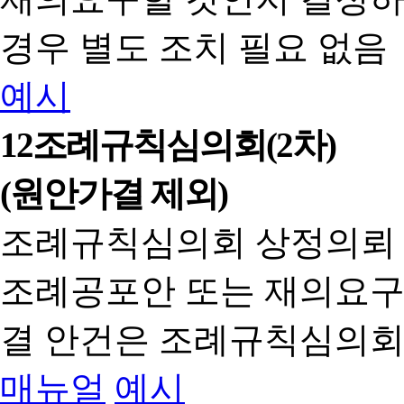
경우 별도 조치 필요 없음
예시
12
조례규칙심의회(2차)
(원안가결 제외)
조례규칙심의회 상정의뢰
조례공포안 또는 재의요구
결 안건은 조례규칙심의회
매뉴얼
예시