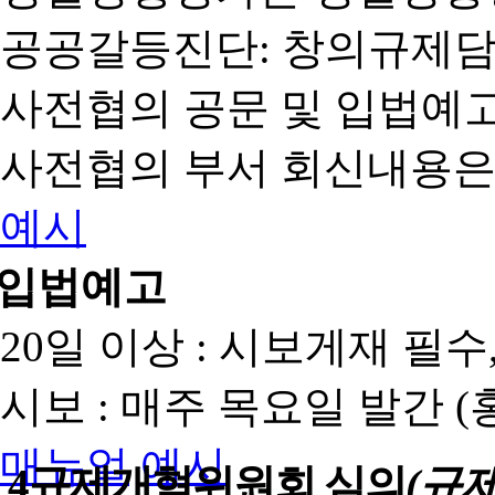
공공갈등진단: 창의규제
사전협의 공문 및 입법예고
사전협의 부서 회신내용은
예시
입법예고
20일 이상 : 시보게재 필
시보 : 매주 목요일 발간 
매뉴얼
예시
4
규제개혁위원회 심의
(규제