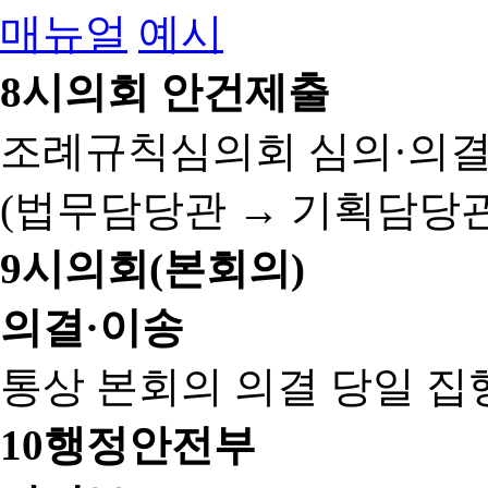
매뉴얼
예시
8
시의회 안건제출
조례규칙심의회 심의·의결
(법무담당관 → 기획담당관
9
시의회(본회의)
의결·이송
통상 본회의 의결 당일 집
10
행정안전부