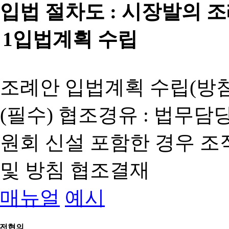
입법 절차도 :
시장발의 
1
입법계획 수립
조례안 입법계획 수립(방침
(필수) 협조경유 : 법무담
원회 신설 포함한 경우 
및 방침 협조결재
매뉴얼
예시
전협의