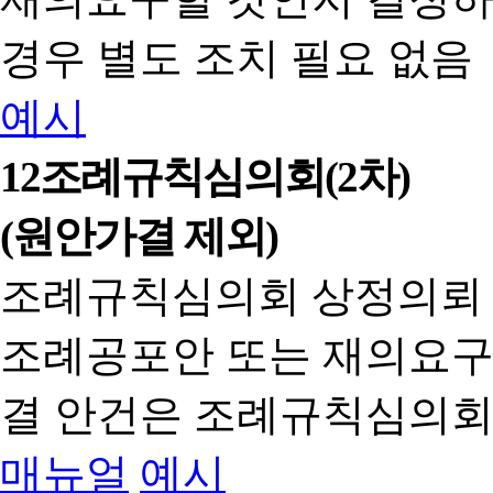
경우 별도 조치 필요 없음
예시
12
조례규칙심의회(2차)
(원안가결 제외)
조례규칙심의회 상정의뢰
조례공포안 또는 재의요구
결 안건은 조례규칙심의회
매뉴얼
예시