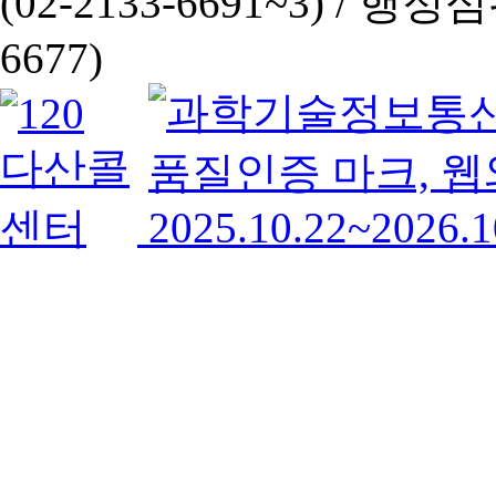
(02-2133-6691~3) /
행정심판 
6677)