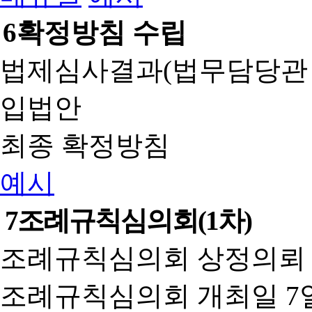
6
확정방침 수립
법제심사결과(법무담당관
입법안
최종 확정방침
예시
7
조례규칙심의회(1차)
조례규칙심의회 상정의뢰 
조례규칙심의회 개최일 7