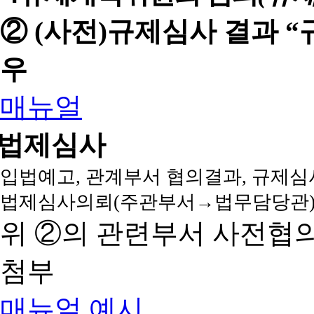
② (사전)규제심사 결과 
우
매뉴얼
법제심사
입법예고, 관계부서 협의결과, 규제심
법제심사의뢰(주관부서→법무담당관)
위 ②의 관련부서 사전협
첨부
매뉴얼
예시