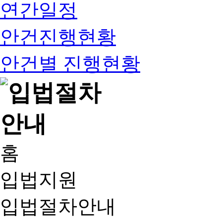
연간일정
안건진행현황
안건별 진행현황
홈
입법지원
입법절차안내