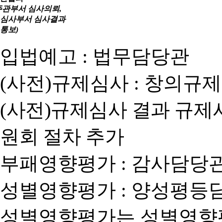
주관부서 심사의뢰,
심사부서 심사결과
통보)
입법예고 : 법무담당관
(사전)규제심사 : 창의규
(사전)규제심사 결과 규제
원회 절차 추가
부패영향평가 : 감사담당
성별영향평가 : 양성평등
성별영향평가는 성별영향