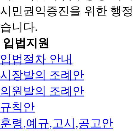
시민권익증진을 위한 행
습니다.
입법지원
입법절차 안내
시장발의 조례안
의원발의 조례안
규칙안
훈령,예규,고시,공고안