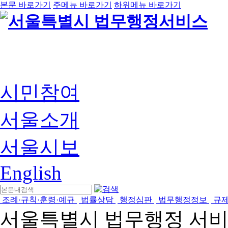
본문 바로가기
주메뉴 바로가기
하위메뉴 바로가기
시민참여
서울소개
서울시보
English
조례·규칙·훈령·예규
법률상담
행정심판
법무행정정보
규
서울특별시 법무행정 서