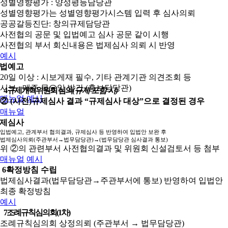
성별영향평가 : 양성평등담당관
성별영향평가는 성별영향평가시스템 입력 후 심사의뢰
공공갈등진단: 창의규제담당관
사전협의 공문 및 입법예고 심사 공문 같이 시행
사전협의 부서 회신내용은 법제심사 의뢰 시 반영
예시
법예고
20일 이상 : 시보게재 필수, 기타 관계기관 의견조회 등
시보 : 매주 목요일 발간 (홍보담당관)
4
규제개혁위원회 심의
(규제 포함 시)
매뉴얼
예시
② (사전)규제심사 결과 “규제심사 대상”으로 결정된 경우
매뉴얼
제심사
입법예고, 관계부서 협의결과, 규제심사 등 반영하여 입법안 보완 후
법제심사의뢰(주관부서→법무담당관)→(법무담당관 심사결과 통보)
위 ②의 관련부서 사전협의결과 및 위원회 신설검토서 등 첨부
매뉴얼
예시
6
확정방침 수립
법제심사결과(법무담당관→주관부서에 통보) 반영하여 입법안
최종 확정방침
예시
7
조례규칙심의회(1차)
조례규칙심의회 상정의뢰 (주관부서 → 법무담당관)