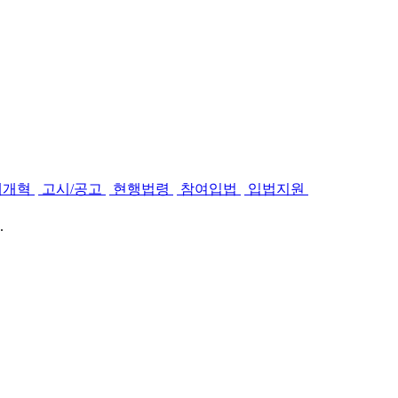
제개혁
고시/공고
현행법령
참여입법
입법지원
.