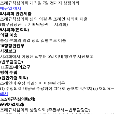
조례규칙심의회 개최일 7일 전까지 상정의뢰
매뉴얼
예시
8
시의회 안건제출
조례규칙심의회 심의·의결 후 조례안 시의회 제출
(법무담당관 → 기획담당관 → 시의회)
9
시의회(본회의)
의결·이송
통상 본회의 의결 당일 집행부로 이송
10
행정안전부
사전보고
시의회에서 이송된 날부터 5일 이내 행안부 사전보고
(법무담당관)
11
공포/재의요구
방침 수립
(원안가결 제외)
조례안이 수정 의결되어 이송된 경우
(1) 수정의결 내용을 수용하여 그대로 공포할 것인지
(2) 재의
예시
12
조례규칙심의회(2차)
(원안가결 제외)
조례규칙심의회 상정의뢰 (주관부서→법무담당관)