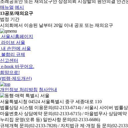
조례공포안 또는 재의요구안 상정의뢰
시장발의 원안의결 안건
매뉴얼
예시
13
공포/재의요구
법정 기간
시의회에서 이송된 날부터 20일 이내 공포 또는 재의요구
서울시홈페이지
라이브 서울
내 손안에 서울
불합리 규제
신고센터
e-book 바꾸어요.
희망으로!
(법령·제도개선)
개인정보 처리방침
청사안내
서울특별시청 04524 서울특별시 중구 세종대로 110
법률상담 시스템 이용문의(02-2133-6714) /
서울시 사이버 법률상담 신
마을변호사 상담예약 문의(02-2133-6715) /
마을법무사 상담예약 문의(
누리집 운영(오류 등) 일반사항 문의(02-2133-6686)
규제개혁 문의(02-2133-7828) /
자치법규 제·개정 등 문의(02-2133-6