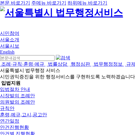
본문 바로가기
주메뉴 바로가기
하위메뉴 바로가기
시민참여
서울소개
서울시보
English
조례·규칙·훈령·예규
법률상담
행정심판
법무행정정보
규
서울특별시 법무행정 서비스
시민권익증진을 위한 행정서비스를 구현하도록 노력하겠습니다
입법지원
입법절차 안내
시장발의 조례안
의원발의 조례안
규칙안
훈령,예규,고시,공고안
연간일정
안건진행현황
안건별 진행현황