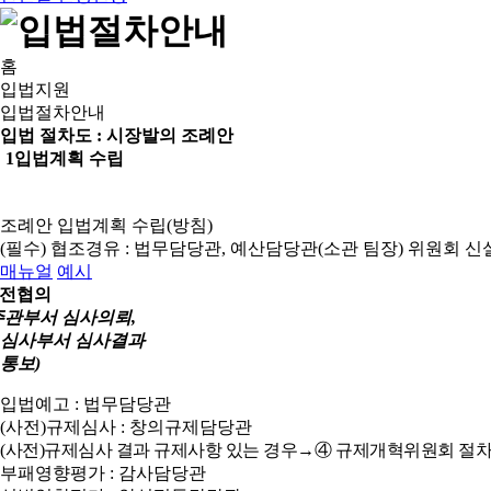
홈
입법지원
입법절차안내
입법 절차도 :
시장발의 조례안
1
입법계획 수립
조례안 입법계획 수립(방침)
(필수) 협조경유 : 법무담당관, 예산담당관(소관 팀장)
위원회 신
매뉴얼
예시
전협의
주관부서 심사의뢰,
심사부서 심사결과
통보)
입법예고 : 법무담당관
(사전)규제심사 : 창의규제담당관
(사전)규제심사 결과 규제사항 있는 경우→④ 규제개혁위원회 절차
부패영향평가 : 감사담당관