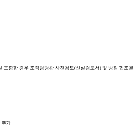
설 포함한 경우 조직담당관 사전검토(신설검토서) 및 방침 협조
 추가