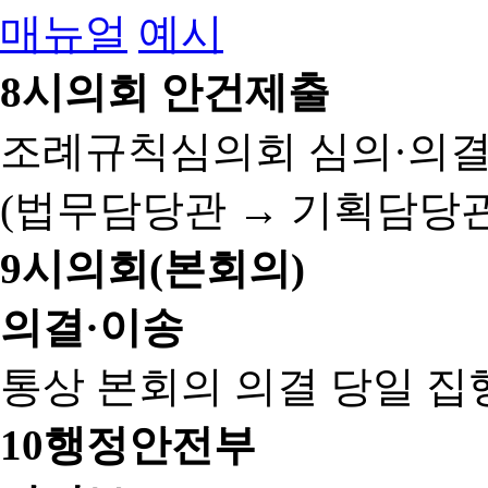
매뉴얼
예시
8
시의회 안건제출
조례규칙심의회 심의·의결
(법무담당관 → 기획담당관
9
시의회(본회의)
의결·이송
통상 본회의 의결 당일 집
10
행정안전부