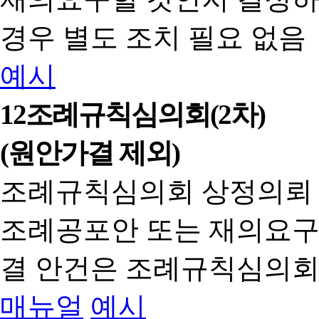
경우 별도 조치 필요 없음
예시
12
조례규칙심의회(2차)
(원안가결 제외)
조례규칙심의회 상정의뢰
조례공포안 또는 재의요구
결 안건은 조례규칙심의회
매뉴얼
예시