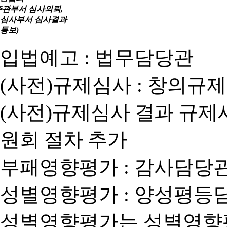
주관부서 심사의뢰,
심사부서 심사결과
통보)
입법예고 : 법무담당관
(사전)규제심사 : 창의규
(사전)규제심사 결과 규제
원회 절차 추가
부패영향평가 : 감사담당
성별영향평가 : 양성평등
성별영향평가는 성별영향