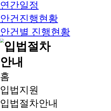
연간일정
안건진행현황
안건별 진행현황
홈
입법지원
입법절차안내