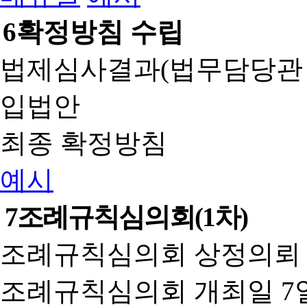
6
확정방침 수립
법제심사결과(법무담당관
입법안
최종 확정방침
예시
7
조례규칙심의회(1차)
조례규칙심의회 상정의뢰 
조례규칙심의회 개최일 7