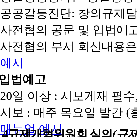
공공갈등진단: 창의규제
사전협의 공문 및 입법예고
사전협의 부서 회신내용은
예시
입법예고
20일 이상 : 시보게재 필
시보 : 매주 목요일 발간 
매뉴얼
예시
4
규제개혁위원회 심의
(규제