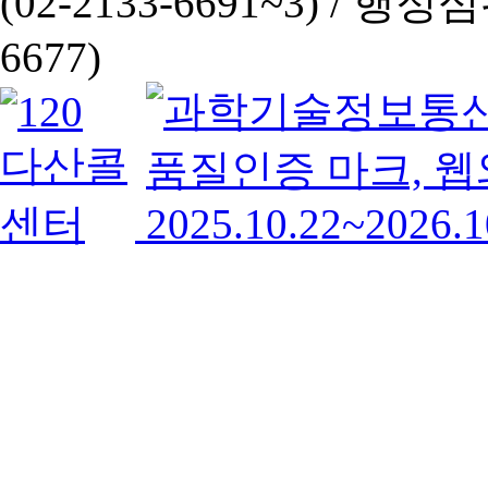
(02-2133-6691~3) /
행정심판 
6677)