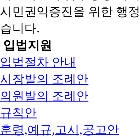
시민권익증진을 위한 행
습니다.
입법지원
입법절차 안내
시장발의 조례안
의원발의 조례안
규칙안
훈령,예규,고시,공고안