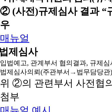
② (사전)규제심사 결과 
우
매뉴얼
법제심사
입법예고, 관계부서 협의결과, 규제심
법제심사의뢰(주관부서→법무담당관)
위 ②의 관련부서 사전협
첨부
매뉴얼
예시