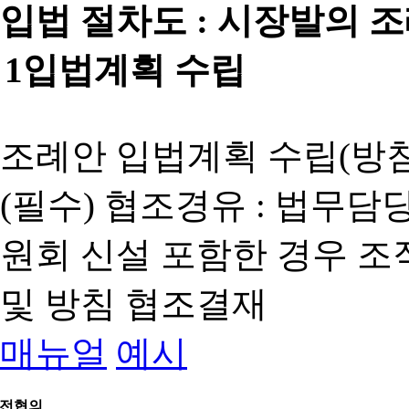
입법 절차도 :
시장발의 
1
입법계획 수립
조례안 입법계획 수립(방침
(필수) 협조경유 : 법무담
원회 신설 포함한 경우 
및 방침 협조결재
매뉴얼
예시
전협의