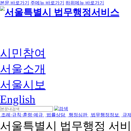
본문 바로가기
주메뉴 바로가기
하위메뉴 바로가기
시민참여
서울소개
서울시보
English
조례·규칙·훈령·예규
법률상담
행정심판
법무행정정보
규
서울특별시 법무행정 서