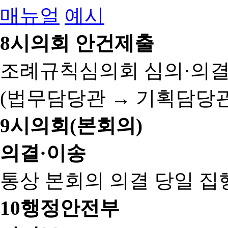
매뉴얼
예시
8
시의회 안건제출
조례규칙심의회 심의·의결
(법무담당관 → 기획담당관
9
시의회(본회의)
의결·이송
통상 본회의 의결 당일 집
10
행정안전부