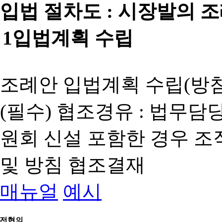
입법 절차도 :
시장발의 
1
입법계획 수립
조례안 입법계획 수립(방침
(필수) 협조경유 : 법무담
원회 신설 포함한 경우 
및 방침 협조결재
매뉴얼
예시
전협의