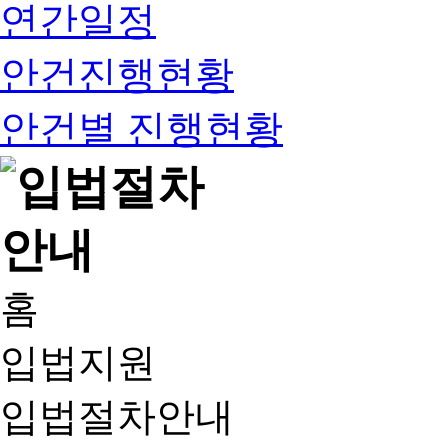
연간일정
안건진행현황
안건별 진행현황
홈
입법지원
입법절차안내