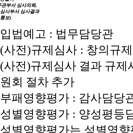
주관부서 심사의뢰,
심사부서 심사결과
통보)
입법예고 : 법무담당관
(사전)규제심사 : 창의규
(사전)규제심사 결과 규제
원회 절차 추가
부패영향평가 : 감사담당
성별영향평가 : 양성평등
성별영향평가는 성별영향