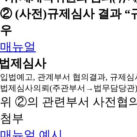
② (사전)규제심사 결과 
우
매뉴얼
법제심사
입법예고, 관계부서 협의결과, 규제심
법제심사의뢰(주관부서→법무담당관)
위 ②의 관련부서 사전협
첨부
매뉴얼
예시