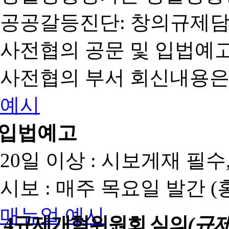
공공갈등진단: 창의규제
사전협의 공문 및 입법예고
사전협의 부서 회신내용은
예시
입법예고
20일 이상 : 시보게재 필
시보 : 매주 목요일 발간 
매뉴얼
예시
4
규제개혁위원회 심의
(규제