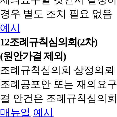
경우 별도 조치 필요 없음
예시
12
조례규칙심의회(2차)
(원안가결 제외)
조례규칙심의회 상정의뢰
조례공포안 또는 재의요구
결 안건은 조례규칙심의회
매뉴얼
예시