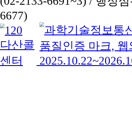
(02-2133-6691~3) /
행정심판 
6677)