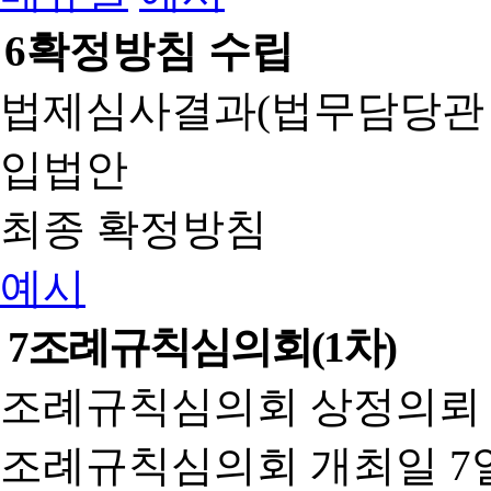
6
확정방침 수립
법제심사결과(법무담당관
입법안
최종 확정방침
예시
7
조례규칙심의회(1차)
조례규칙심의회 상정의뢰 
조례규칙심의회 개최일 7