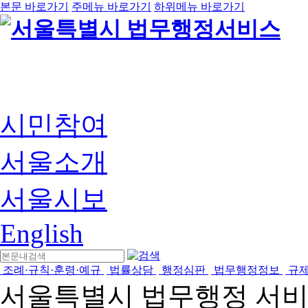
본문 바로가기
주메뉴 바로가기
하위메뉴 바로가기
시민참여
서울소개
서울시보
English
조례·규칙·훈령·예규
법률상담
행정심판
법무행정정보
규
서울특별시 법무행정 서