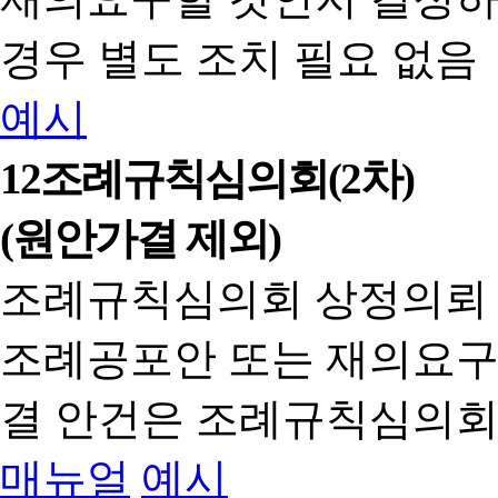
경우 별도 조치 필요 없음
예시
12
조례규칙심의회(2차)
(원안가결 제외)
조례규칙심의회 상정의뢰
조례공포안 또는 재의요구
결 안건은 조례규칙심의회
매뉴얼
예시