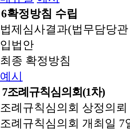
6
확정방침 수립
법제심사결과(법무담당관
입법안
최종 확정방침
예시
7
조례규칙심의회(1차)
조례규칙심의회 상정의뢰 
조례규칙심의회 개최일 7