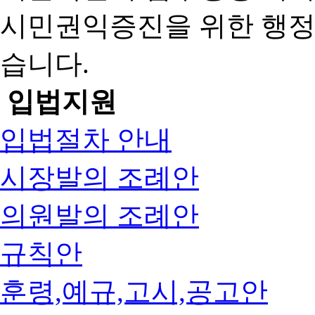
시민권익증진을 위한 행
습니다.
입법지원
입법절차 안내
시장발의 조례안
의원발의 조례안
규칙안
훈령,예규,고시,공고안