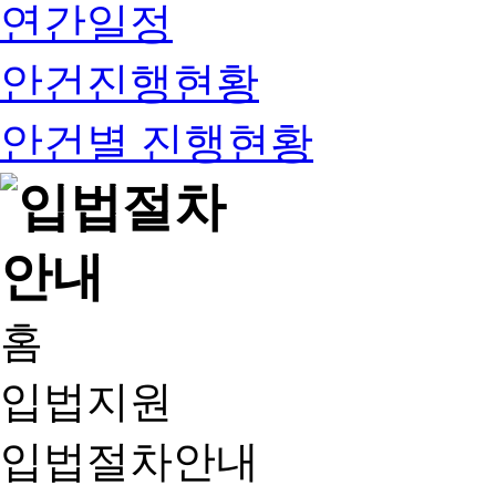
연간일정
안건진행현황
안건별 진행현황
홈
입법지원
입법절차안내