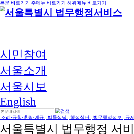
본문 바로가기
주메뉴 바로가기
하위메뉴 바로가기
시민참여
서울소개
서울시보
English
조례·규칙·훈령·예규
법률상담
행정심판
법무행정정보
규
서울특별시 법무행정 서