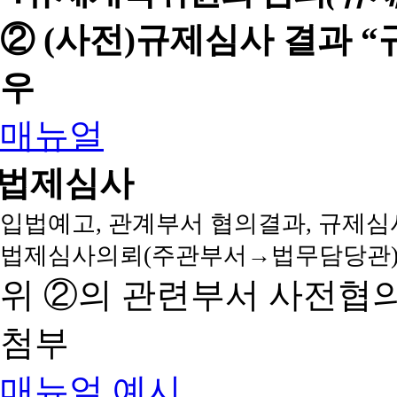
② (사전)규제심사 결과 
우
매뉴얼
법제심사
입법예고, 관계부서 협의결과, 규제심
법제심사의뢰(주관부서→법무담당관)
위 ②의 관련부서 사전협
첨부
매뉴얼
예시