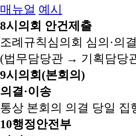
매뉴얼
예시
8
시의회 안건제출
조례규칙심의회 심의·의결
(법무담당관 → 기획담당관
9
시의회(본회의)
의결·이송
통상 본회의 의결 당일 집
10
행정안전부