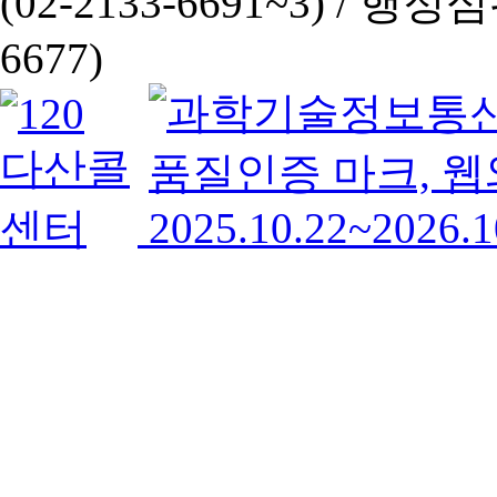
(02-2133-6691~3) /
행정심판 
6677)