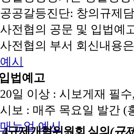
공공갈등진단: 창의규제
사전협의 공문 및 입법예고
사전협의 부서 회신내용은
예시
입법예고
20일 이상 : 시보게재 필
시보 : 매주 목요일 발간 
매뉴얼
예시
4
규제개혁위원회 심의
(규제