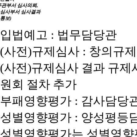
주관부서 심사의뢰,
심사부서 심사결과
통보)
입법예고 : 법무담당관
(사전)규제심사 : 창의규
(사전)규제심사 결과 규제
원회 절차 추가
부패영향평가 : 감사담당
성별영향평가 : 양성평등
성별영향평가는 성별영향