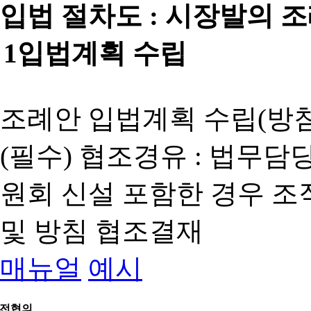
입법 절차도 :
시장발의 
1
입법계획 수립
조례안 입법계획 수립(방침
(필수) 협조경유 : 법무담
원회 신설 포함한 경우 
및 방침 협조결재
매뉴얼
예시
전협의