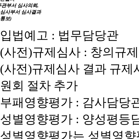
주관부서 심사의뢰,
심사부서 심사결과
통보)
입법예고 : 법무담당관
(사전)규제심사 : 창의규
(사전)규제심사 결과 규제
원회 절차 추가
부패영향평가 : 감사담당
성별영향평가 : 양성평등
성별영향평가는 성별영향