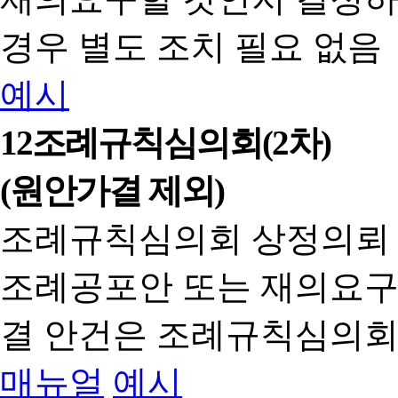
경우 별도 조치 필요 없음
예시
12
조례규칙심의회(2차)
(원안가결 제외)
조례규칙심의회 상정의뢰
조례공포안 또는 재의요구
결 안건은 조례규칙심의회
매뉴얼
예시