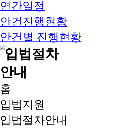
연간일정
안건진행현황
안건별 진행현황
홈
입법지원
입법절차안내