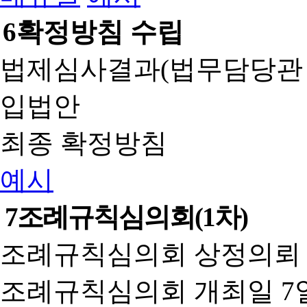
6
확정방침 수립
법제심사결과(법무담당관
입법안
최종 확정방침
예시
7
조례규칙심의회(1차)
조례규칙심의회 상정의뢰 
조례규칙심의회 개최일 7