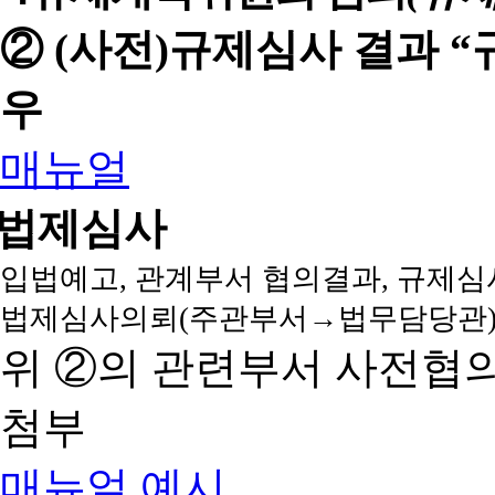
② (사전)규제심사 결과 
우
매뉴얼
법제심사
입법예고, 관계부서 협의결과, 규제심
법제심사의뢰(주관부서→법무담당관)
위 ②의 관련부서 사전협
첨부
매뉴얼
예시