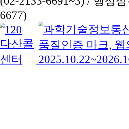
(02-2133-6691~3) /
행정심판 
6677)