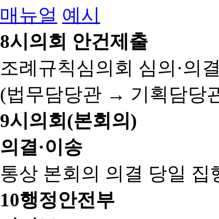
매뉴얼
예시
8
시의회 안건제출
조례규칙심의회 심의·의결
(법무담당관 → 기획담당관
9
시의회(본회의)
의결·이송
통상 본회의 의결 당일 집
10
행정안전부