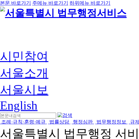
본문 바로가기
주메뉴 바로가기
하위메뉴 바로가기
시민참여
서울소개
서울시보
English
조례·규칙·훈령·예규
법률상담
행정심판
법무행정정보
규
서울특별시 법무행정 서