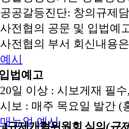
공공갈등진단: 창의규제
사전협의 공문 및 입법예고
사전협의 부서 회신내용은
예시
입법예고
20일 이상 : 시보게재 필
시보 : 매주 목요일 발간 
매뉴얼
예시
4
규제개혁위원회 심의
(규제