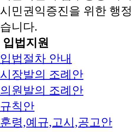
시민권익증진을 위한 행
습니다.
입법지원
입법절차 안내
시장발의 조례안
의원발의 조례안
규칙안
훈령,예규,고시,공고안