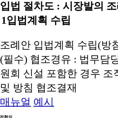
입법 절차도 :
시장발의 
1
입법계획 수립
조례안 입법계획 수립(방침
(필수) 협조경유 : 법무담
원회 신설 포함한 경우 
및 방침 협조결재
매뉴얼
예시
전협의