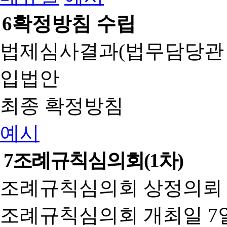
6
확정방침 수립
법제심사결과(법무담당관
입법안
최종 확정방침
예시
7
조례규칙심의회(1차)
조례규칙심의회 상정의뢰 
조례규칙심의회 개최일 7