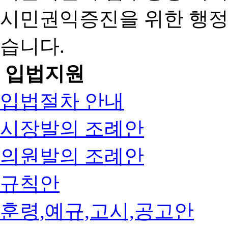
시민권익증진을 위한 행
습니다.
입법지원
입법절차 안내
시장발의 조례안
의원발의 조례안
규칙안
훈령,예규,고시,공고안