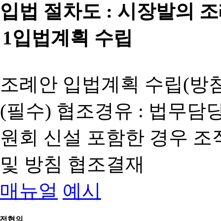
입법 절차도 :
시장발의 
1
입법계획 수립
조례안 입법계획 수립(방침
(필수) 협조경유 : 법무담
원회 신설 포함한 경우 
및 방침 협조결재
매뉴얼
예시
전협의