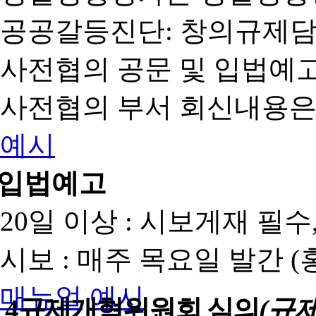
공공갈등진단: 창의규제
사전협의 공문 및 입법예고
사전협의 부서 회신내용은
예시
입법예고
20일 이상 : 시보게재 필
시보 : 매주 목요일 발간 
매뉴얼
예시
4
규제개혁위원회 심의
(규제