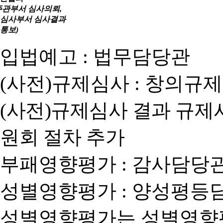
주관부서 심사의뢰,
심사부서 심사결과
통보)
입법예고 : 법무담당관
(사전)규제심사 : 창의규
(사전)규제심사 결과 규제
원회 절차 추가
부패영향평가 : 감사담당
성별영향평가 : 양성평등
성별영향평가는 성별영향