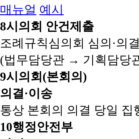
매뉴얼
예시
8
시의회 안건제출
조례규칙심의회 심의·의결
(법무담당관 → 기획담당관
9
시의회(본회의)
의결·이송
통상 본회의 의결 당일 집
10
행정안전부