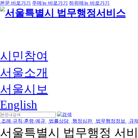
본문 바로가기
주메뉴 바로가기
하위메뉴 바로가기
시민참여
서울소개
서울시보
English
조례·규칙·훈령·예규
법률상담
행정심판
법무행정정보
규
서울특별시 법무행정 서