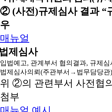
② (사전)규제심사 결과 
우
매뉴얼
법제심사
입법예고, 관계부서 협의결과, 규제심
법제심사의뢰(주관부서→법무담당관)
위 ②의 관련부서 사전협
첨부
매뉴얼
예시