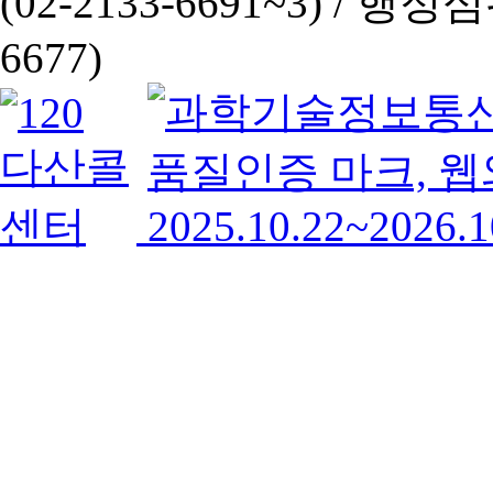
(02-2133-6691~3) /
행정심판 
6677)