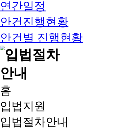
연간일정
안건진행현황
안건별 진행현황
홈
입법지원
입법절차안내