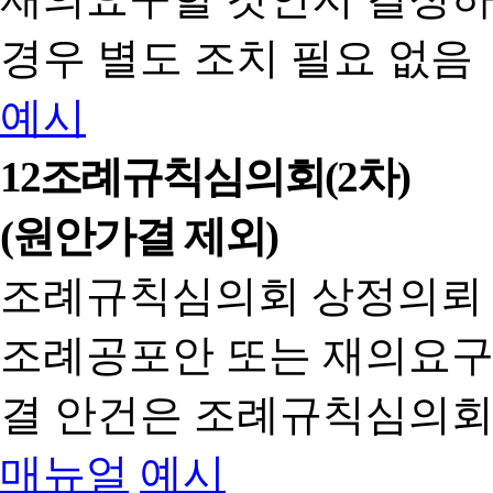
경우 별도 조치 필요 없음
예시
12
조례규칙심의회(2차)
(원안가결 제외)
조례규칙심의회 상정의뢰
조례공포안 또는 재의요구
결 안건은 조례규칙심의회
매뉴얼
예시