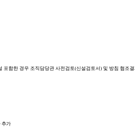
설 포함한 경우 조직담당관 사전검토(신설검토서) 및 방침 협조
 추가