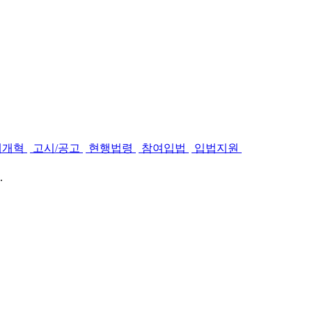
제개혁
고시/공고
현행법령
참여입법
입법지원
.