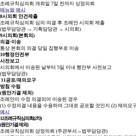
조례규칙심의회 개최일 7일 전까지 상정의뢰
매뉴얼
예시
8
시의회 안건제출
조례규칙심의회 심의·의결 후 조례안 시의회 제출
(법무담당관 → 기획담당관 → 시의회)
9
시의회(본회의)
의결·이송
통상 본회의 의결 당일 집행부로 이송
10
행정안전부
사전보고
시의회에서 이송된 날부터 5일 이내 행안부 사전보고
(법무담당관)
11
공포/재의요구
방침 수립
(원안가결 제외)
조례안이 수정 의결되어 이송된 경우
(1) 수정의결 내용을 수용하여 그대로 공포할 것인지
(2) 재의
예시
12
조례규칙심의회(2차)
(원안가결 제외)
조례규칙심의회 상정의뢰 (주관부서→법무담당관)