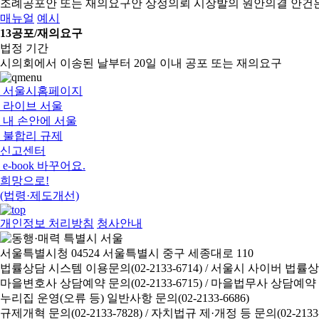
조례공포안 또는 재의요구안 상정의뢰
시장발의 원안의결 안건
매뉴얼
예시
13
공포/재의요구
법정 기간
시의회에서 이송된 날부터 20일 이내 공포 또는 재의요구
서울시홈페이지
라이브 서울
내 손안에 서울
불합리 규제
신고센터
e-book 바꾸어요.
희망으로!
(법령·제도개선)
개인정보 처리방침
청사안내
서울특별시청 04524 서울특별시 중구 세종대로 110
법률상담 시스템 이용문의(02-2133-6714) /
서울시 사이버 법률상담 신
마을변호사 상담예약 문의(02-2133-6715) /
마을법무사 상담예약 문의(
누리집 운영(오류 등) 일반사항 문의(02-2133-6686)
규제개혁 문의(02-2133-7828) /
자치법규 제·개정 등 문의(02-2133-6