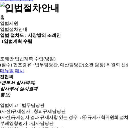
홈
입법지원
입법절차안내
입법 절차도 :
시장발의 조례안
1
입법계획 수립
조례안 입법계획 수립(방침)
(필수) 협조경유 : 법무담당관, 예산담당관(소관 팀장)
위원회 신
매뉴얼
예시
전협의
주관부서 심사의뢰,
심사부서 심사결과
통보)
입법예고 : 법무담당관
(사전)규제심사 : 창의규제담당관
(사전)규제심사 결과 규제사항 있는 경우→④ 규제개혁위원회 절차
부패영향평가 : 감사담당관