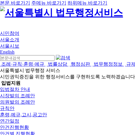
본문 바로가기
주메뉴 바로가기
하위메뉴 바로가기
시민참여
서울소개
서울시보
English
조례·규칙·훈령·예규
법률상담
행정심판
법무행정정보
규
서울특별시 법무행정 서비스
시민권익증진을 위한 행정서비스를 구현하도록 노력하겠습니다
입법지원
입법절차 안내
시장발의 조례안
의원발의 조례안
규칙안
훈령,예규,고시,공고안
연간일정
안건진행현황
안건별 진행현황