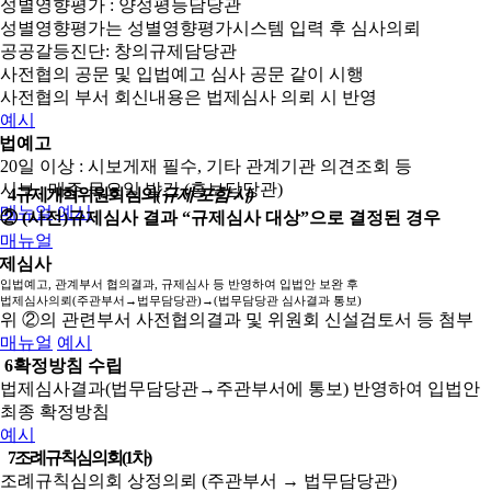
성별영향평가 : 양성평등담당관
성별영향평가는 성별영향평가시스템 입력 후 심사의뢰
공공갈등진단: 창의규제담당관
사전협의 공문 및 입법예고 심사 공문 같이 시행
사전협의 부서 회신내용은 법제심사 의뢰 시 반영
예시
법예고
20일 이상 : 시보게재 필수, 기타 관계기관 의견조회 등
시보 : 매주 목요일 발간 (홍보담당관)
4
규제개혁위원회 심의
(규제 포함 시)
매뉴얼
예시
② (사전)규제심사 결과 “규제심사 대상”으로 결정된 경우
매뉴얼
제심사
입법예고, 관계부서 협의결과, 규제심사 등 반영하여 입법안 보완 후
법제심사의뢰(주관부서→법무담당관)→(법무담당관 심사결과 통보)
위 ②의 관련부서 사전협의결과 및 위원회 신설검토서 등 첨부
매뉴얼
예시
6
확정방침 수립
법제심사결과(법무담당관→주관부서에 통보) 반영하여 입법안
최종 확정방침
예시
7
조례규칙심의회(1차)
조례규칙심의회 상정의뢰 (주관부서 → 법무담당관)