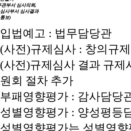
주관부서 심사의뢰,
심사부서 심사결과
통보)
입법예고 : 법무담당관
(사전)규제심사 : 창의규
(사전)규제심사 결과 규제
원회 절차 추가
부패영향평가 : 감사담당
성별영향평가 : 양성평등
성별영향평가는 성별영향