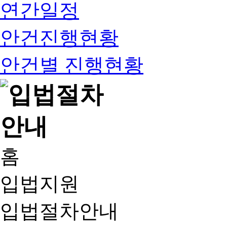
연간일정
안건진행현황
안건별 진행현황
홈
입법지원
입법절차안내