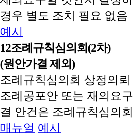
경우 별도 조치 필요 없음
예시
12
조례규칙심의회(2차)
(원안가결 제외)
조례규칙심의회 상정의뢰
조례공포안 또는 재의요구
결 안건은 조례규칙심의회
매뉴얼
예시