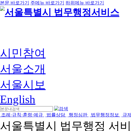
본문 바로가기
주메뉴 바로가기
하위메뉴 바로가기
시민참여
서울소개
서울시보
English
조례·규칙·훈령·예규
법률상담
행정심판
법무행정정보
규
서울특별시 법무행정 서