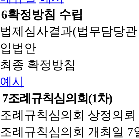
6
확정방침 수립
법제심사결과(법무담당관
입법안
최종 확정방침
예시
7
조례규칙심의회(1차)
조례규칙심의회 상정의뢰 
조례규칙심의회 개최일 7