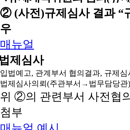
② (사전)규제심사 결과 
우
매뉴얼
법제심사
입법예고, 관계부서 협의결과, 규제심
법제심사의뢰(주관부서→법무담당관)
위 ②의 관련부서 사전협
첨부
매뉴얼
예시