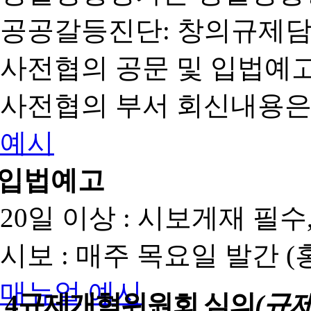
공공갈등진단: 창의규제
사전협의 공문 및 입법예고
사전협의 부서 회신내용은
예시
입법예고
20일 이상 : 시보게재 필
시보 : 매주 목요일 발간 
매뉴얼
예시
4
규제개혁위원회 심의
(규제