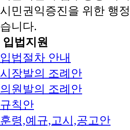
시민권익증진을 위한 행
습니다.
입법지원
입법절차 안내
시장발의 조례안
의원발의 조례안
규칙안
훈령,예규,고시,공고안