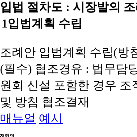
입법 절차도 :
시장발의 
1
입법계획 수립
조례안 입법계획 수립(방침
(필수) 협조경유 : 법무담
원회 신설 포함한 경우 
및 방침 협조결재
매뉴얼
예시
전협의