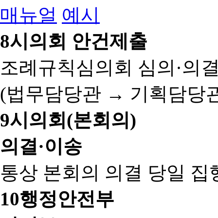
매뉴얼
예시
8
시의회 안건제출
조례규칙심의회 심의·의결
(법무담당관 → 기획담당관
9
시의회(본회의)
의결·이송
통상 본회의 의결 당일 집
10
행정안전부