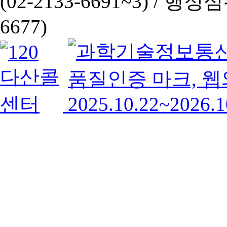
(02-2133-6691~3) /
행정심판 
6677)