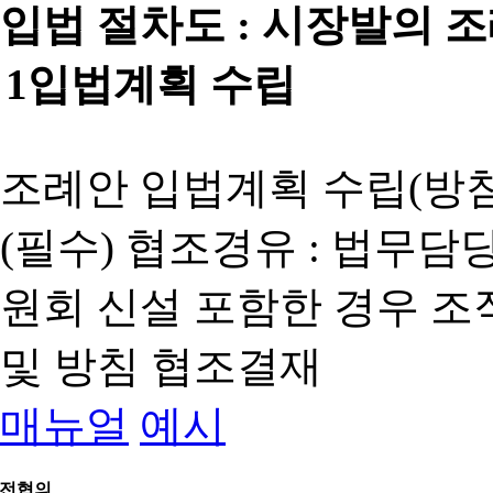
입법 절차도 :
시장발의 
1
입법계획 수립
조례안 입법계획 수립(방침
(필수) 협조경유 : 법무담
원회 신설 포함한 경우 
및 방침 협조결재
매뉴얼
예시
전협의