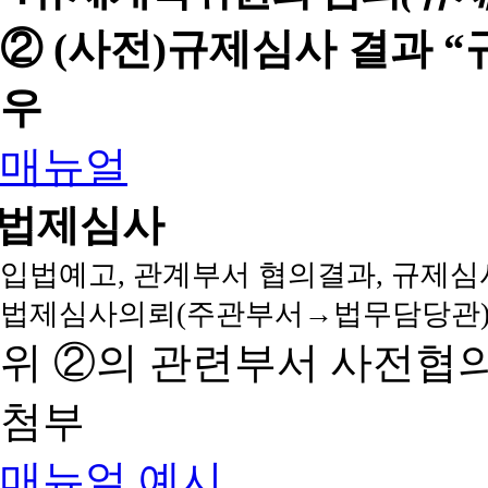
② (사전)규제심사 결과 
우
매뉴얼
법제심사
입법예고, 관계부서 협의결과, 규제심
법제심사의뢰(주관부서→법무담당관)
위 ②의 관련부서 사전협
첨부
매뉴얼
예시