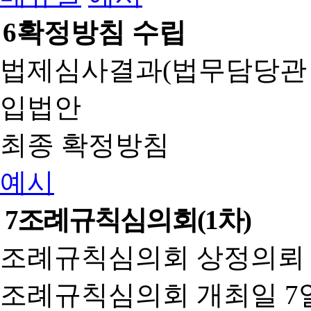
6
확정방침 수립
법제심사결과(법무담당관
입법안
최종 확정방침
예시
7
조례규칙심의회(1차)
조례규칙심의회 상정의뢰 
조례규칙심의회 개최일 7