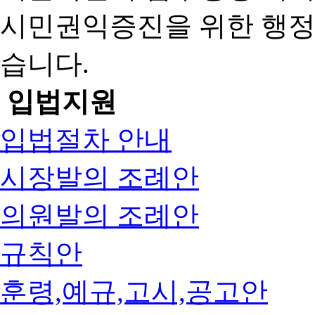
시민권익증진을 위한 행
습니다.
입법지원
입법절차 안내
시장발의 조례안
의원발의 조례안
규칙안
훈령,예규,고시,공고안