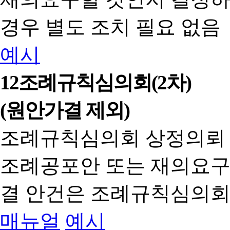
경우 별도 조치 필요 없음
예시
12
조례규칙심의회(2차)
(원안가결 제외)
조례규칙심의회 상정의뢰
조례공포안 또는 재의요구
결 안건은 조례규칙심의회
매뉴얼
예시