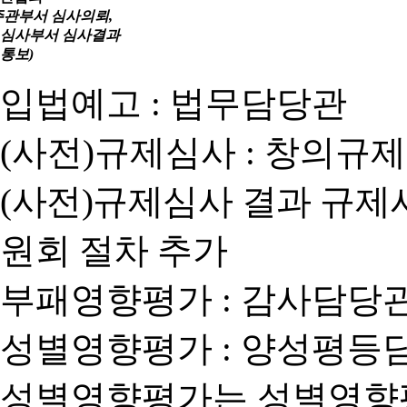
주관부서 심사의뢰,
심사부서 심사결과
통보)
입법예고 : 법무담당관
(사전)규제심사 : 창의규
(사전)규제심사 결과 규제
원회 절차 추가
부패영향평가 : 감사담당
성별영향평가 : 양성평등
성별영향평가는 성별영향