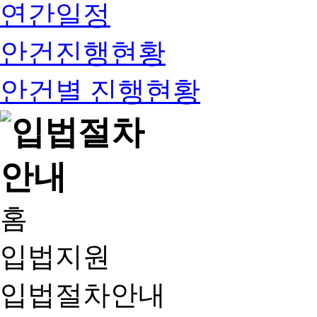
연간일정
안건진행현황
안건별 진행현황
홈
입법지원
입법절차안내