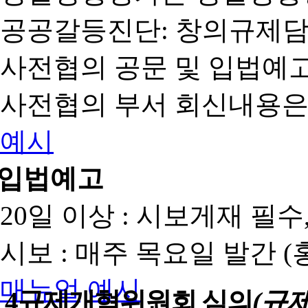
공공갈등진단: 창의규제
사전협의 공문 및 입법예고
사전협의 부서 회신내용은
예시
입법예고
20일 이상 : 시보게재 필
시보 : 매주 목요일 발간 
매뉴얼
예시
4
규제개혁위원회 심의
(규제