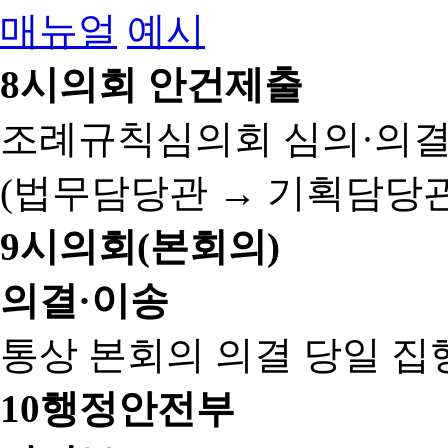
매뉴얼
예시
8
시의회 안건제출
조례규칙심의회 심의·의결
(법무담당관 → 기획담당관
9
시의회(본회의)
의결·이송
통상 본회의 의결 당일 집
10
행정안전부