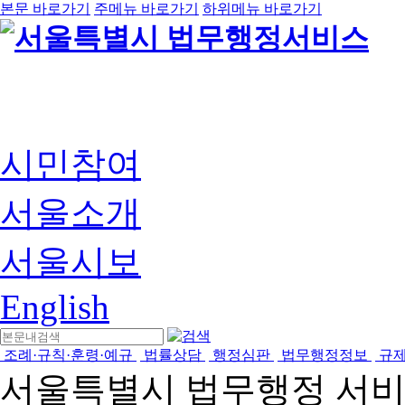
본문 바로가기
주메뉴 바로가기
하위메뉴 바로가기
시민참여
서울소개
서울시보
English
조례·규칙·훈령·예규
법률상담
행정심판
법무행정정보
규
서울특별시 법무행정 서