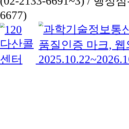
(02-2133-6691~3) /
행정심판 
6677)