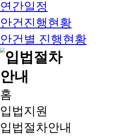
연간일정
안건진행현황
안건별 진행현황
홈
입법지원
입법절차안내