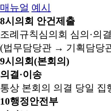
매뉴얼
예시
8
시의회 안건제출
조례규칙심의회 심의·의결
(법무담당관 → 기획담당관
9
시의회(본회의)
의결·이송
통상 본회의 의결 당일 집
10
행정안전부