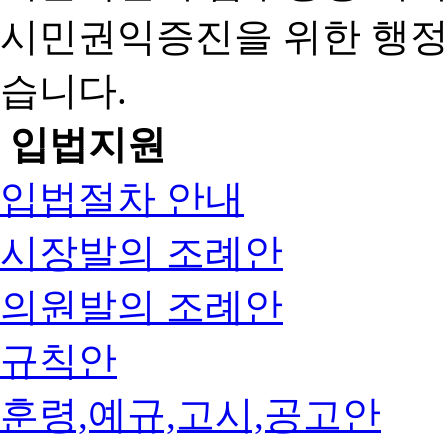
시민권익증진을 위한 행
습니다.
입법지원
입법절차 안내
시장발의 조례안
의원발의 조례안
규칙안
훈령,예규,고시,공고안