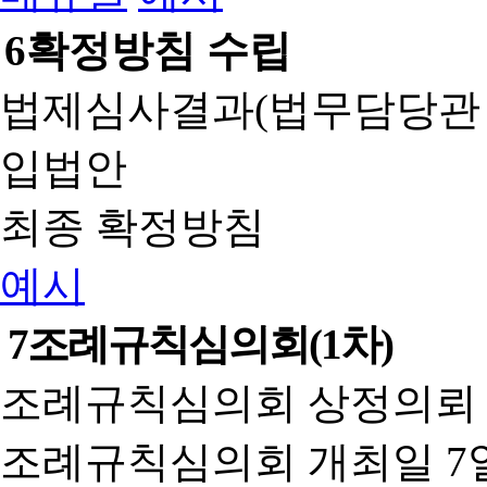
6
확정방침 수립
법제심사결과(법무담당관
입법안
최종 확정방침
예시
7
조례규칙심의회(1차)
조례규칙심의회 상정의뢰 
조례규칙심의회 개최일 7