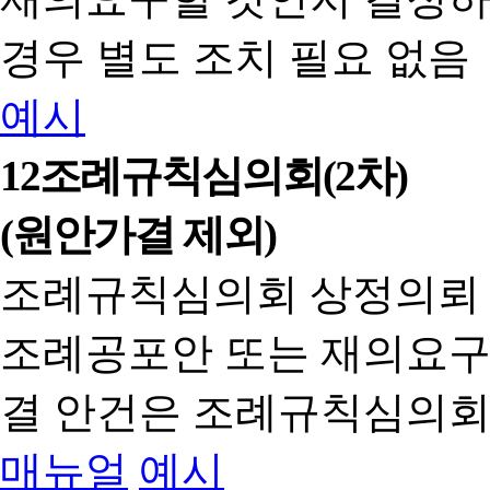
경우 별도 조치 필요 없음
예시
12
조례규칙심의회(2차)
(원안가결 제외)
조례규칙심의회 상정의뢰
조례공포안 또는 재의요구
결 안건은 조례규칙심의회
매뉴얼
예시