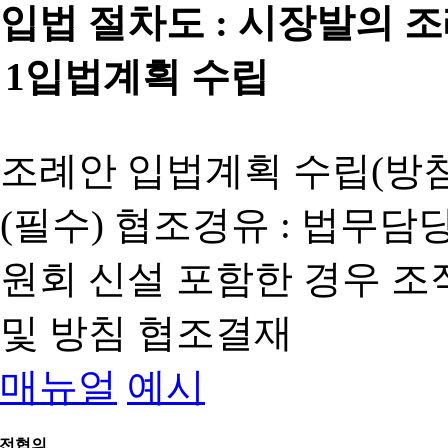
입법 절차도 :
시장발의 
1
입법계획 수립
조례안 입법계획 수립(방침
(필수) 협조경유 : 법무담
원회 신설 포함한 경우 
및 방침 협조결재
매뉴얼
예시
전협의