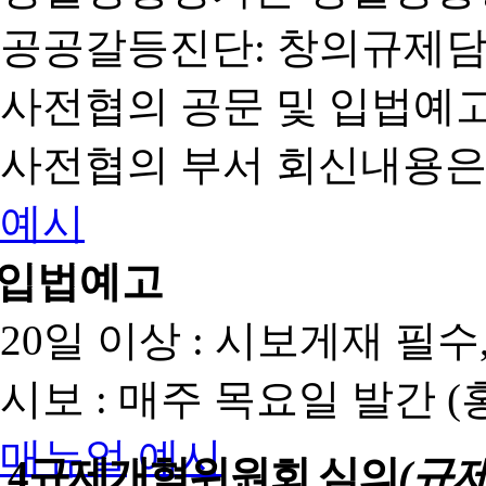
공공갈등진단: 창의규제
사전협의 공문 및 입법예고
사전협의 부서 회신내용은
예시
입법예고
20일 이상 : 시보게재 필
시보 : 매주 목요일 발간 
매뉴얼
예시
4
규제개혁위원회 심의
(규제