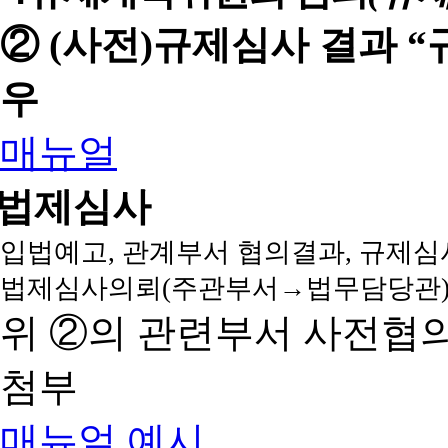
② (사전)규제심사 결과 
우
매뉴얼
법제심사
입법예고, 관계부서 협의결과, 규제심
법제심사의뢰(주관부서→법무담당관)
위 ②의 관련부서 사전협
첨부
매뉴얼
예시