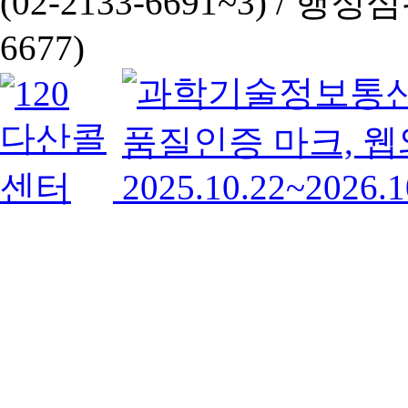
(02-2133-6691~3) /
행정심판 
6677)