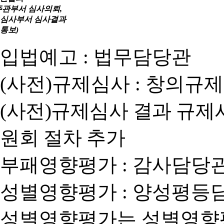
주관부서 심사의뢰,
심사부서 심사결과
통보)
입법예고 : 법무담당관
(사전)규제심사 : 창의규
(사전)규제심사 결과 규제
원회 절차 추가
부패영향평가 : 감사담당
성별영향평가 : 양성평등
성별영향평가는 성별영향