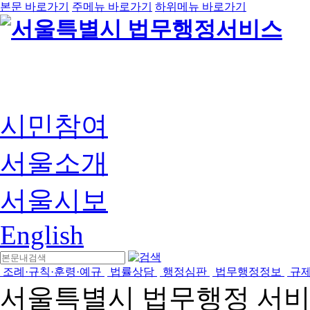
본문 바로가기
주메뉴 바로가기
하위메뉴 바로가기
시민참여
서울소개
서울시보
English
조례·규칙·훈령·예규
법률상담
행정심판
법무행정정보
규
서울특별시 법무행정 서