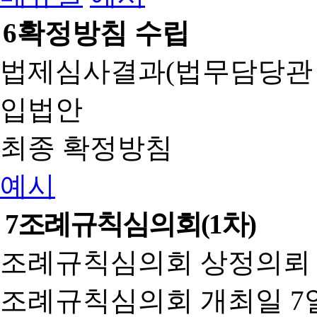
6
확정방침 수립
법제심사결과(법무담당관
입법안
최종 확정방침
예시
7
조례규칙심의회(1차)
조례규칙심의회 상정의뢰 
조례규칙심의회 개최일 7