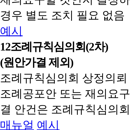
경우 별도 조치 필요 없음
예시
12
조례규칙심의회(2차)
(원안가결 제외)
조례규칙심의회 상정의뢰
조례공포안 또는 재의요구
결 안건은 조례규칙심의회
매뉴얼
예시