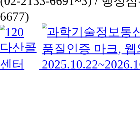
(02-2133-6691~3) /
행정심판 
6677)