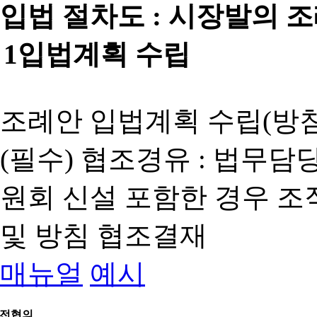
입법 절차도 :
시장발의 
1
입법계획 수립
조례안 입법계획 수립(방침
(필수) 협조경유 : 법무담
원회 신설 포함한 경우 
및 방침 협조결재
매뉴얼
예시
전협의