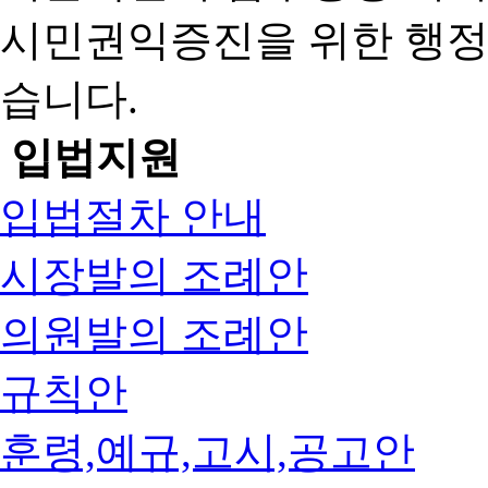
시민권익증진을 위한 행
습니다.
입법지원
입법절차 안내
시장발의 조례안
의원발의 조례안
규칙안
훈령,예규,고시,공고안