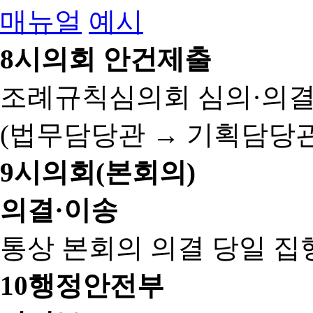
매뉴얼
예시
8
시의회 안건제출
조례규칙심의회 심의·의결
(법무담당관 → 기획담당관
9
시의회(본회의)
의결·이송
통상 본회의 의결 당일 집
10
행정안전부