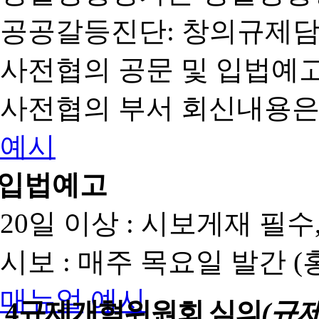
공공갈등진단: 창의규제
사전협의 공문 및 입법예고
사전협의 부서 회신내용은
예시
입법예고
20일 이상 : 시보게재 필
시보 : 매주 목요일 발간 
매뉴얼
예시
4
규제개혁위원회 심의
(규제