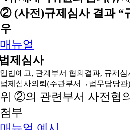
② (사전)규제심사 결과 
우
매뉴얼
법제심사
입법예고, 관계부서 협의결과, 규제심
법제심사의뢰(주관부서→법무담당관)
위 ②의 관련부서 사전협
첨부
매뉴얼
예시