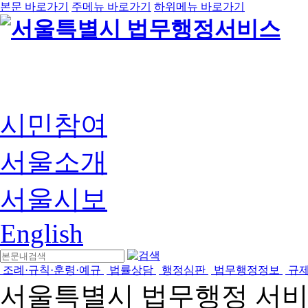
본문 바로가기
주메뉴 바로가기
하위메뉴 바로가기
시민참여
서울소개
서울시보
English
조례·규칙·훈령·예규
법률상담
행정심판
법무행정정보
규
서울특별시 법무행정 서