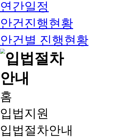
연간일정
안건진행현황
안건별 진행현황
홈
입법지원
입법절차안내