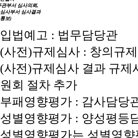
주관부서 심사의뢰,
심사부서 심사결과
통보)
입법예고 : 법무담당관
(사전)규제심사 : 창의규
(사전)규제심사 결과 규제
원회 절차 추가
부패영향평가 : 감사담당
성별영향평가 : 양성평등
성별영향평가는 성별영향