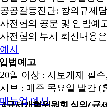
공공갈등진단: 창의규제
사전협의 공문 및 입법예고
사전협의 부서 회신내용은
예시
입법예고
20일 이상 : 시보게재 필
시보 : 매주 목요일 발간 
매뉴얼
예시
4
규제개혁위원회 심의
(규제