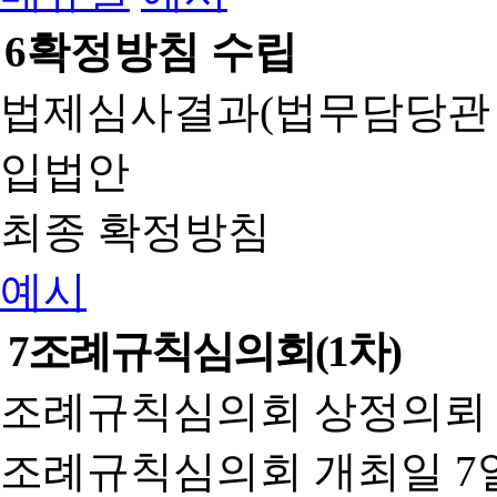
6
확정방침 수립
법제심사결과(법무담당관
입법안
최종 확정방침
예시
7
조례규칙심의회(1차)
조례규칙심의회 상정의뢰 
조례규칙심의회 개최일 7