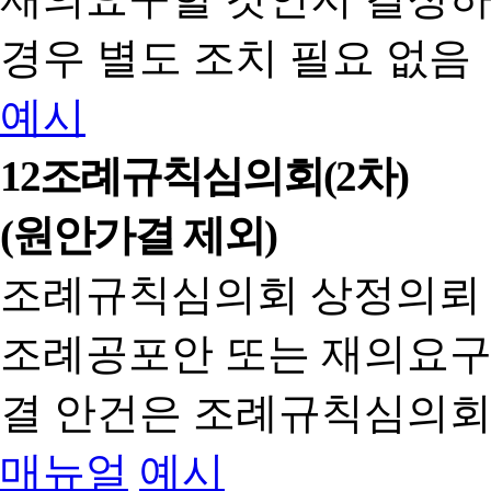
경우 별도 조치 필요 없음
예시
12
조례규칙심의회(2차)
(원안가결 제외)
조례규칙심의회 상정의뢰
조례공포안 또는 재의요구
결 안건은 조례규칙심의회
매뉴얼
예시