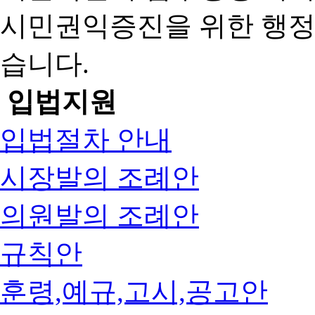
시민권익증진을 위한 행
습니다.
입법지원
입법절차 안내
시장발의 조례안
의원발의 조례안
규칙안
훈령,예규,고시,공고안