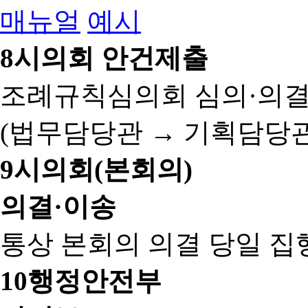
매뉴얼
예시
8
시의회 안건제출
조례규칙심의회 심의·의결
(법무담당관 → 기획담당관
9
시의회(본회의)
의결·이송
통상 본회의 의결 당일 집
10
행정안전부