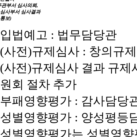
주관부서 심사의뢰,
심사부서 심사결과
통보)
입법예고 : 법무담당관
(사전)규제심사 : 창의규
(사전)규제심사 결과 규제
원회 절차 추가
부패영향평가 : 감사담당
성별영향평가 : 양성평등
성별영향평가는 성별영향