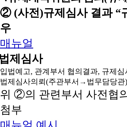
② (사전)규제심사 결과 
우
매뉴얼
법제심사
입법예고, 관계부서 협의결과, 규제심
법제심사의뢰(주관부서→법무담당관)
위 ②의 관련부서 사전협
첨부
매뉴얼
예시