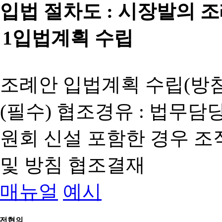
입법 절차도 :
시장발의 
1
입법계획 수립
조례안 입법계획 수립(방침
(필수) 협조경유 : 법무담
원회 신설 포함한 경우 
및 방침 협조결재
매뉴얼
예시
전협의