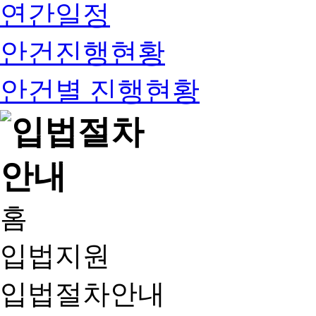
연간일정
안건진행현황
안건별 진행현황
홈
입법지원
입법절차안내