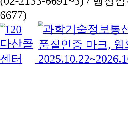
(02-2133-6691~3) /
행정심판 
6677)