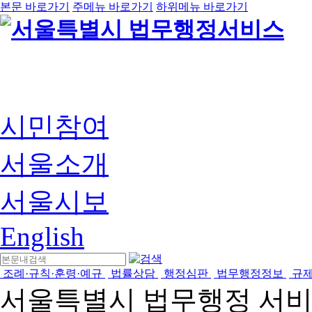
본문 바로가기
주메뉴 바로가기
하위메뉴 바로가기
시민참여
서울소개
서울시보
English
조례·규칙·훈령·예규
법률상담
행정심판
법무행정정보
규
서울특별시 법무행정 서