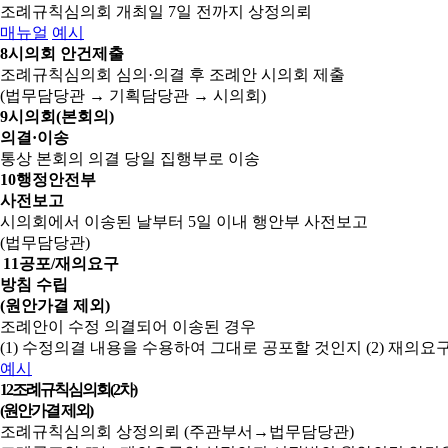
조례규칙심의회 개최일 7일 전까지 상정의뢰
매뉴얼
예시
8
시의회 안건제출
조례규칙심의회 심의·의결 후 조례안 시의회 제출
(법무담당관 → 기획담당관 → 시의회)
9
시의회(본회의)
의결·이송
통상 본회의 의결 당일 집행부로 이송
10
행정안전부
사전보고
시의회에서 이송된 날부터 5일 이내 행안부 사전보고
(법무담당관)
11
공포/재의요구
방침 수립
(원안가결 제외)
조례안이 수정 의결되어 이송된 경우
(1) 수정의결 내용을 수용하여 그대로 공포할 것인지
(2) 재의
예시
12
조례규칙심의회(2차)
(원안가결 제외)
조례규칙심의회 상정의뢰 (주관부서→법무담당관)