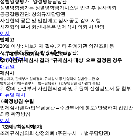
성별영향평가 : 양성평등담당관
성별영향평가는 성별영향평가시스템 입력 후 심사의뢰
공공갈등진단: 창의규제담당관
사전협의 공문 및 입법예고 심사 공문 같이 시행
사전협의 부서 회신내용은 법제심사 의뢰 시 반영
예시
법예고
20일 이상 : 시보게재 필수, 기타 관계기관 의견조회 등
시보 : 매주 목요일 발간 (홍보담당관)
4
규제개혁위원회 심의
(규제 포함 시)
매뉴얼
예시
② (사전)규제심사 결과 “규제심사 대상”으로 결정된 경우
매뉴얼
제심사
입법예고, 관계부서 협의결과, 규제심사 등 반영하여 입법안 보완 후
법제심사의뢰(주관부서→법무담당관)→(법무담당관 심사결과 통보)
위 ②의 관련부서 사전협의결과 및 위원회 신설검토서 등 첨부
매뉴얼
예시
6
확정방침 수립
법제심사결과(법무담당관→주관부서에 통보) 반영하여 입법안
최종 확정방침
예시
7
조례규칙심의회(1차)
조례규칙심의회 상정의뢰 (주관부서 → 법무담당관)