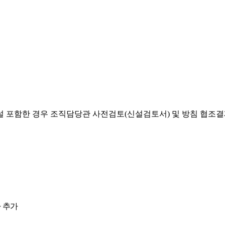
설 포함한 경우 조직담당관 사전검토(신설검토서) 및 방침 협조
 추가