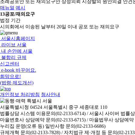
조례공포안 또는 재의요구안 상정의뢰
시장발의 원안의결 안건
매뉴얼
예시
13
공포/재의요구
법정 기간
시의회에서 이송된 날부터 20일 이내 공포 또는 재의요구
서울시홈페이지
라이브 서울
내 손안에 서울
불합리 규제
신고센터
e-book 바꾸어요.
희망으로!
(법령·제도개선)
개인정보 처리방침
청사안내
서울특별시청 04524 서울특별시 중구 세종대로 110
법률상담 시스템 이용문의(02-2133-6714) /
서울시 사이버 법률상담 신
마을변호사 상담예약 문의(02-2133-6715) /
마을법무사 상담예약 문의(
누리집 운영(오류 등) 일반사항 문의(02-2133-6686)
규제개혁 문의(02-2133-7828) /
자치법규 제·개정 등 문의(02-2133-6