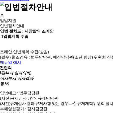
홈
입법지원
입법절차안내
입법 절차도 :
시장발의 조례안
1
입법계획 수립
조례안 입법계획 수립(방침)
(필수) 협조경유 : 법무담당관, 예산담당관(소관 팀장)
위원회 신
매뉴얼
예시
전협의
주관부서 심사의뢰,
심사부서 심사결과
통보)
입법예고 : 법무담당관
(사전)규제심사 : 창의규제담당관
(사전)규제심사 결과 규제사항 있는 경우→④ 규제개혁위원회 절차
부패영향평가 : 감사담당관