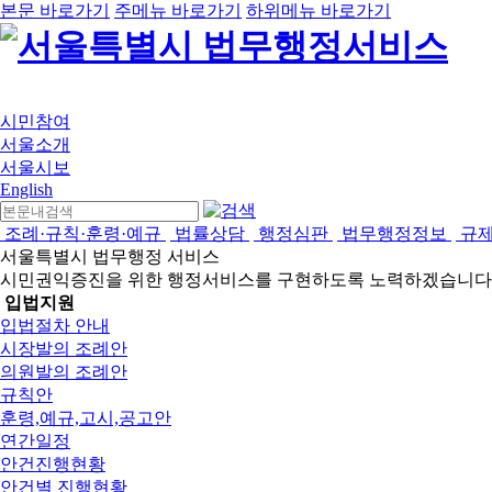
본문 바로가기
주메뉴 바로가기
하위메뉴 바로가기
시민참여
서울소개
서울시보
English
조례·규칙·훈령·예규
법률상담
행정심판
법무행정정보
규
서울특별시 법무행정 서비스
시민권익증진을 위한 행정서비스를 구현하도록 노력하겠습니다
입법지원
입법절차 안내
시장발의 조례안
의원발의 조례안
규칙안
훈령,예규,고시,공고안
연간일정
안건진행현황
안건별 진행현황