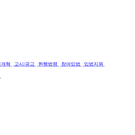
제개혁
고시/공고
현행법령
참여입법
입법지원
.