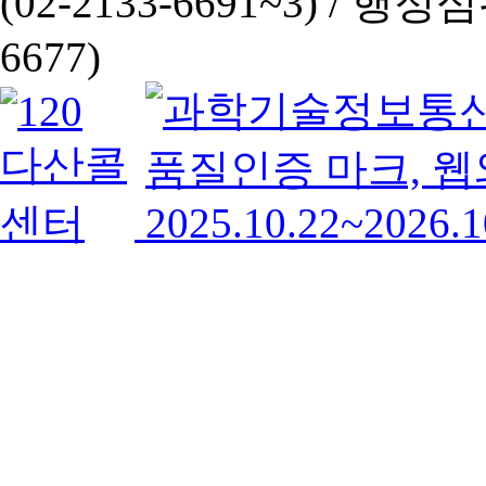
(02-2133-6691~3) /
행정심판 
6677)