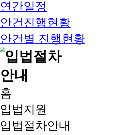
연간일정
안건진행현황
안건별 진행현황
홈
입법지원
입법절차안내