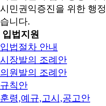
시민권익증진을 위한 행
습니다.
입법지원
입법절차 안내
시장발의 조례안
의원발의 조례안
규칙안
훈령,예규,고시,공고안