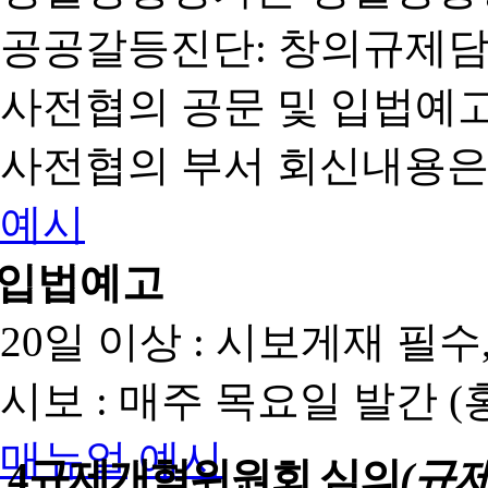
공공갈등진단: 창의규제
사전협의 공문 및 입법예고
사전협의 부서 회신내용은
예시
입법예고
20일 이상 : 시보게재 필
시보 : 매주 목요일 발간 
매뉴얼
예시
4
규제개혁위원회 심의
(규제