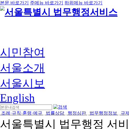
본문 바로가기
주메뉴 바로가기
하위메뉴 바로가기
시민참여
서울소개
서울시보
English
조례·규칙·훈령·예규
법률상담
행정심판
법무행정정보
규
서울특별시 법무행정 서