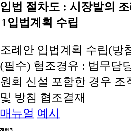
입법 절차도 :
시장발의 
1
입법계획 수립
조례안 입법계획 수립(방침
(필수) 협조경유 : 법무담
원회 신설 포함한 경우 
및 방침 협조결재
매뉴얼
예시
전협의