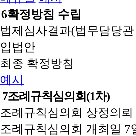
6
확정방침 수립
법제심사결과(법무담당관
입법안
최종 확정방침
예시
7
조례규칙심의회(1차)
조례규칙심의회 상정의뢰 
조례규칙심의회 개최일 7