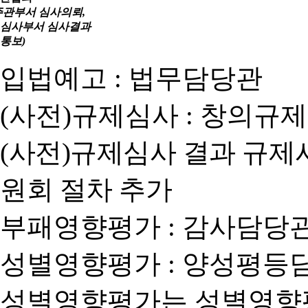
주관부서 심사의뢰,
심사부서 심사결과
통보)
입법예고 : 법무담당관
(사전)규제심사 : 창의규
(사전)규제심사 결과 규제
원회 절차 추가
부패영향평가 : 감사담당
성별영향평가 : 양성평등
성별영향평가는 성별영향