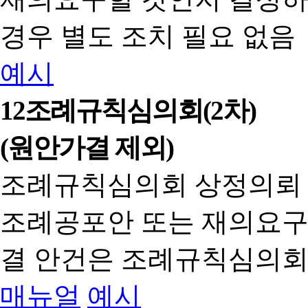
경우 별도 조치 필요 없음
예시
12
조례규칙심의회(2차)
(원안가결 제외)
조례규칙심의회 상정의뢰
조례공포안 또는 재의요구
결 안건은 조례규칙심의회
매뉴얼
예시