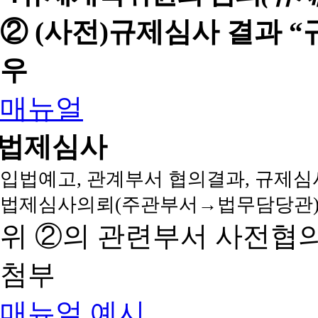
② (사전)규제심사 결과 
우
매뉴얼
법제심사
입법예고, 관계부서 협의결과, 규제심
법제심사의뢰(주관부서→법무담당관)
위 ②의 관련부서 사전협
첨부
매뉴얼
예시