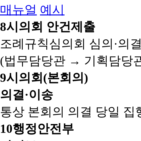
매뉴얼
예시
8
시의회 안건제출
조례규칙심의회 심의·의결
(법무담당관 → 기획담당관
9
시의회(본회의)
의결·이송
통상 본회의 의결 당일 집
10
행정안전부