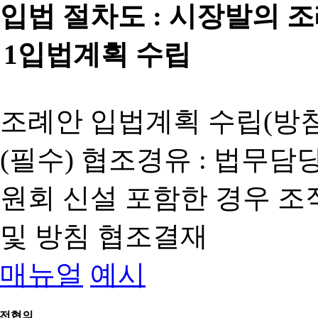
입법 절차도 :
시장발의 
1
입법계획 수립
조례안 입법계획 수립(방침
(필수) 협조경유 : 법무담
원회 신설 포함한 경우 
및 방침 협조결재
매뉴얼
예시
전협의