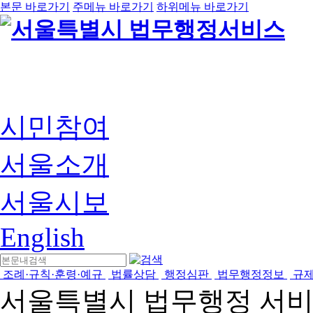
본문 바로가기
주메뉴 바로가기
하위메뉴 바로가기
시민참여
서울소개
서울시보
English
조례·규칙·훈령·예규
법률상담
행정심판
법무행정정보
규
서울특별시 법무행정 서