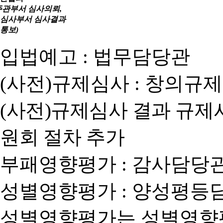
주관부서 심사의뢰,
심사부서 심사결과
통보)
입법예고 : 법무담당관
(사전)규제심사 : 창의규
(사전)규제심사 결과 규제
원회 절차 추가
부패영향평가 : 감사담당
성별영향평가 : 양성평등
성별영향평가는 성별영향