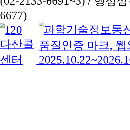
(02-2133-6691~3) /
행정심판 
6677)