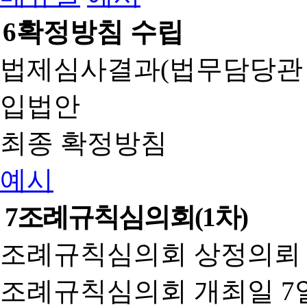
6
확정방침 수립
법제심사결과(법무담당관
입법안
최종 확정방침
예시
7
조례규칙심의회(1차)
조례규칙심의회 상정의뢰 
조례규칙심의회 개최일 7