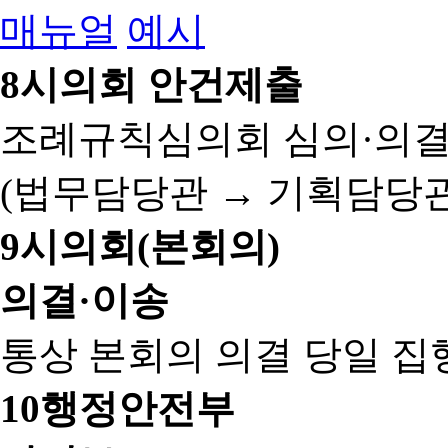
매뉴얼
예시
8
시의회 안건제출
조례규칙심의회 심의·의결
(법무담당관 → 기획담당관
9
시의회(본회의)
의결·이송
통상 본회의 의결 당일 집
10
행정안전부