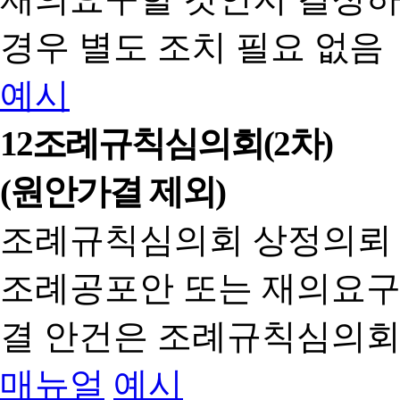
경우 별도 조치 필요 없음
예시
12
조례규칙심의회(2차)
(원안가결 제외)
조례규칙심의회 상정의뢰
조례공포안 또는 재의요구
결 안건은 조례규칙심의회
매뉴얼
예시