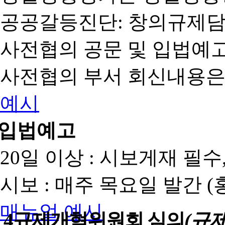
공공갈등진단: 창의규제
사전협의 공문 및 입법예고
사전협의 부서 회신내용은
예시
입법예고
20일 이상 : 시보게재 필
시보 : 매주 목요일 발간 
매뉴얼
예시
4
규제개혁위원회 심의
(규제