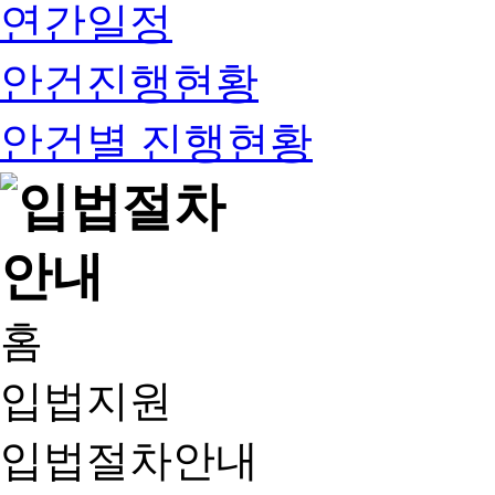
연간일정
안건진행현황
안건별 진행현황
홈
입법지원
입법절차안내