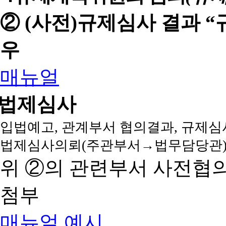
② (사전)규제심사 결과 
우
매뉴얼
법제심사
입법예고, 관계부서 협의결과, 규제심
법제심사의뢰(주관부서→법무담당관)
위 ②의 관련부서 사전협
첨부
매뉴얼
예시