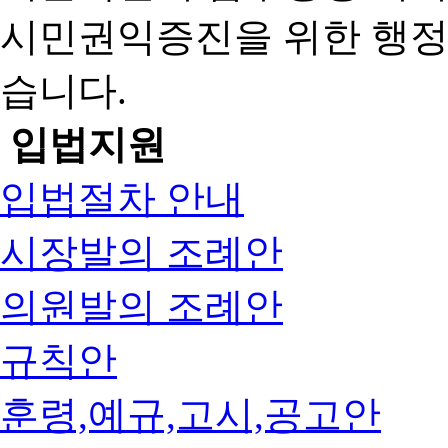
시민권익증진을 위한 행
습니다.
입법지원
입법절차 안내
시장발의 조례안
의원발의 조례안
규칙안
훈령,예규,고시,공고안