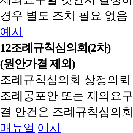
경우 별도 조치 필요 없음
예시
12
조례규칙심의회(2차)
(원안가결 제외)
조례규칙심의회 상정의뢰
조례공포안 또는 재의요구
결 안건은 조례규칙심의회
매뉴얼
예시