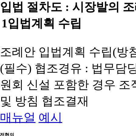
입법 절차도 :
시장발의 
1
입법계획 수립
조례안 입법계획 수립(방침
(필수) 협조경유 : 법무담
원회 신설 포함한 경우 
및 방침 협조결재
매뉴얼
예시
전협의