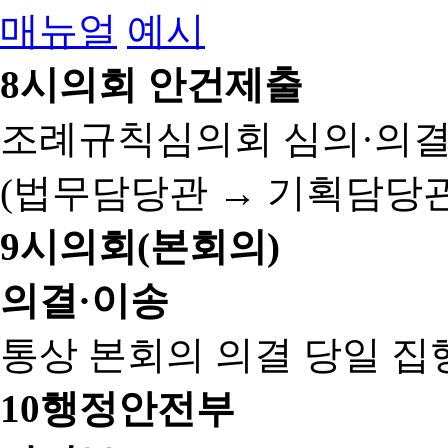
매뉴얼
예시
8
시의회 안건제출
조례규칙심의회 심의·의결
(법무담당관 → 기획담당관
9
시의회(본회의)
의결·이송
통상 본회의 의결 당일 집
10
행정안전부