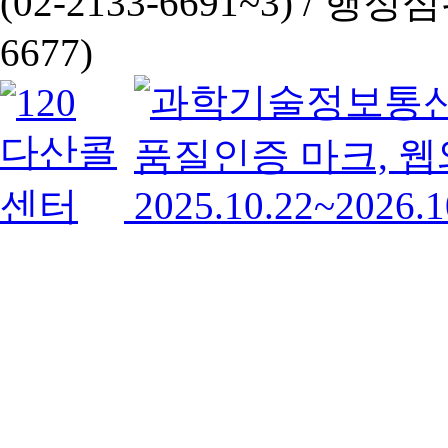
(02-2133-6691~3) /
행정심판 
6677)