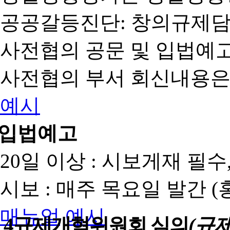
공공갈등진단: 창의규제
사전협의 공문 및 입법예고
사전협의 부서 회신내용은
예시
입법예고
20일 이상 : 시보게재 필
시보 : 매주 목요일 발간 
매뉴얼
예시
4
규제개혁위원회 심의
(규제