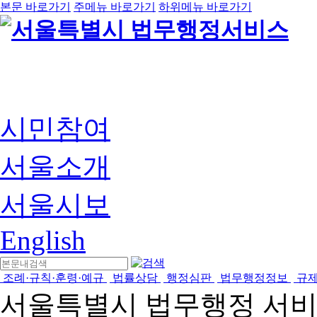
본문 바로가기
주메뉴 바로가기
하위메뉴 바로가기
시민참여
서울소개
서울시보
English
조례·규칙·훈령·예규
법률상담
행정심판
법무행정정보
규
서울특별시 법무행정 서