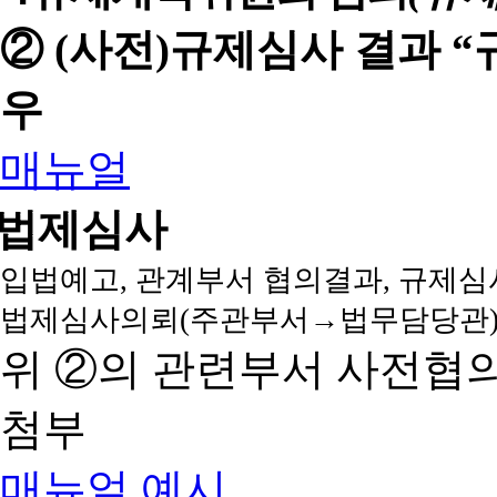
② (사전)규제심사 결과 
우
매뉴얼
법제심사
입법예고, 관계부서 협의결과, 규제심
법제심사의뢰(주관부서→법무담당관)
위 ②의 관련부서 사전협
첨부
매뉴얼
예시