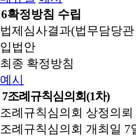
6
확정방침 수립
법제심사결과(법무담당관
입법안
최종 확정방침
예시
7
조례규칙심의회(1차)
조례규칙심의회 상정의뢰 
조례규칙심의회 개최일 7