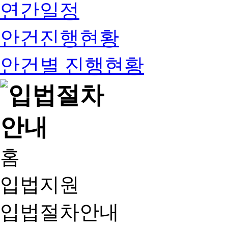
연간일정
안건진행현황
안건별 진행현황
홈
입법지원
입법절차안내