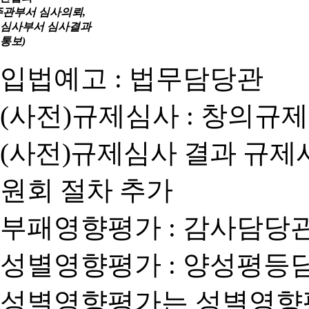
주관부서 심사의뢰,
심사부서 심사결과
통보)
입법예고 : 법무담당관
(사전)규제심사 : 창의규
(사전)규제심사 결과 규제
원회 절차 추가
부패영향평가 : 감사담당
성별영향평가 : 양성평등
성별영향평가는 성별영향