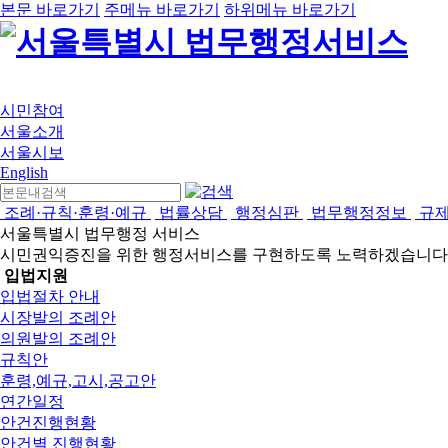
본문 바로가기
주메뉴 바로가기
하위메뉴 바로가기
시민참여
서울소개
서울시보
English
조례·규칙·훈령·예규
법률상담
행정심판
법무행정정보
규
서울특별시 법무행정 서비스
시민권익증진을 위한 행정서비스를 구현하도록 노력하겠습니다
입법지원
입법절차 안내
시장발의 조례안
의원발의 조례안
규칙안
훈령,예규,고시,공고안
연간일정
안건진행현황
안건별 진행현황