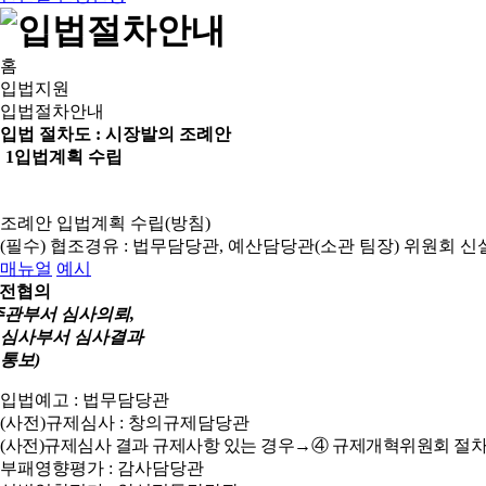
홈
입법지원
입법절차안내
입법 절차도 :
시장발의 조례안
1
입법계획 수립
조례안 입법계획 수립(방침)
(필수) 협조경유 : 법무담당관, 예산담당관(소관 팀장)
위원회 신
매뉴얼
예시
전협의
주관부서 심사의뢰,
심사부서 심사결과
통보)
입법예고 : 법무담당관
(사전)규제심사 : 창의규제담당관
(사전)규제심사 결과 규제사항 있는 경우→④ 규제개혁위원회 절차
부패영향평가 : 감사담당관