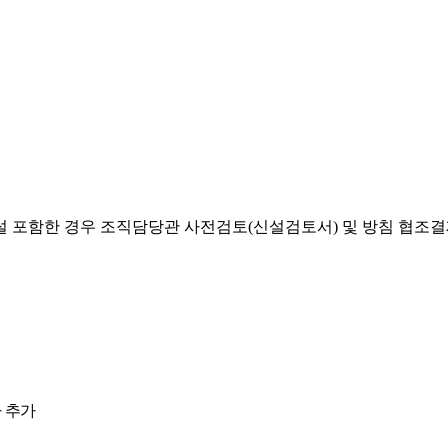
설 포함한 경우 조직담당관 사전검토(신설검토서) 및 방침 협조
 추가