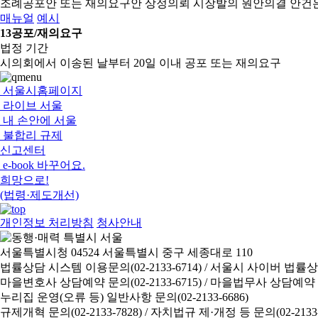
조례공포안 또는 재의요구안 상정의뢰
시장발의 원안의결 안건
매뉴얼
예시
13
공포/재의요구
법정 기간
시의회에서 이송된 날부터 20일 이내 공포 또는 재의요구
서울시홈페이지
라이브 서울
내 손안에 서울
불합리 규제
신고센터
e-book 바꾸어요.
희망으로!
(법령·제도개선)
개인정보 처리방침
청사안내
서울특별시청 04524 서울특별시 중구 세종대로 110
법률상담 시스템 이용문의(02-2133-6714) /
서울시 사이버 법률상담 신
마을변호사 상담예약 문의(02-2133-6715) /
마을법무사 상담예약 문의(
누리집 운영(오류 등) 일반사항 문의(02-2133-6686)
규제개혁 문의(02-2133-7828) /
자치법규 제·개정 등 문의(02-2133-6