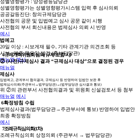
성별영향평가 : 양성평등담당관
성별영향평가는 성별영향평가시스템 입력 후 심사의뢰
공공갈등진단: 창의규제담당관
사전협의 공문 및 입법예고 심사 공문 같이 시행
사전협의 부서 회신내용은 법제심사 의뢰 시 반영
예시
법예고
20일 이상 : 시보게재 필수, 기타 관계기관 의견조회 등
시보 : 매주 목요일 발간 (홍보담당관)
4
규제개혁위원회 심의
(규제 포함 시)
매뉴얼
예시
② (사전)규제심사 결과 “규제심사 대상”으로 결정된 경우
매뉴얼
제심사
입법예고, 관계부서 협의결과, 규제심사 등 반영하여 입법안 보완 후
법제심사의뢰(주관부서→법무담당관)→(법무담당관 심사결과 통보)
위 ②의 관련부서 사전협의결과 및 위원회 신설검토서 등 첨부
매뉴얼
예시
6
확정방침 수립
법제심사결과(법무담당관→주관부서에 통보) 반영하여 입법안
최종 확정방침
예시
7
조례규칙심의회(1차)
조례규칙심의회 상정의뢰 (주관부서 → 법무담당관)