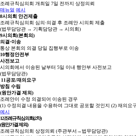
조례규칙심의회 개최일 7일 전까지 상정의뢰
매뉴얼
예시
8
시의회 안건제출
조례규칙심의회 심의·의결 후 조례안 시의회 제출
(법무담당관 → 기획담당관 → 시의회)
9
시의회(본회의)
의결·이송
통상 본회의 의결 당일 집행부로 이송
10
행정안전부
사전보고
시의회에서 이송된 날부터 5일 이내 행안부 사전보고
(법무담당관)
11
공포/재의요구
방침 수립
(원안가결 제외)
조례안이 수정 의결되어 이송된 경우
(1) 수정의결 내용을 수용하여 그대로 공포할 것인지
(2) 재의
예시
12
조례규칙심의회(2차)
(원안가결 제외)
조례규칙심의회 상정의뢰 (주관부서→법무담당관)