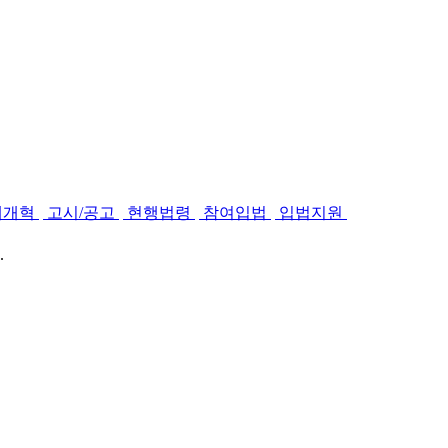
제개혁
고시/공고
현행법령
참여입법
입법지원
.