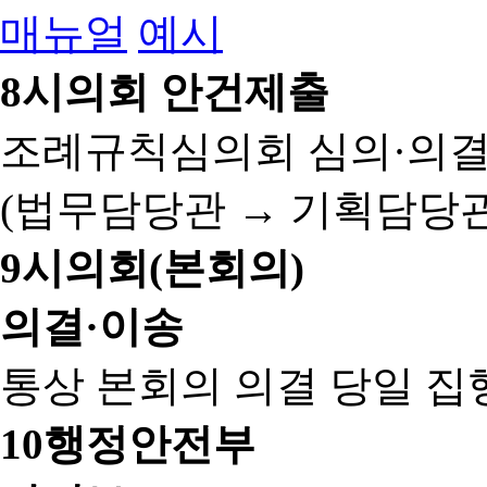
매뉴얼
예시
8
시의회 안건제출
조례규칙심의회 심의·의결
(법무담당관 → 기획담당관
9
시의회(본회의)
의결·이송
통상 본회의 의결 당일 집
10
행정안전부