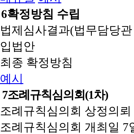
6
확정방침 수립
법제심사결과(법무담당관
입법안
최종 확정방침
예시
7
조례규칙심의회(1차)
조례규칙심의회 상정의뢰 
조례규칙심의회 개최일 7