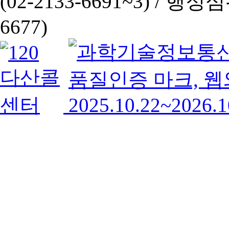
(02-2133-6691~3) /
행정심판 
6677)