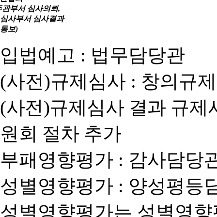
주관부서 심사의뢰,
심사부서 심사결과
통보)
입법예고 : 법무담당관
(사전)규제심사 : 창의규
(사전)규제심사 결과 규제
원회 절차 추가
부패영향평가 : 감사담당
성별영향평가 : 양성평등
성별영향평가는 성별영향