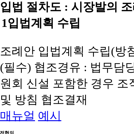
입법 절차도 :
시장발의 
1
입법계획 수립
조례안 입법계획 수립(방침
(필수) 협조경유 : 법무담
원회 신설 포함한 경우 
및 방침 협조결재
매뉴얼
예시
전협의