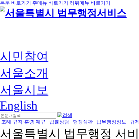
본문 바로가기
주메뉴 바로가기
하위메뉴 바로가기
시민참여
서울소개
서울시보
English
조례·규칙·훈령·예규
법률상담
행정심판
법무행정정보
규
서울특별시 법무행정 서