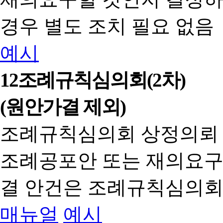
경우 별도 조치 필요 없음
예시
12
조례규칙심의회(2차)
(원안가결 제외)
조례규칙심의회 상정의뢰
조례공포안 또는 재의요구
결 안건은 조례규칙심의회
매뉴얼
예시