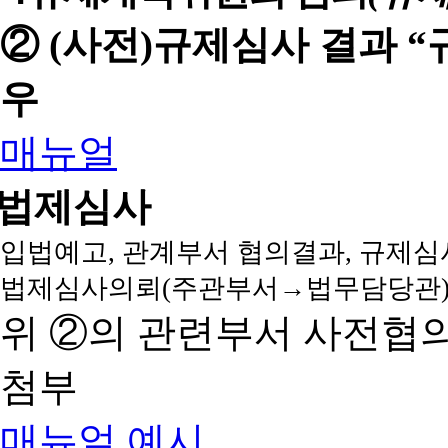
② (사전)규제심사 결과 
우
매뉴얼
법제심사
입법예고, 관계부서 협의결과, 규제심
법제심사의뢰(주관부서→법무담당관)
위 ②의 관련부서 사전협
첨부
매뉴얼
예시