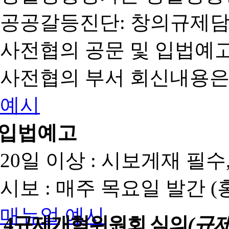
공공갈등진단: 창의규제
사전협의 공문 및 입법예고
사전협의 부서 회신내용은
예시
입법예고
20일 이상 : 시보게재 필
시보 : 매주 목요일 발간 
매뉴얼
예시
4
규제개혁위원회 심의
(규제