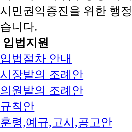
시민권익증진을 위한 행
습니다.
입법지원
입법절차 안내
시장발의 조례안
의원발의 조례안
규칙안
훈령,예규,고시,공고안