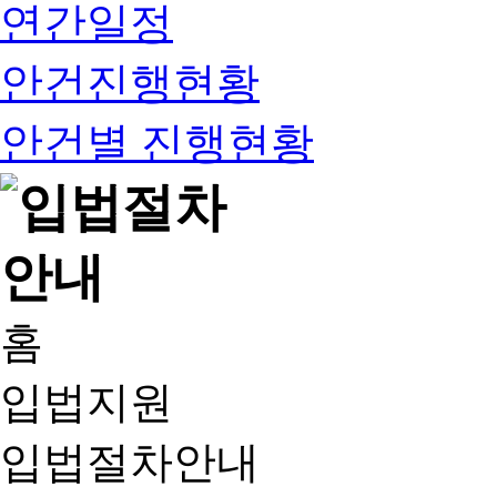
연간일정
안건진행현황
안건별 진행현황
홈
입법지원
입법절차안내