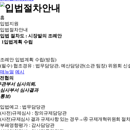
홈
입법지원
입법절차안내
입법 절차도 :
시장발의 조례안
1
입법계획 수립
조례안 입법계획 수립(방침)
(필수) 협조경유 : 법무담당관, 예산담당관(소관 팀장)
위원회 신
매뉴얼
예시
전협의
주관부서 심사의뢰,
심사부서 심사결과
통보)
입법예고 : 법무담당관
(사전)규제심사 : 창의규제담당관
(사전)규제심사 결과 규제사항 있는 경우→④ 규제개혁위원회 절차
부패영향평가 : 감사담당관