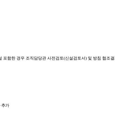
설 포함한 경우 조직담당관 사전검토(신설검토서) 및 방침 협조
 추가