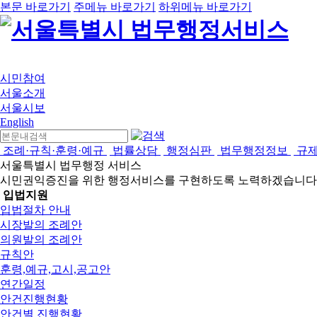
본문 바로가기
주메뉴 바로가기
하위메뉴 바로가기
시민참여
서울소개
서울시보
English
조례·규칙·훈령·예규
법률상담
행정심판
법무행정정보
규
서울특별시 법무행정 서비스
시민권익증진을 위한 행정서비스를 구현하도록 노력하겠습니다
입법지원
입법절차 안내
시장발의 조례안
의원발의 조례안
규칙안
훈령,예규,고시,공고안
연간일정
안건진행현황
안건별 진행현황