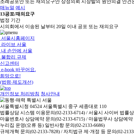
조례공포안 또는 재의요구안 상정의뢰
시장발의 원안의결 안건
매뉴얼
예시
13
공포/재의요구
법정 기간
시의회에서 이송된 날부터 20일 이내 공포 또는 재의요구
서울시홈페이지
라이브 서울
내 손안에 서울
불합리 규제
신고센터
e-book 바꾸어요.
희망으로!
(법령·제도개선)
개인정보 처리방침
청사안내
서울특별시청 04524 서울특별시 중구 세종대로 110
법률상담 시스템 이용문의(02-2133-6714) /
서울시 사이버 법률상담 신
마을변호사 상담예약 문의(02-2133-6715) /
마을법무사 상담예약 문의(
누리집 운영(오류 등) 일반사항 문의(02-2133-6686)
규제개혁 문의(02-2133-7828) /
자치법규 제·개정 등 문의(02-2133-6