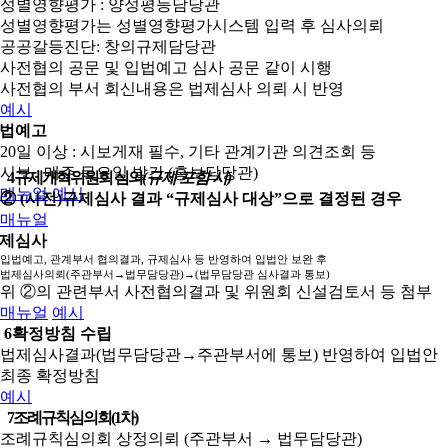
성별영향평가 : 양성평등담당관
성별영향평가는 성별영향평가시스템 입력 후 심사의뢰
공공갈등진단: 창의규제담당관
사전협의 공문 및 입법예고 심사 공문 같이 시행
사전협의 부서 회신내용은 법제심사 의뢰 시 반영
예시
법예고
20일 이상 : 시보게재 필수, 기타 관계기관 의견조회 등
시보 : 매주 목요일 발간 (홍보담당관)
4
규제개혁위원회 심의
(규제 포함 시)
매뉴얼
예시
② (사전)규제심사 결과 “규제심사 대상”으로 결정된 경우
매뉴얼
제심사
입법예고, 관계부서 협의결과, 규제심사 등 반영하여 입법안 보완 후
법제심사의뢰(주관부서→법무담당관)→(법무담당관 심사결과 통보)
위 ②의 관련부서 사전협의결과 및 위원회 신설검토서 등 첨부
매뉴얼
예시
6
확정방침 수립
법제심사결과(법무담당관→주관부서에 통보) 반영하여 입법안
최종 확정방침
예시
7
조례규칙심의회(1차)
조례규칙심의회 상정의뢰 (주관부서 → 법무담당관)