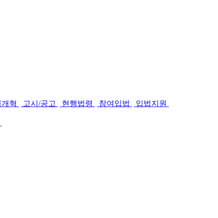
제개혁
고시/공고
현행법령
참여입법
입법지원
.