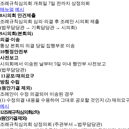
조례규칙심의회 개최일 7일 전까지 상정의뢰
매뉴얼
예시
8
시의회 안건제출
조례규칙심의회 심의·의결 후 조례안 시의회 제출
(법무담당관 → 기획담당관 → 시의회)
9
시의회(본회의)
의결·이송
통상 본회의 의결 당일 집행부로 이송
10
행정안전부
사전보고
시의회에서 이송된 날부터 5일 이내 행안부 사전보고
(법무담당관)
11
공포/재의요구
방침 수립
(원안가결 제외)
조례안이 수정 의결되어 이송된 경우
(1) 수정의결 내용을 수용하여 그대로 공포할 것인지
(2) 재의
예시
12
조례규칙심의회(2차)
(원안가결 제외)
조례규칙심의회 상정의뢰 (주관부서→법무담당관)