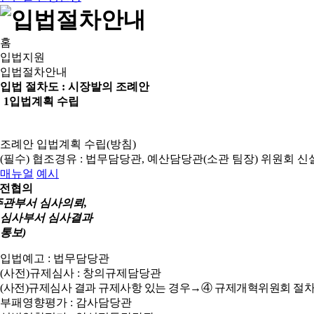
홈
입법지원
입법절차안내
입법 절차도 :
시장발의 조례안
1
입법계획 수립
조례안 입법계획 수립(방침)
(필수) 협조경유 : 법무담당관, 예산담당관(소관 팀장)
위원회 신
매뉴얼
예시
전협의
주관부서 심사의뢰,
심사부서 심사결과
통보)
입법예고 : 법무담당관
(사전)규제심사 : 창의규제담당관
(사전)규제심사 결과 규제사항 있는 경우→④ 규제개혁위원회 절차
부패영향평가 : 감사담당관