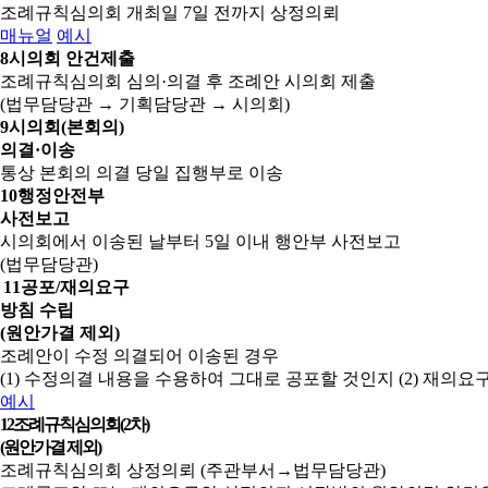
조례규칙심의회 개최일 7일 전까지 상정의뢰
매뉴얼
예시
8
시의회 안건제출
조례규칙심의회 심의·의결 후 조례안 시의회 제출
(법무담당관 → 기획담당관 → 시의회)
9
시의회(본회의)
의결·이송
통상 본회의 의결 당일 집행부로 이송
10
행정안전부
사전보고
시의회에서 이송된 날부터 5일 이내 행안부 사전보고
(법무담당관)
11
공포/재의요구
방침 수립
(원안가결 제외)
조례안이 수정 의결되어 이송된 경우
(1) 수정의결 내용을 수용하여 그대로 공포할 것인지
(2) 재의
예시
12
조례규칙심의회(2차)
(원안가결 제외)
조례규칙심의회 상정의뢰 (주관부서→법무담당관)