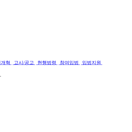
제개혁
고시/공고
현행법령
참여입법
입법지원
.