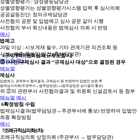
성별영향평가 : 양성평등담당관
성별영향평가는 성별영향평가시스템 입력 후 심사의뢰
공공갈등진단: 창의규제담당관
사전협의 공문 및 입법예고 심사 공문 같이 시행
사전협의 부서 회신내용은 법제심사 의뢰 시 반영
예시
법예고
20일 이상 : 시보게재 필수, 기타 관계기관 의견조회 등
시보 : 매주 목요일 발간 (홍보담당관)
4
규제개혁위원회 심의
(규제 포함 시)
매뉴얼
예시
② (사전)규제심사 결과 “규제심사 대상”으로 결정된 경우
매뉴얼
제심사
입법예고, 관계부서 협의결과, 규제심사 등 반영하여 입법안 보완 후
법제심사의뢰(주관부서→법무담당관)→(법무담당관 심사결과 통보)
위 ②의 관련부서 사전협의결과 및 위원회 신설검토서 등 첨부
매뉴얼
예시
6
확정방침 수립
법제심사결과(법무담당관→주관부서에 통보) 반영하여 입법안
최종 확정방침
예시
7
조례규칙심의회(1차)
조례규칙심의회 상정의뢰 (주관부서 → 법무담당관)