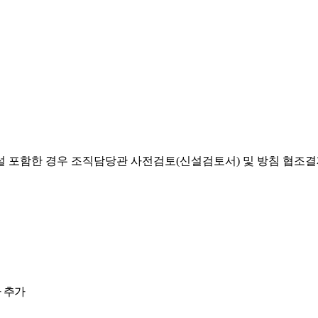
설 포함한 경우 조직담당관 사전검토(신설검토서) 및 방침 협조
 추가