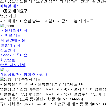
조례공포안 또는 재의요구안 상정의뢰
시장발의 원안의결 안건
매뉴얼
예시
13
공포/재의요구
법정 기간
시의회에서 이송된 날부터 20일 이내 공포 또는 재의요구
서울시홈페이지
라이브 서울
내 손안에 서울
불합리 규제
신고센터
e-book 바꾸어요.
희망으로!
(법령·제도개선)
개인정보 처리방침
청사안내
서울특별시청 04524 서울특별시 중구 세종대로 110
법률상담 시스템 이용문의(02-2133-6714) /
서울시 사이버 법률상담 신
마을변호사 상담예약 문의(02-2133-6715) /
마을법무사 상담예약 문의(
누리집 운영(오류 등) 일반사항 문의(02-2133-6686)
규제개혁 문의(02-2133-7828) /
자치법규 제·개정 등 문의(02-2133-6