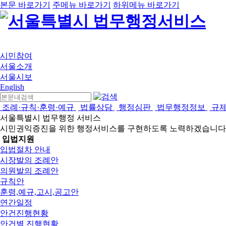
본문 바로가기
주메뉴 바로가기
하위메뉴 바로가기
시민참여
서울소개
서울시보
English
조례·규칙·훈령·예규
법률상담
행정심판
법무행정정보
규
서울특별시 법무행정 서비스
시민권익증진을 위한 행정서비스를 구현하도록 노력하겠습니다
입법지원
입법절차 안내
시장발의 조례안
의원발의 조례안
규칙안
훈령,예규,고시,공고안
연간일정
안건진행현황
안건별 진행현황