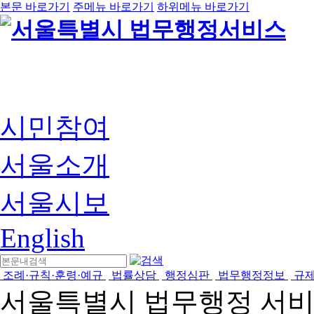
본문 바로가기
주메뉴 바로가기
하위메뉴 바로가기
시민참여
서울소개
서울시보
English
조례·규칙·훈령·예규
법률상담
행정심판
법무행정정보
규
서울특별시 법무행정 서