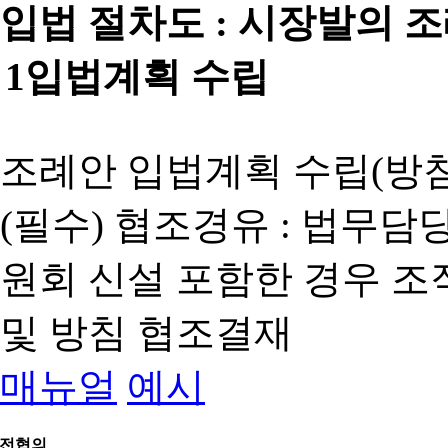
입법 절차도 :
시장발의 
1
입법계획 수립
조례안 입법계획 수립(방침
(필수) 협조경유 : 법무담
원회 신설 포함한 경우 
및 방침 협조결재
매뉴얼
예시
전협의