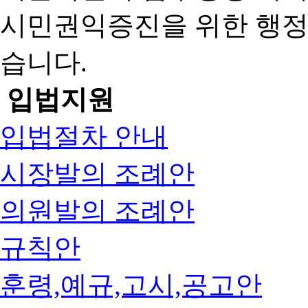
시민권익증진을 위한 행
습니다.
입법지원
입법절차 안내
시장발의 조례안
의원발의 조례안
규칙안
훈령,예규,고시,공고안