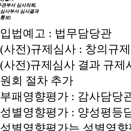
주관부서 심사의뢰,
심사부서 심사결과
통보)
입법예고 : 법무담당관
(사전)규제심사 : 창의규
(사전)규제심사 결과 규제
원회 절차 추가
부패영향평가 : 감사담당
성별영향평가 : 양성평등
성별영향평가는 성별영향