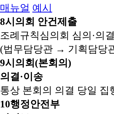
매뉴얼
예시
8
시의회 안건제출
조례규칙심의회 심의·의결
(법무담당관 → 기획담당관
9
시의회(본회의)
의결·이송
통상 본회의 의결 당일 집
10
행정안전부