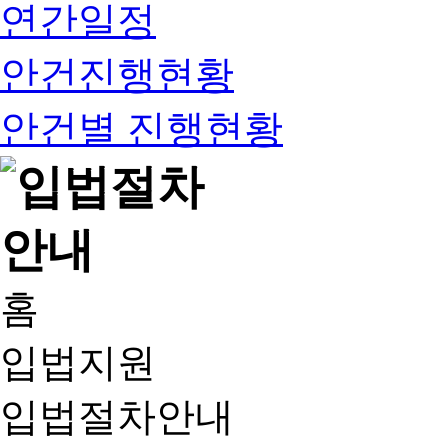
연간일정
안건진행현황
안건별 진행현황
홈
입법지원
입법절차안내