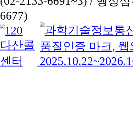
(02-2133-6691~3) /
행정심판 
6677)