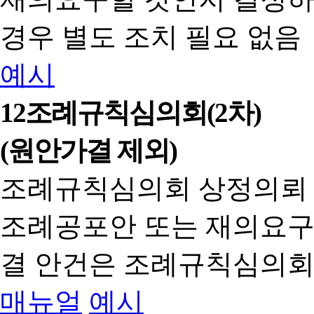
경우 별도 조치 필요 없음
예시
12
조례규칙심의회(2차)
(원안가결 제외)
조례규칙심의회 상정의뢰
조례공포안 또는 재의요구
결 안건은 조례규칙심의회
매뉴얼
예시