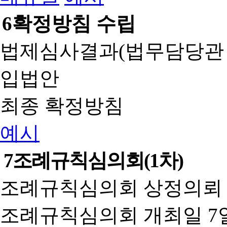
6
확정방침 수립
법제심사결과(법무담당관
입법안
최종 확정방침
예시
7
조례규칙심의회(1차)
조례규칙심의회 상정의뢰 
조례규칙심의회 개최일 7