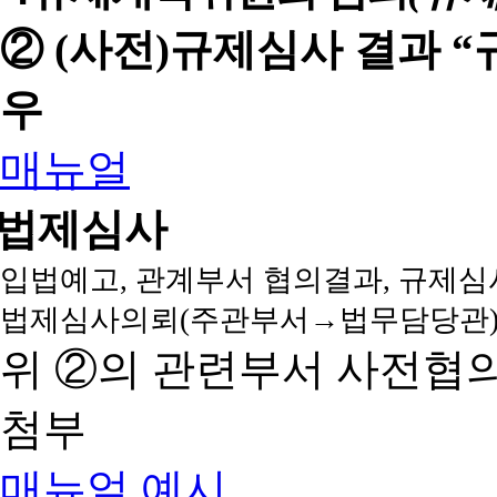
② (사전)규제심사 결과 
우
매뉴얼
법제심사
입법예고, 관계부서 협의결과, 규제심
법제심사의뢰(주관부서→법무담당관)
위 ②의 관련부서 사전협
첨부
매뉴얼
예시