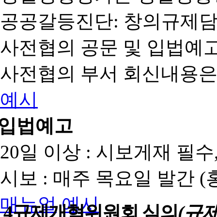
공공갈등진단: 창의규제
사전협의 공문 및 입법예고
사전협의 부서 회신내용은
예시
입법예고
20일 이상 : 시보게재 필
시보 : 매주 목요일 발간 
매뉴얼
예시
4
규제개혁위원회 심의
(규제