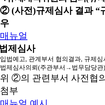
② (사전)규제심사 결과 
우
매뉴얼
법제심사
입법예고, 관계부서 협의결과, 규제심
법제심사의뢰(주관부서→법무담당관)
위 ②의 관련부서 사전협
첨부
매뉴얼
예시