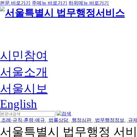
본문 바로가기
주메뉴 바로가기
하위메뉴 바로가기
시민참여
서울소개
서울시보
English
조례·규칙·훈령·예규
법률상담
행정심판
법무행정정보
규
서울특별시 법무행정 서