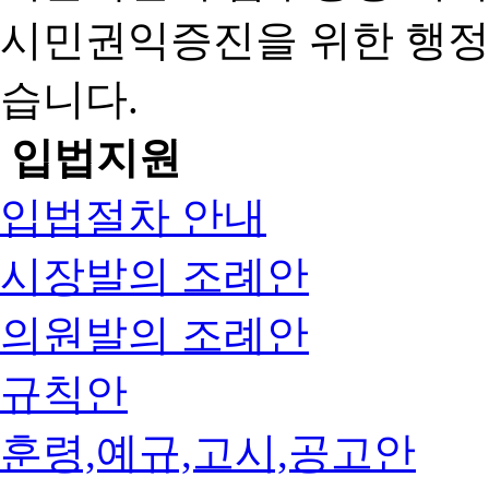
시민권익증진을 위한 행
습니다.
입법지원
입법절차 안내
시장발의 조례안
의원발의 조례안
규칙안
훈령,예규,고시,공고안