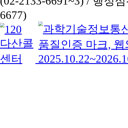
(02-2133-6691~3) /
행정심판 
6677)