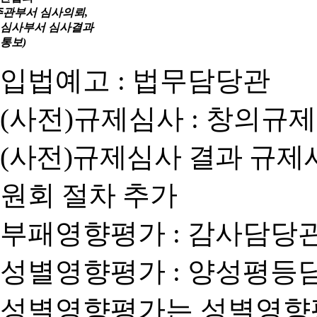
주관부서 심사의뢰,
심사부서 심사결과
통보)
입법예고 : 법무담당관
(사전)규제심사 : 창의규
(사전)규제심사 결과 규제
원회 절차 추가
부패영향평가 : 감사담당
성별영향평가 : 양성평등
성별영향평가는 성별영향