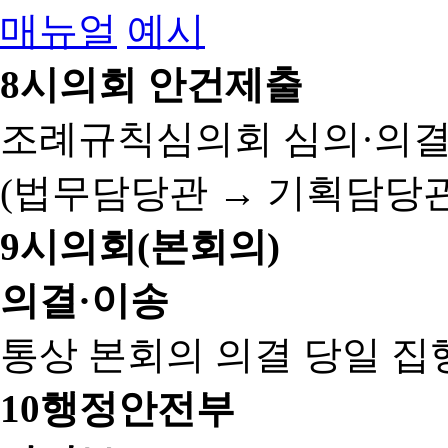
매뉴얼
예시
8
시의회 안건제출
조례규칙심의회 심의·의결
(법무담당관 → 기획담당관
9
시의회(본회의)
의결·이송
통상 본회의 의결 당일 집
10
행정안전부