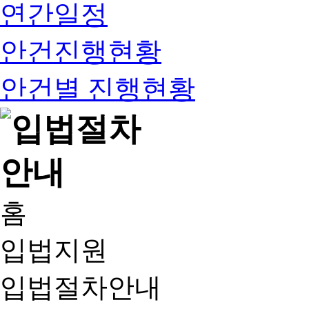
연간일정
안건진행현황
안건별 진행현황
홈
입법지원
입법절차안내