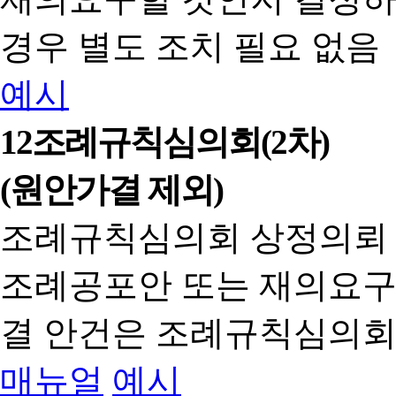
경우 별도 조치 필요 없음
예시
12
조례규칙심의회(2차)
(원안가결 제외)
조례규칙심의회 상정의뢰
조례공포안 또는 재의요구
결 안건은 조례규칙심의회
매뉴얼
예시