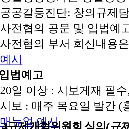
공공갈등진단: 창의규제
사전협의 공문 및 입법예고
사전협의 부서 회신내용은
예시
입법예고
20일 이상 : 시보게재 필
시보 : 매주 목요일 발간 
매뉴얼
예시
4
규제개혁위원회 심의
(규제