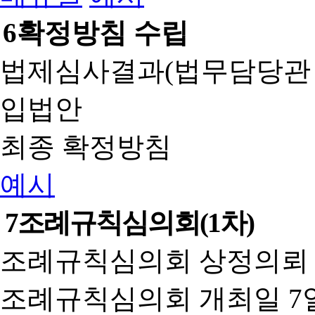
6
확정방침 수립
법제심사결과(법무담당관
입법안
최종 확정방침
예시
7
조례규칙심의회(1차)
조례규칙심의회 상정의뢰 
조례규칙심의회 개최일 7