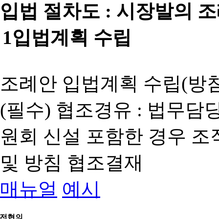
입법 절차도 :
시장발의 
1
입법계획 수립
조례안 입법계획 수립(방침
(필수) 협조경유 : 법무담
원회 신설 포함한 경우 
및 방침 협조결재
매뉴얼
예시
전협의