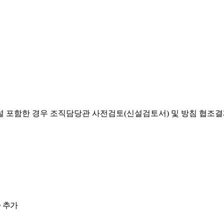
설 포함한 경우 조직담당관 사전검토(신설검토서) 및 방침 협조
 추가