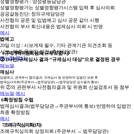
성별영향평가 : 양성평등담당관
성별영향평가는 성별영향평가시스템 입력 후 심사의뢰
공공갈등진단: 창의규제담당관
사전협의 공문 및 입법예고 심사 공문 같이 시행
사전협의 부서 회신내용은 법제심사 의뢰 시 반영
예시
법예고
20일 이상 : 시보게재 필수, 기타 관계기관 의견조회 등
시보 : 매주 목요일 발간 (홍보담당관)
4
규제개혁위원회 심의
(규제 포함 시)
매뉴얼
예시
② (사전)규제심사 결과 “규제심사 대상”으로 결정된 경우
매뉴얼
제심사
입법예고, 관계부서 협의결과, 규제심사 등 반영하여 입법안 보완 후
법제심사의뢰(주관부서→법무담당관)→(법무담당관 심사결과 통보)
위 ②의 관련부서 사전협의결과 및 위원회 신설검토서 등 첨부
매뉴얼
예시
6
확정방침 수립
법제심사결과(법무담당관→주관부서에 통보) 반영하여 입법안
최종 확정방침
예시
7
조례규칙심의회(1차)
조례규칙심의회 상정의뢰 (주관부서 → 법무담당관)