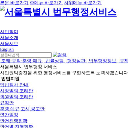
본문 바로가기
주메뉴 바로가기
하위메뉴 바로가기
시민참여
서울소개
서울시보
English
조례·규칙·훈령·예규
법률상담
행정심판
법무행정정보
규
서울특별시 법무행정 서비스
시민권익증진을 위한 행정서비스를 구현하도록 노력하겠습니다
입법지원
입법절차 안내
시장발의 조례안
의원발의 조례안
규칙안
훈령,예규,고시,공고안
연간일정
안건진행현황
안건별 진행현황