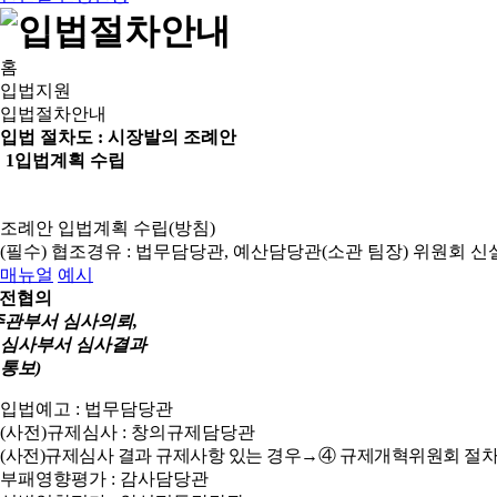
홈
입법지원
입법절차안내
입법 절차도 :
시장발의 조례안
1
입법계획 수립
조례안 입법계획 수립(방침)
(필수) 협조경유 : 법무담당관, 예산담당관(소관 팀장)
위원회 신
매뉴얼
예시
전협의
주관부서 심사의뢰,
심사부서 심사결과
통보)
입법예고 : 법무담당관
(사전)규제심사 : 창의규제담당관
(사전)규제심사 결과 규제사항 있는 경우→④ 규제개혁위원회 절차
부패영향평가 : 감사담당관