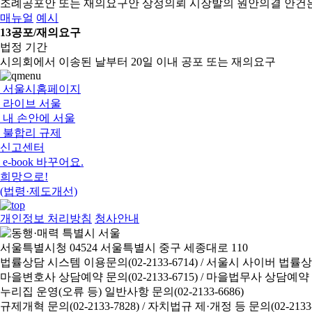
조례공포안 또는 재의요구안 상정의뢰
시장발의 원안의결 안건
매뉴얼
예시
13
공포/재의요구
법정 기간
시의회에서 이송된 날부터 20일 이내 공포 또는 재의요구
서울시홈페이지
라이브 서울
내 손안에 서울
불합리 규제
신고센터
e-book 바꾸어요.
희망으로!
(법령·제도개선)
개인정보 처리방침
청사안내
서울특별시청 04524 서울특별시 중구 세종대로 110
법률상담 시스템 이용문의(02-2133-6714) /
서울시 사이버 법률상담 신
마을변호사 상담예약 문의(02-2133-6715) /
마을법무사 상담예약 문의(
누리집 운영(오류 등) 일반사항 문의(02-2133-6686)
규제개혁 문의(02-2133-7828) /
자치법규 제·개정 등 문의(02-2133-6