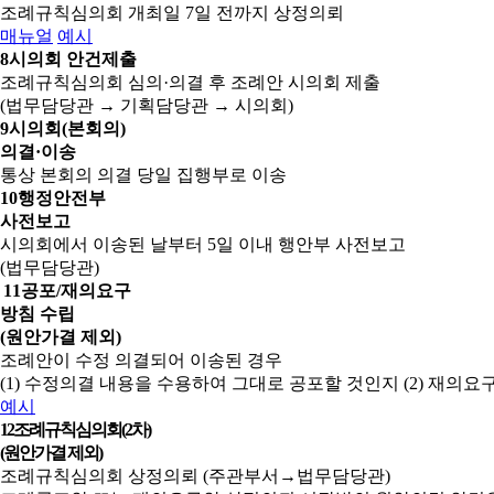
조례규칙심의회 개최일 7일 전까지 상정의뢰
매뉴얼
예시
8
시의회 안건제출
조례규칙심의회 심의·의결 후 조례안 시의회 제출
(법무담당관 → 기획담당관 → 시의회)
9
시의회(본회의)
의결·이송
통상 본회의 의결 당일 집행부로 이송
10
행정안전부
사전보고
시의회에서 이송된 날부터 5일 이내 행안부 사전보고
(법무담당관)
11
공포/재의요구
방침 수립
(원안가결 제외)
조례안이 수정 의결되어 이송된 경우
(1) 수정의결 내용을 수용하여 그대로 공포할 것인지
(2) 재의
예시
12
조례규칙심의회(2차)
(원안가결 제외)
조례규칙심의회 상정의뢰 (주관부서→법무담당관)