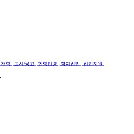
제개혁
고시/공고
현행법령
참여입법
입법지원
.