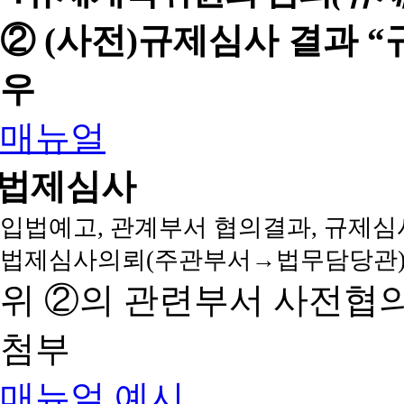
② (사전)규제심사 결과 
우
매뉴얼
법제심사
입법예고, 관계부서 협의결과, 규제심
법제심사의뢰(주관부서→법무담당관)
위 ②의 관련부서 사전협
첨부
매뉴얼
예시