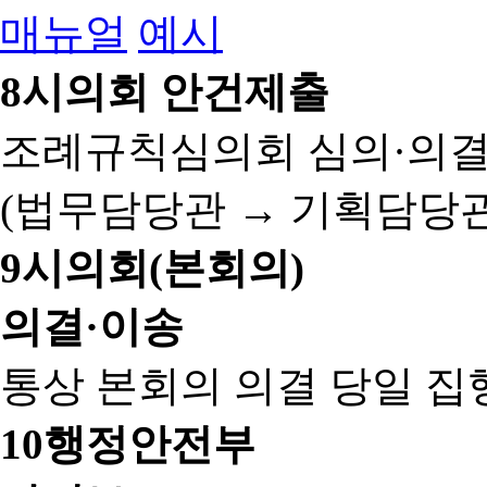
매뉴얼
예시
8
시의회 안건제출
조례규칙심의회 심의·의결
(법무담당관 → 기획담당관
9
시의회(본회의)
의결·이송
통상 본회의 의결 당일 집
10
행정안전부