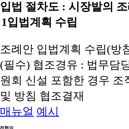
입법 절차도 :
시장발의 
1
입법계획 수립
조례안 입법계획 수립(방침
(필수) 협조경유 : 법무담
원회 신설 포함한 경우 
및 방침 협조결재
매뉴얼
예시
전협의