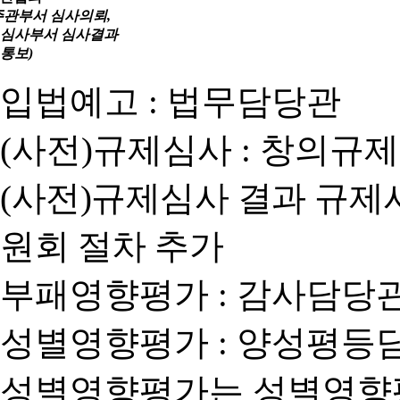
주관부서 심사의뢰,
심사부서 심사결과
통보)
입법예고 : 법무담당관
(사전)규제심사 : 창의규
(사전)규제심사 결과 규제
원회 절차 추가
부패영향평가 : 감사담당
성별영향평가 : 양성평등
성별영향평가는 성별영향