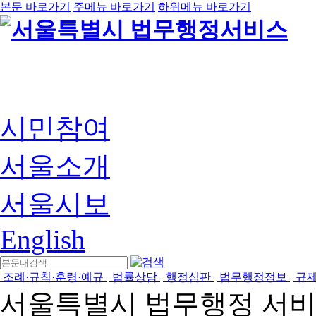
본문 바로가기
주메뉴 바로가기
하위메뉴 바로가기
시민참여
서울소개
서울시보
English
조례·규칙·훈령·예규
법률상담
행정심판
법무행정정보
규
서울특별시 법무행정 서