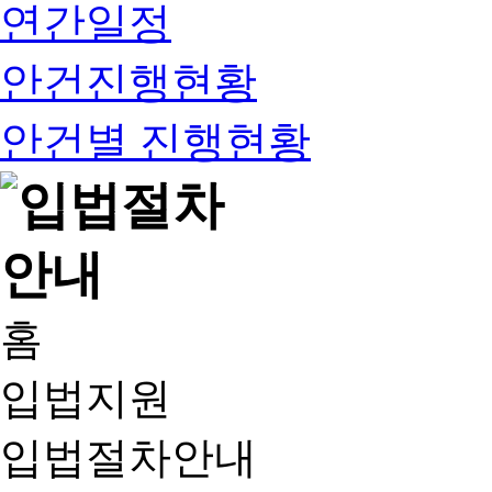
연간일정
안건진행현황
안건별 진행현황
홈
입법지원
입법절차안내