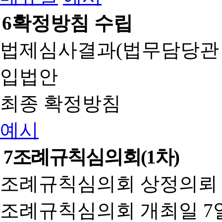
6
확정방침 수립
법제심사결과(법무담당관
입법안
최종 확정방침
예시
7
조례규칙심의회(1차)
조례규칙심의회 상정의뢰 
조례규칙심의회 개최일 7