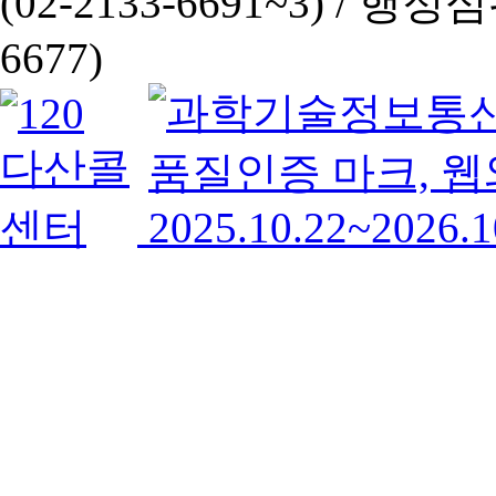
(02-2133-6691~3) /
행정심판 
6677)