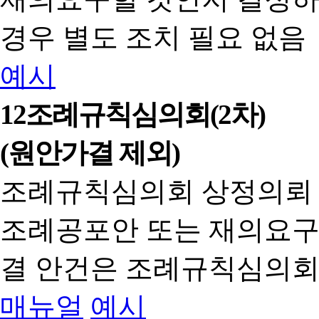
경우 별도 조치 필요 없음
예시
12
조례규칙심의회(2차)
(원안가결 제외)
조례규칙심의회 상정의뢰
조례공포안 또는 재의요구
결 안건은 조례규칙심의회
매뉴얼
예시