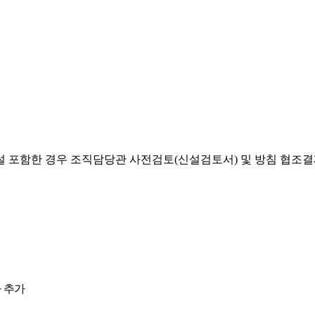
설 포함한 경우 조직담당관 사전검토(신설검토서) 및 방침 협조
 추가