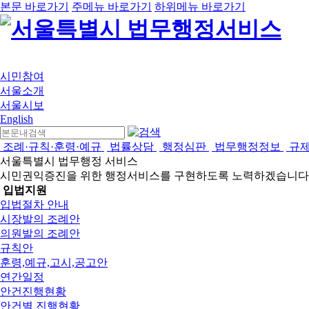
본문 바로가기
주메뉴 바로가기
하위메뉴 바로가기
시민참여
서울소개
서울시보
English
조례·규칙·훈령·예규
법률상담
행정심판
법무행정정보
규
서울특별시 법무행정 서비스
시민권익증진을 위한 행정서비스를 구현하도록 노력하겠습니다
입법지원
입법절차 안내
시장발의 조례안
의원발의 조례안
규칙안
훈령,예규,고시,공고안
연간일정
안건진행현황
안건별 진행현황