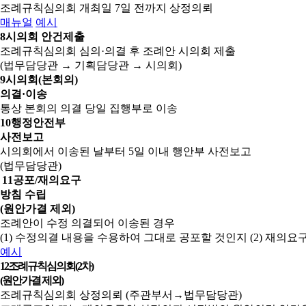
조례규칙심의회 개최일 7일 전까지 상정의뢰
매뉴얼
예시
8
시의회 안건제출
조례규칙심의회 심의·의결 후 조례안 시의회 제출
(법무담당관 → 기획담당관 → 시의회)
9
시의회(본회의)
의결·이송
통상 본회의 의결 당일 집행부로 이송
10
행정안전부
사전보고
시의회에서 이송된 날부터 5일 이내 행안부 사전보고
(법무담당관)
11
공포/재의요구
방침 수립
(원안가결 제외)
조례안이 수정 의결되어 이송된 경우
(1) 수정의결 내용을 수용하여 그대로 공포할 것인지
(2) 재의
예시
12
조례규칙심의회(2차)
(원안가결 제외)
조례규칙심의회 상정의뢰 (주관부서→법무담당관)