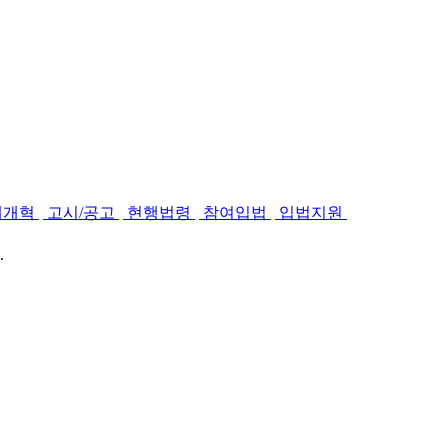
제개혁
고시/공고
현행법령
참여입법
입법지원
.