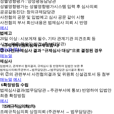
성별영향평가 : 양성평등담당관
성별영향평가는 성별영향평가시스템 입력 후 심사의뢰
공공갈등진단: 창의규제담당관
사전협의 공문 및 입법예고 심사 공문 같이 시행
사전협의 부서 회신내용은 법제심사 의뢰 시 반영
예시
법예고
20일 이상 : 시보게재 필수, 기타 관계기관 의견조회 등
시보 : 매주 목요일 발간 (홍보담당관)
4
규제개혁위원회 심의
(규제 포함 시)
매뉴얼
예시
② (사전)규제심사 결과 “규제심사 대상”으로 결정된 경우
매뉴얼
제심사
입법예고, 관계부서 협의결과, 규제심사 등 반영하여 입법안 보완 후
법제심사의뢰(주관부서→법무담당관)→(법무담당관 심사결과 통보)
위 ②의 관련부서 사전협의결과 및 위원회 신설검토서 등 첨부
매뉴얼
예시
6
확정방침 수립
법제심사결과(법무담당관→주관부서에 통보) 반영하여 입법안
최종 확정방침
예시
7
조례규칙심의회(1차)
조례규칙심의회 상정의뢰 (주관부서 → 법무담당관)