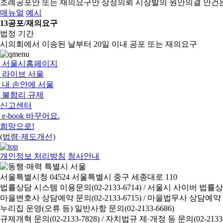
조례공포안 또는 재의요구안 상정의뢰
시장발의 원안의결 안건
매뉴얼
예시
13
공포/재의요구
법정 기간
시의회에서 이송된 날부터 20일 이내 공포 또는 재의요구
서울시홈페이지
라이브 서울
내 손안에 서울
불합리 규제
신고센터
e-book 바꾸어요.
희망으로!
(법령·제도개선)
개인정보 처리방침
청사안내
서울특별시청 04524 서울특별시 중구 세종대로 110
법률상담 시스템 이용문의(02-2133-6714) /
서울시 사이버 법률상담 신
마을변호사 상담예약 문의(02-2133-6715) /
마을법무사 상담예약 문의(
누리집 운영(오류 등) 일반사항 문의(02-2133-6686)
규제개혁 문의(02-2133-7828) /
자치법규 제·개정 등 문의(02-2133-6