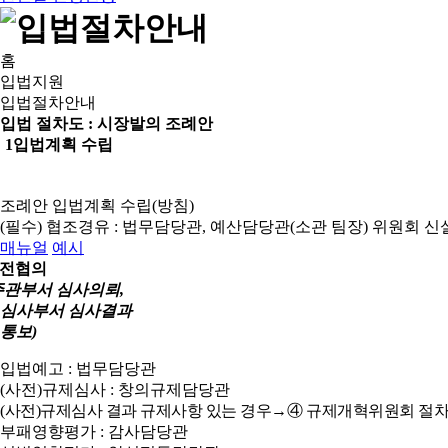
홈
입법지원
입법절차안내
입법 절차도 :
시장발의 조례안
1
입법계획 수립
조례안 입법계획 수립(방침)
(필수) 협조경유 : 법무담당관, 예산담당관(소관 팀장)
위원회 신
매뉴얼
예시
전협의
주관부서 심사의뢰,
심사부서 심사결과
통보)
입법예고 : 법무담당관
(사전)규제심사 : 창의규제담당관
(사전)규제심사 결과 규제사항 있는 경우→④ 규제개혁위원회 절차
부패영향평가 : 감사담당관