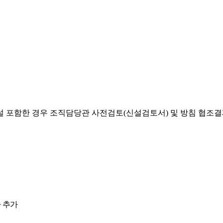
설 포함한 경우 조직담당관 사전검토(신설검토서) 및 방침 협조
 추가