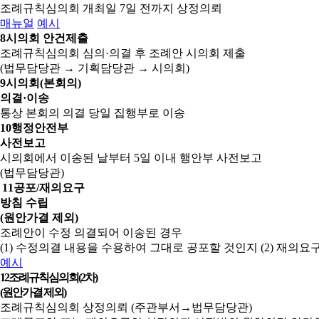
조례규칙심의회 개최일 7일 전까지 상정의뢰
매뉴얼
예시
8
시의회 안건제출
조례규칙심의회 심의·의결 후 조례안 시의회 제출
(법무담당관 → 기획담당관 → 시의회)
9
시의회(본회의)
의결·이송
통상 본회의 의결 당일 집행부로 이송
10
행정안전부
사전보고
시의회에서 이송된 날부터 5일 이내 행안부 사전보고
(법무담당관)
11
공포/재의요구
방침 수립
(원안가결 제외)
조례안이 수정 의결되어 이송된 경우
(1) 수정의결 내용을 수용하여 그대로 공포할 것인지
(2) 재의
예시
12
조례규칙심의회(2차)
(원안가결 제외)
조례규칙심의회 상정의뢰 (주관부서→법무담당관)