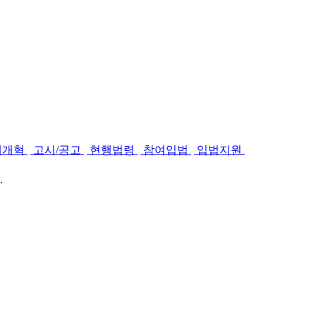
제개혁
고시/공고
현행법령
참여입법
입법지원
.