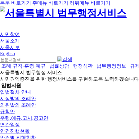
본문 바로가기
주메뉴 바로가기
하위메뉴 바로가기
시민참여
서울소개
서울시보
English
조례·규칙·훈령·예규
법률상담
행정심판
법무행정정보
규
서울특별시 법무행정 서비스
시민권익증진을 위한 행정서비스를 구현하도록 노력하겠습니다
입법지원
입법절차 안내
시장발의 조례안
의원발의 조례안
규칙안
훈령,예규,고시,공고안
연간일정
안건진행현황
안건별 진행현황