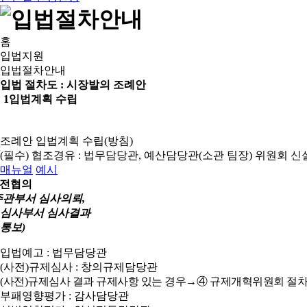
홈
입법지원
입법절차안내
입법 절차도 :
시장발의 조례안
1
입법계획 수립
조례안 입법계획 수립(방침)
(필수) 협조경유 : 법무담당관, 예산담당관(소관 팀장)
위원회 신
매뉴얼
예시
전협의
주관부서 심사의뢰,
심사부서 심사결과
통보)
입법예고 : 법무담당관
(사전)규제심사 : 창의규제담당관
(사전)규제심사 결과 규제사항 있는 경우→④ 규제개혁위원회 절차
부패영향평가 : 감사담당관