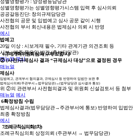
성별영향평가 : 양성평등담당관
성별영향평가는 성별영향평가시스템 입력 후 심사의뢰
공공갈등진단: 창의규제담당관
사전협의 공문 및 입법예고 심사 공문 같이 시행
사전협의 부서 회신내용은 법제심사 의뢰 시 반영
예시
법예고
20일 이상 : 시보게재 필수, 기타 관계기관 의견조회 등
시보 : 매주 목요일 발간 (홍보담당관)
4
규제개혁위원회 심의
(규제 포함 시)
매뉴얼
예시
② (사전)규제심사 결과 “규제심사 대상”으로 결정된 경우
매뉴얼
제심사
입법예고, 관계부서 협의결과, 규제심사 등 반영하여 입법안 보완 후
법제심사의뢰(주관부서→법무담당관)→(법무담당관 심사결과 통보)
위 ②의 관련부서 사전협의결과 및 위원회 신설검토서 등 첨부
매뉴얼
예시
6
확정방침 수립
법제심사결과(법무담당관→주관부서에 통보) 반영하여 입법안
최종 확정방침
예시
7
조례규칙심의회(1차)
조례규칙심의회 상정의뢰 (주관부서 → 법무담당관)