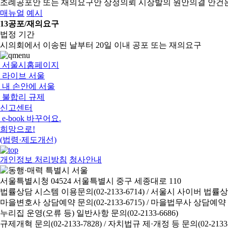
조례공포안 또는 재의요구안 상정의뢰
시장발의 원안의결 안건
매뉴얼
예시
13
공포/재의요구
법정 기간
시의회에서 이송된 날부터 20일 이내 공포 또는 재의요구
서울시홈페이지
라이브 서울
내 손안에 서울
불합리 규제
신고센터
e-book 바꾸어요.
희망으로!
(법령·제도개선)
개인정보 처리방침
청사안내
서울특별시청 04524 서울특별시 중구 세종대로 110
법률상담 시스템 이용문의(02-2133-6714) /
서울시 사이버 법률상담 신
마을변호사 상담예약 문의(02-2133-6715) /
마을법무사 상담예약 문의(
누리집 운영(오류 등) 일반사항 문의(02-2133-6686)
규제개혁 문의(02-2133-7828) /
자치법규 제·개정 등 문의(02-2133-6