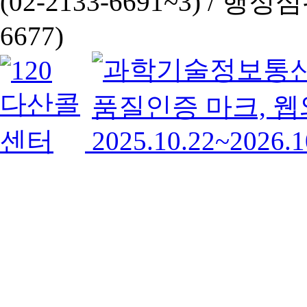
(02-2133-6691~3) /
행정심판 
6677)