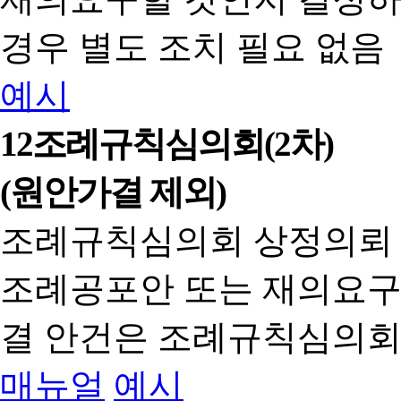
경우 별도 조치 필요 없음
예시
12
조례규칙심의회(2차)
(원안가결 제외)
조례규칙심의회 상정의뢰
조례공포안 또는 재의요구
결 안건은 조례규칙심의회
매뉴얼
예시