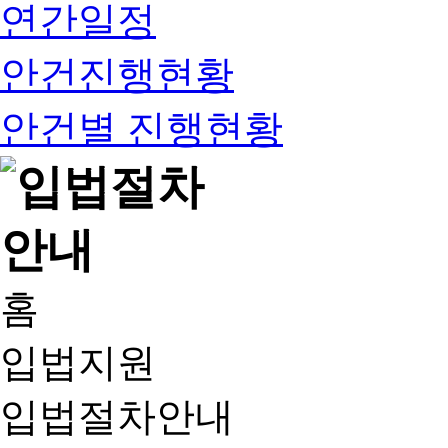
연간일정
안건진행현황
안건별 진행현황
홈
입법지원
입법절차안내