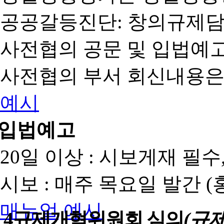
공공갈등진단: 창의규제
사전협의 공문 및 입법예고
사전협의 부서 회신내용은
예시
입법예고
20일 이상 : 시보게재 필
시보 : 매주 목요일 발간 
매뉴얼
예시
4
규제개혁위원회 심의
(규제