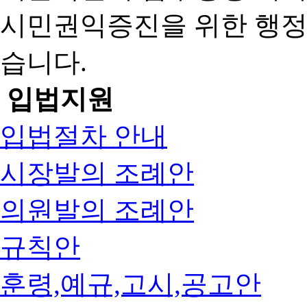
시민권익증진을 위한 행
습니다.
입법지원
입법절차 안내
시장발의 조례안
의원발의 조례안
규칙안
훈령,예규,고시,공고안