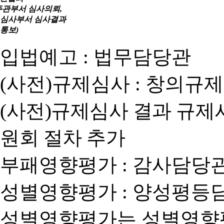
주관부서 심사의뢰,
심사부서 심사결과
통보)
입법예고 : 법무담당관
(사전)규제심사 : 창의규
(사전)규제심사 결과 규제
원회 절차 추가
부패영향평가 : 감사담당
성별영향평가 : 양성평등
성별영향평가는 성별영향