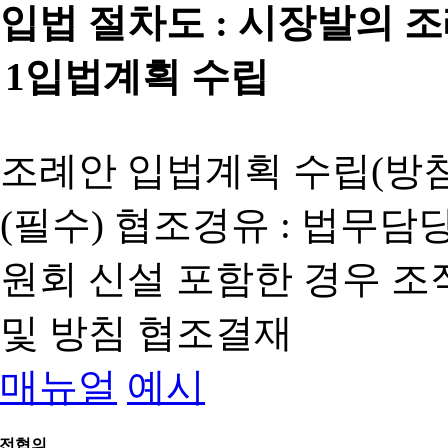
입법 절차도 :
시장발의 
1
입법계획 수립
조례안 입법계획 수립(방침
(필수) 협조경유 : 법무담
원회 신설 포함한 경우 
및 방침 협조결재
매뉴얼
예시
전협의