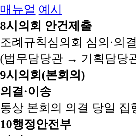
매뉴얼
예시
8
시의회 안건제출
조례규칙심의회 심의·의결
(법무담당관 → 기획담당관
9
시의회(본회의)
의결·이송
통상 본회의 의결 당일 집
10
행정안전부