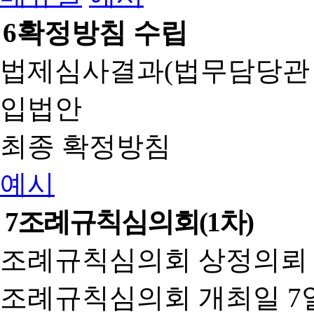
6
확정방침 수립
법제심사결과(법무담당관
입법안
최종 확정방침
예시
7
조례규칙심의회(1차)
조례규칙심의회 상정의뢰 
조례규칙심의회 개최일 7