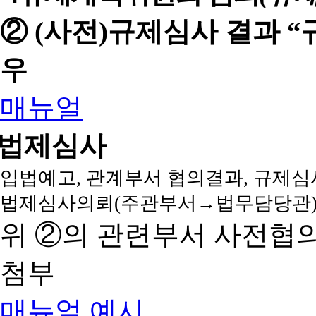
② (사전)규제심사 결과 
우
매뉴얼
법제심사
입법예고, 관계부서 협의결과, 규제심
법제심사의뢰(주관부서→법무담당관)
위 ②의 관련부서 사전협
첨부
매뉴얼
예시