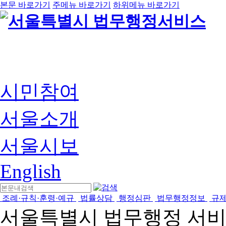
본문 바로가기
주메뉴 바로가기
하위메뉴 바로가기
시민참여
서울소개
서울시보
English
조례·규칙·훈령·예규
법률상담
행정심판
법무행정정보
규
서울특별시 법무행정 서