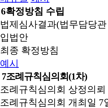
6
확정방침 수립
법제심사결과(법무담당관
입법안
최종 확정방침
예시
7
조례규칙심의회(1차)
조례규칙심의회 상정의뢰 
조례규칙심의회 개최일 7