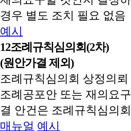
경우 별도 조치 필요 없음
예시
12
조례규칙심의회(2차)
(원안가결 제외)
조례규칙심의회 상정의뢰
조례공포안 또는 재의요구
결 안건은 조례규칙심의회
매뉴얼
예시