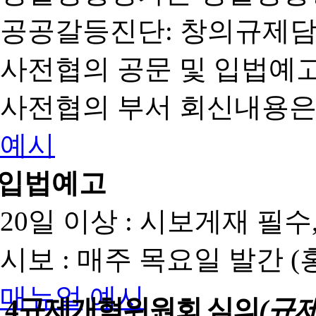
공공갈등진단: 창의규제
사전협의 공문 및 입법예고
사전협의 부서 회신내용은
예시
입법예고
20일 이상 : 시보게재 필
시보 : 매주 목요일 발간 
매뉴얼
예시
4
규제개혁위원회 심의
(규제