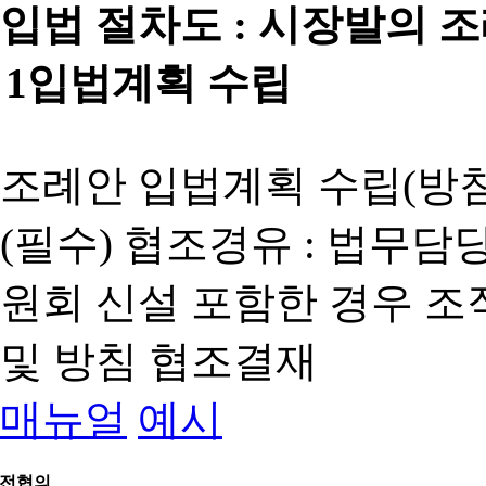
입법 절차도 :
시장발의 
1
입법계획 수립
조례안 입법계획 수립(방침
(필수) 협조경유 : 법무담
원회 신설 포함한 경우 
및 방침 협조결재
매뉴얼
예시
전협의