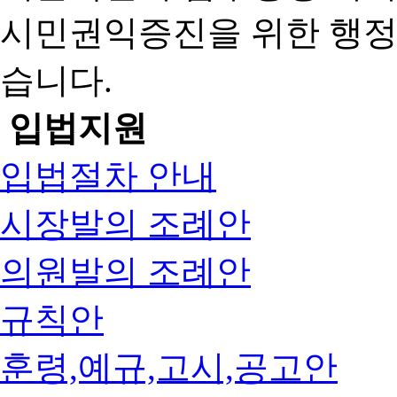
시민권익증진을 위한 행
습니다.
입법지원
입법절차 안내
시장발의 조례안
의원발의 조례안
규칙안
훈령,예규,고시,공고안