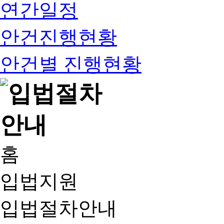
연간일정
안건진행현황
안건별 진행현황
홈
입법지원
입법절차안내