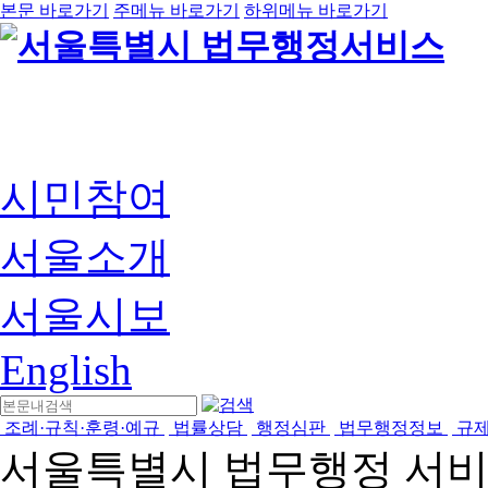
본문 바로가기
주메뉴 바로가기
하위메뉴 바로가기
시민참여
서울소개
서울시보
English
조례·규칙·훈령·예규
법률상담
행정심판
법무행정정보
규
서울특별시 법무행정 서