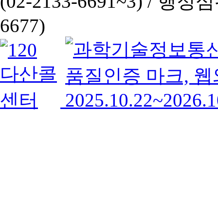
(02-2133-6691~3) /
행정심판 
6677)