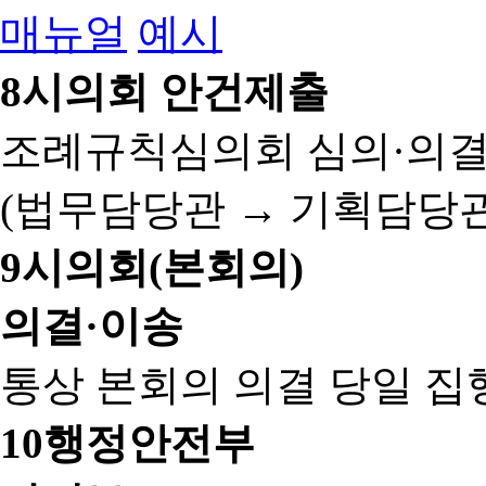
매뉴얼
예시
8
시의회 안건제출
조례규칙심의회 심의·의결
(법무담당관 → 기획담당관
9
시의회(본회의)
의결·이송
통상 본회의 의결 당일 집
10
행정안전부