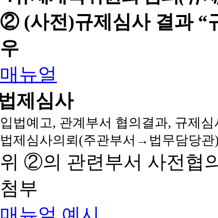
② (사전)규제심사 결과 
우
매뉴얼
법제심사
입법예고, 관계부서 협의결과, 규제심
법제심사의뢰(주관부서→법무담당관)
위 ②의 관련부서 사전협
첨부
매뉴얼
예시