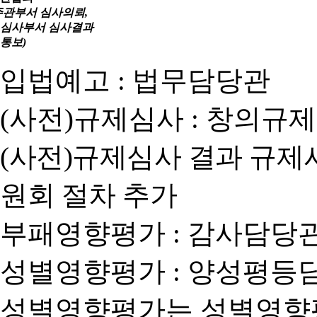
주관부서 심사의뢰,
심사부서 심사결과
통보)
입법예고 : 법무담당관
(사전)규제심사 : 창의규
(사전)규제심사 결과 규제
원회 절차 추가
부패영향평가 : 감사담당
성별영향평가 : 양성평등
성별영향평가는 성별영향