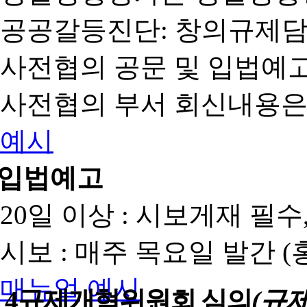
공공갈등진단: 창의규제
사전협의 공문 및 입법예고
사전협의 부서 회신내용은
예시
입법예고
20일 이상 : 시보게재 필
시보 : 매주 목요일 발간 
매뉴얼
예시
4
규제개혁위원회 심의
(규제