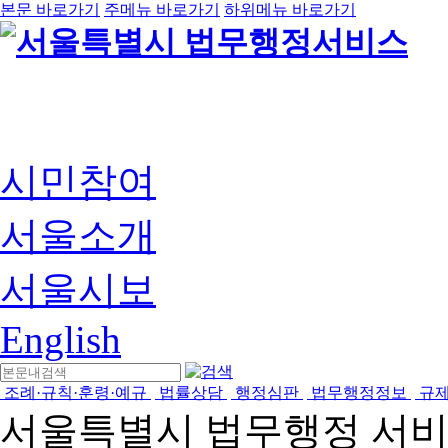
본문 바로가기
주메뉴 바로가기
하위메뉴 바로가기
시민참여
서울소개
서울시보
English
조례·규칙·훈령·예규
법률상담
행정심판
법무행정정보
규
서울특별시 법무행정 서