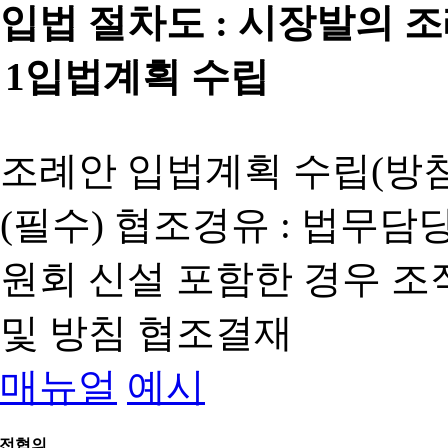
입법 절차도 :
시장발의 
1
입법계획 수립
조례안 입법계획 수립(방침
(필수) 협조경유 : 법무담
원회 신설 포함한 경우 
및 방침 협조결재
매뉴얼
예시
전협의