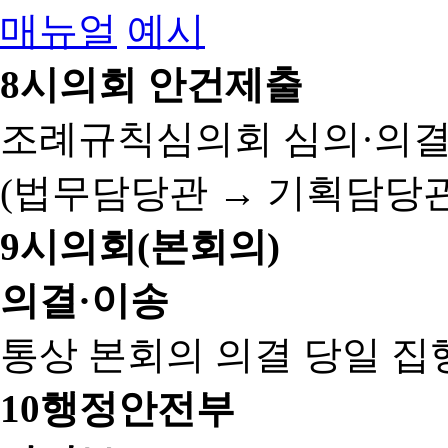
매뉴얼
예시
8
시의회 안건제출
조례규칙심의회 심의·의결
(법무담당관 → 기획담당관
9
시의회(본회의)
의결·이송
통상 본회의 의결 당일 집
10
행정안전부