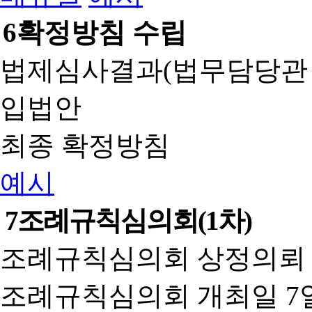
6
확정방침 수립
법제심사결과(법무담당관
입법안
최종 확정방침
예시
7
조례규칙심의회(1차)
조례규칙심의회 상정의뢰 
조례규칙심의회 개최일 7