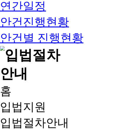
연간일정
안건진행현황
안건별 진행현황
홈
입법지원
입법절차안내