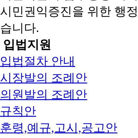
시민권익증진을 위한 행
습니다.
입법지원
입법절차 안내
시장발의 조례안
의원발의 조례안
규칙안
훈령,예규,고시,공고안