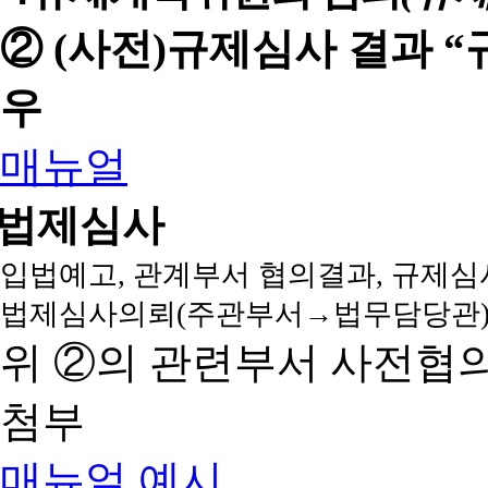
② (사전)규제심사 결과 
우
매뉴얼
법제심사
입법예고, 관계부서 협의결과, 규제심
법제심사의뢰(주관부서→법무담당관)
위 ②의 관련부서 사전협
첨부
매뉴얼
예시