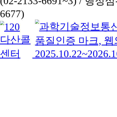
(02-2133-6691~3) /
행정심판 
6677)