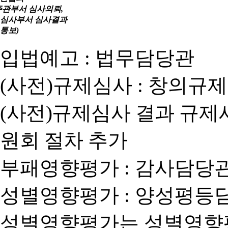
주관부서 심사의뢰,
심사부서 심사결과
통보)
입법예고 : 법무담당관
(사전)규제심사 : 창의규
(사전)규제심사 결과 규제
원회 절차 추가
부패영향평가 : 감사담당
성별영향평가 : 양성평등
성별영향평가는 성별영향