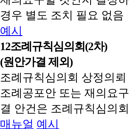
경우 별도 조치 필요 없음
예시
12
조례규칙심의회(2차)
(원안가결 제외)
조례규칙심의회 상정의뢰
조례공포안 또는 재의요구
결 안건은 조례규칙심의회
매뉴얼
예시