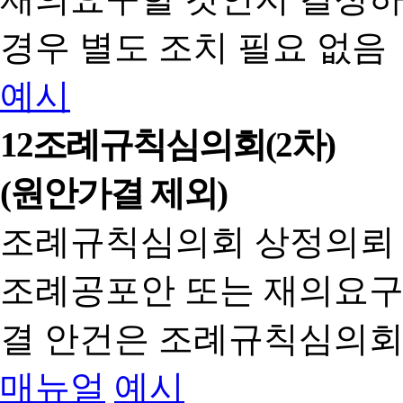
경우 별도 조치 필요 없음
예시
12
조례규칙심의회(2차)
(원안가결 제외)
조례규칙심의회 상정의뢰
조례공포안 또는 재의요구
결 안건은 조례규칙심의회
매뉴얼
예시