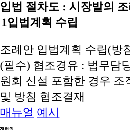
입법 절차도 :
시장발의 
1
입법계획 수립
조례안 입법계획 수립(방침
(필수) 협조경유 : 법무담
원회 신설 포함한 경우 
및 방침 협조결재
매뉴얼
예시
전협의