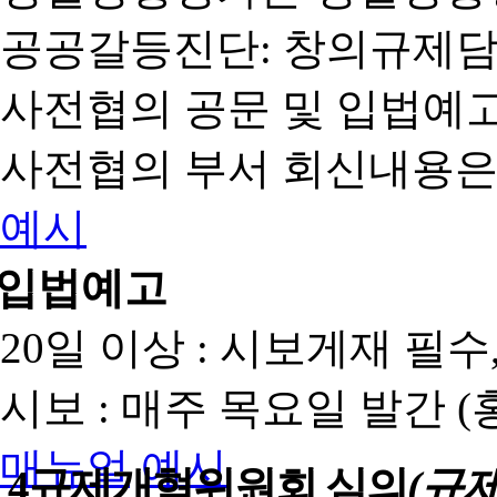
공공갈등진단: 창의규제
사전협의 공문 및 입법예고
사전협의 부서 회신내용은
예시
입법예고
20일 이상 : 시보게재 필
시보 : 매주 목요일 발간 
매뉴얼
예시
4
규제개혁위원회 심의
(규제