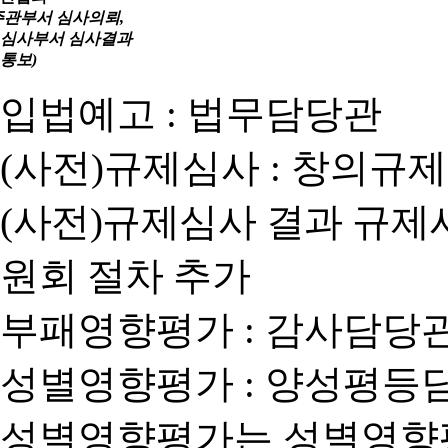
주관부서 심사의뢰,
심사부서 심사결과
통보)
입법예고 : 법무담당관
(사전)규제심사 : 창의규
(사전)규제심사 결과 규제
원회 절차 추가
부패영향평가 : 감사담당
성별영향평가 : 양성평등
성별영향평가는 성별영향