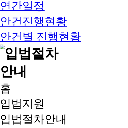
연간일정
안건진행현황
안건별 진행현황
홈
입법지원
입법절차안내