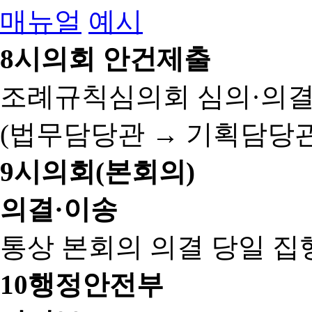
매뉴얼
예시
8
시의회 안건제출
조례규칙심의회 심의·의결
(법무담당관 → 기획담당관
9
시의회(본회의)
의결·이송
통상 본회의 의결 당일 집
10
행정안전부