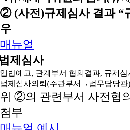
② (사전)규제심사 결과 
우
매뉴얼
법제심사
입법예고, 관계부서 협의결과, 규제심
법제심사의뢰(주관부서→법무담당관)
위 ②의 관련부서 사전협
첨부
매뉴얼
예시