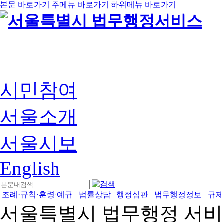
본문 바로가기
주메뉴 바로가기
하위메뉴 바로가기
시민참여
서울소개
서울시보
English
조례·규칙·훈령·예규
법률상담
행정심판
법무행정정보
규
서울특별시 법무행정 서