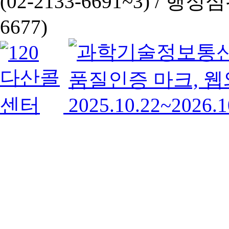
(02-2133-6691~3) /
행정심판 
6677)