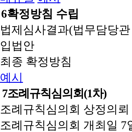
6
확정방침 수립
법제심사결과(법무담당관
입법안
최종 확정방침
예시
7
조례규칙심의회(1차)
조례규칙심의회 상정의뢰 
조례규칙심의회 개최일 7