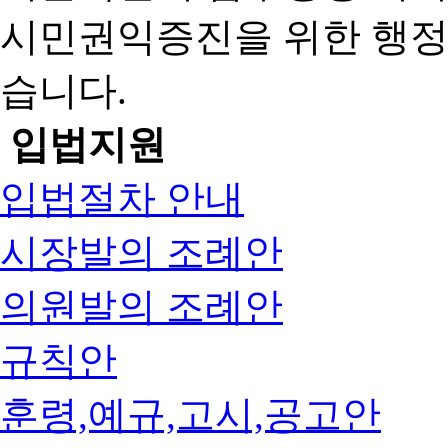
시민권익증진을 위한 행
습니다.
입법지원
입법절차 안내
시장발의 조례안
의원발의 조례안
규칙안
훈령,예규,고시,공고안