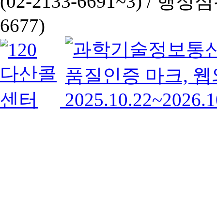
(02-2133-6691~3) /
행정심판 
6677)