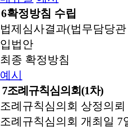
6
확정방침 수립
법제심사결과(법무담당관
입법안
최종 확정방침
예시
7
조례규칙심의회(1차)
조례규칙심의회 상정의뢰 
조례규칙심의회 개최일 7