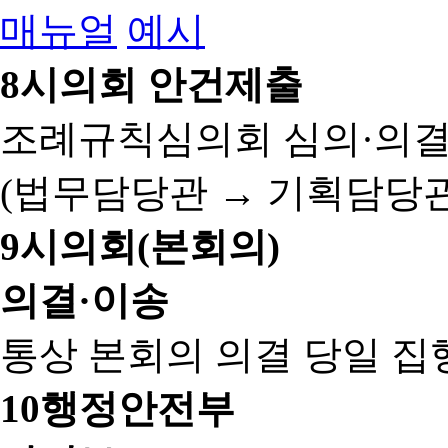
매뉴얼
예시
8
시의회 안건제출
조례규칙심의회 심의·의결
(법무담당관 → 기획담당관
9
시의회(본회의)
의결·이송
통상 본회의 의결 당일 집
10
행정안전부