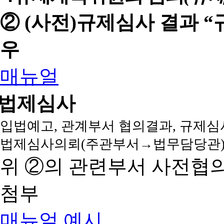
② (사전)규제심사 결과 
우
매뉴얼
법제심사
입법예고, 관계부서 협의결과, 규제심
법제심사의뢰(주관부서→법무담당관)
위 ②의 관련부서 사전협
첨부
매뉴얼
예시