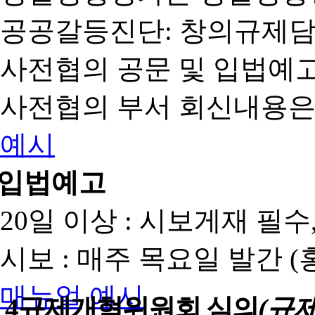
공공갈등진단: 창의규제
사전협의 공문 및 입법예고
사전협의 부서 회신내용은
예시
입법예고
20일 이상 : 시보게재 필
시보 : 매주 목요일 발간 
매뉴얼
예시
4
규제개혁위원회 심의
(규제