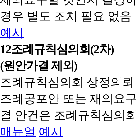
경우 별도 조치 필요 없음
예시
12
조례규칙심의회(2차)
(원안가결 제외)
조례규칙심의회 상정의뢰
조례공포안 또는 재의요구
결 안건은 조례규칙심의회
매뉴얼
예시