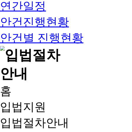
연간일정
안건진행현황
안건별 진행현황
홈
입법지원
입법절차안내