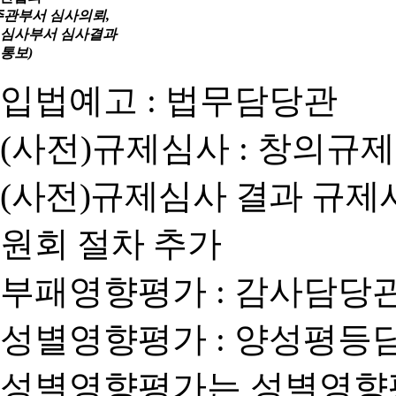
주관부서 심사의뢰,
심사부서 심사결과
통보)
입법예고 : 법무담당관
(사전)규제심사 : 창의규
(사전)규제심사 결과 규제
원회 절차 추가
부패영향평가 : 감사담당
성별영향평가 : 양성평등
성별영향평가는 성별영향