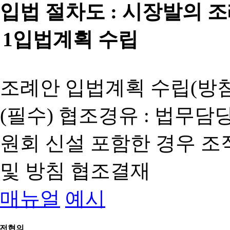
입법 절차도 :
시장발의 
1
입법계획 수립
조례안 입법계획 수립(방침
(필수) 협조경유 : 법무담
원회 신설 포함한 경우 
및 방침 협조결재
매뉴얼
예시
전협의