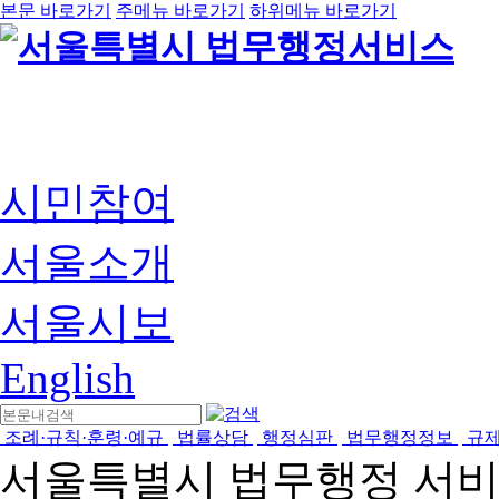
본문 바로가기
주메뉴 바로가기
하위메뉴 바로가기
시민참여
서울소개
서울시보
English
조례·규칙·훈령·예규
법률상담
행정심판
법무행정정보
규
서울특별시 법무행정 서