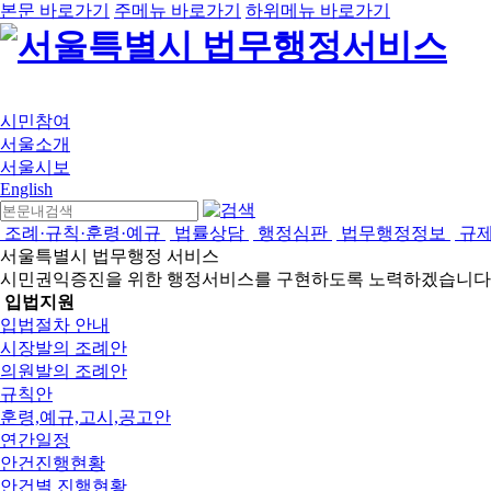
본문 바로가기
주메뉴 바로가기
하위메뉴 바로가기
시민참여
서울소개
서울시보
English
조례·규칙·훈령·예규
법률상담
행정심판
법무행정정보
규
서울특별시 법무행정 서비스
시민권익증진을 위한 행정서비스를 구현하도록 노력하겠습니다
입법지원
입법절차 안내
시장발의 조례안
의원발의 조례안
규칙안
훈령,예규,고시,공고안
연간일정
안건진행현황
안건별 진행현황