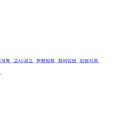
제개혁
고시/공고
현행법령
참여입법
입법지원
.