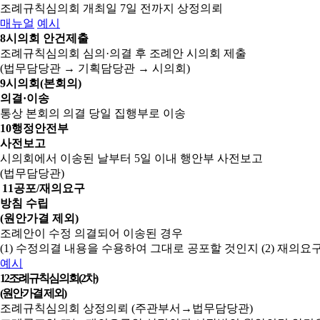
조례규칙심의회 개최일 7일 전까지 상정의뢰
매뉴얼
예시
8
시의회 안건제출
조례규칙심의회 심의·의결 후 조례안 시의회 제출
(법무담당관 → 기획담당관 → 시의회)
9
시의회(본회의)
의결·이송
통상 본회의 의결 당일 집행부로 이송
10
행정안전부
사전보고
시의회에서 이송된 날부터 5일 이내 행안부 사전보고
(법무담당관)
11
공포/재의요구
방침 수립
(원안가결 제외)
조례안이 수정 의결되어 이송된 경우
(1) 수정의결 내용을 수용하여 그대로 공포할 것인지
(2) 재의
예시
12
조례규칙심의회(2차)
(원안가결 제외)
조례규칙심의회 상정의뢰 (주관부서→법무담당관)