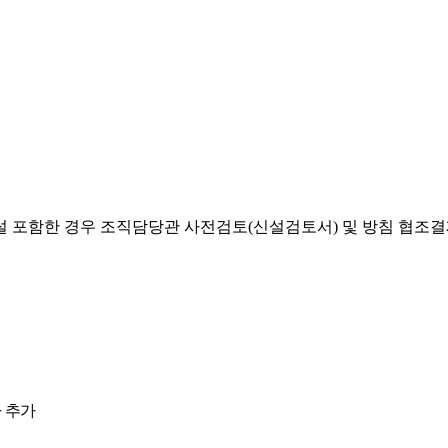
설 포함한 경우 조직담당관 사전검토(신설검토서) 및 방침 협조
 추가