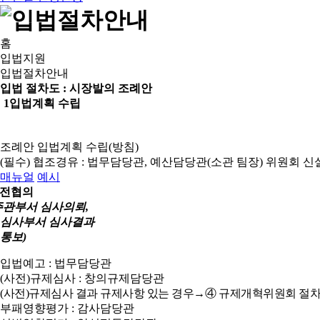
홈
입법지원
입법절차안내
입법 절차도 :
시장발의 조례안
1
입법계획 수립
조례안 입법계획 수립(방침)
(필수) 협조경유 : 법무담당관, 예산담당관(소관 팀장)
위원회 신
매뉴얼
예시
전협의
주관부서 심사의뢰,
심사부서 심사결과
통보)
입법예고 : 법무담당관
(사전)규제심사 : 창의규제담당관
(사전)규제심사 결과 규제사항 있는 경우→④ 규제개혁위원회 절차
부패영향평가 : 감사담당관