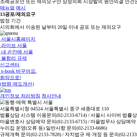
조례공포안 또는 재의요구안 상정의뢰
시장발의 원안의결 안건
매뉴얼
예시
13
공포/재의요구
법정 기간
시의회에서 이송된 날부터 20일 이내 공포 또는 재의요구
서울시홈페이지
라이브 서울
내 손안에 서울
불합리 규제
신고센터
e-book 바꾸어요.
희망으로!
(법령·제도개선)
개인정보 처리방침
청사안내
서울특별시청 04524 서울특별시 중구 세종대로 110
법률상담 시스템 이용문의(02-2133-6714) /
서울시 사이버 법률상담 신
마을변호사 상담예약 문의(02-2133-6715) /
마을법무사 상담예약 문의(
누리집 운영(오류 등) 일반사항 문의(02-2133-6686)
규제개혁 문의(02-2133-7828) /
자치법규 제·개정 등 문의(02-2133-6