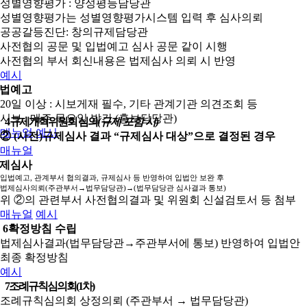
성별영향평가 : 양성평등담당관
성별영향평가는 성별영향평가시스템 입력 후 심사의뢰
공공갈등진단: 창의규제담당관
사전협의 공문 및 입법예고 심사 공문 같이 시행
사전협의 부서 회신내용은 법제심사 의뢰 시 반영
예시
법예고
20일 이상 : 시보게재 필수, 기타 관계기관 의견조회 등
시보 : 매주 목요일 발간 (홍보담당관)
4
규제개혁위원회 심의
(규제 포함 시)
매뉴얼
예시
② (사전)규제심사 결과 “규제심사 대상”으로 결정된 경우
매뉴얼
제심사
입법예고, 관계부서 협의결과, 규제심사 등 반영하여 입법안 보완 후
법제심사의뢰(주관부서→법무담당관)→(법무담당관 심사결과 통보)
위 ②의 관련부서 사전협의결과 및 위원회 신설검토서 등 첨부
매뉴얼
예시
6
확정방침 수립
법제심사결과(법무담당관→주관부서에 통보) 반영하여 입법안
최종 확정방침
예시
7
조례규칙심의회(1차)
조례규칙심의회 상정의뢰 (주관부서 → 법무담당관)