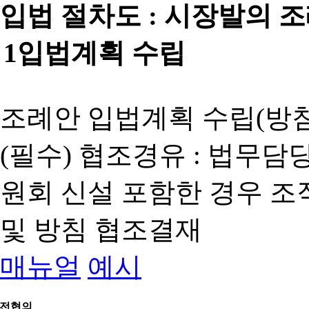
입법 절차도 :
시장발의 
1
입법계획 수립
조례안 입법계획 수립(방침
(필수) 협조경유 : 법무담
원회 신설 포함한 경우 
및 방침 협조결재
매뉴얼
예시
전협의