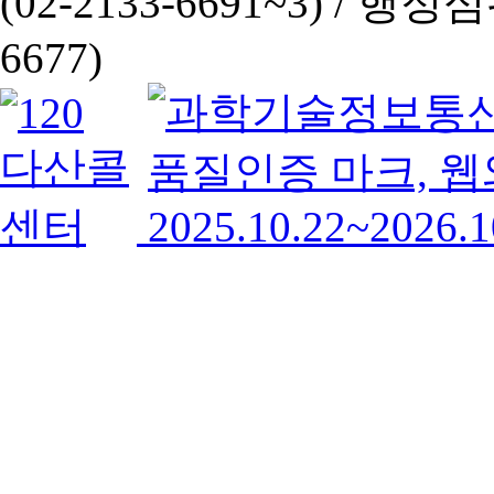
(02-2133-6691~3) /
행정심판 
6677)