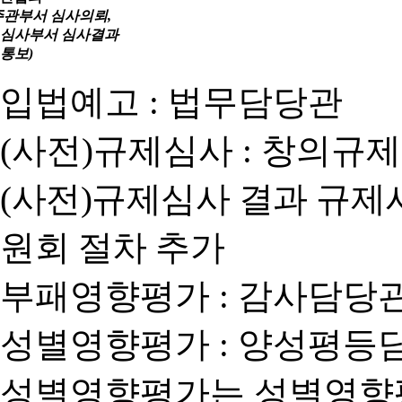
주관부서 심사의뢰,
심사부서 심사결과
통보)
입법예고 : 법무담당관
(사전)규제심사 : 창의규
(사전)규제심사 결과 규제
원회 절차 추가
부패영향평가 : 감사담당
성별영향평가 : 양성평등
성별영향평가는 성별영향