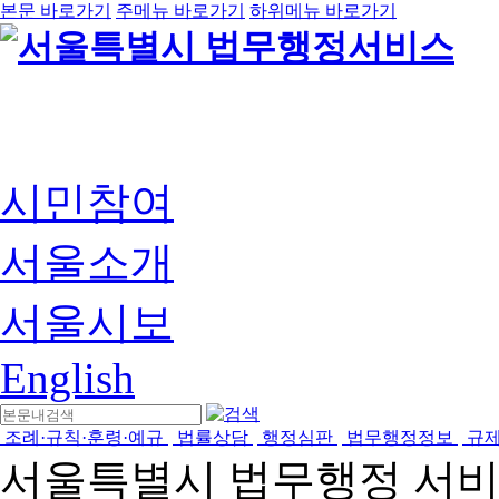
본문 바로가기
주메뉴 바로가기
하위메뉴 바로가기
시민참여
서울소개
서울시보
English
조례·규칙·훈령·예규
법률상담
행정심판
법무행정정보
규
서울특별시 법무행정 서