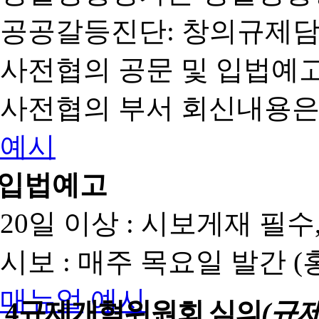
공공갈등진단: 창의규제
사전협의 공문 및 입법예고
사전협의 부서 회신내용은
예시
입법예고
20일 이상 : 시보게재 필
시보 : 매주 목요일 발간 
매뉴얼
예시
4
규제개혁위원회 심의
(규제