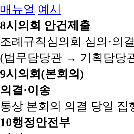
매뉴얼
예시
8
시의회 안건제출
조례규칙심의회 심의·의결
(법무담당관 → 기획담당관
9
시의회(본회의)
의결·이송
통상 본회의 의결 당일 집
10
행정안전부