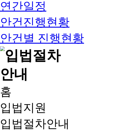
연간일정
안건진행현황
안건별 진행현황
홈
입법지원
입법절차안내