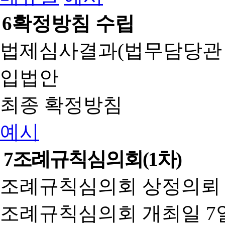
6
확정방침 수립
법제심사결과(법무담당관
입법안
최종 확정방침
예시
7
조례규칙심의회(1차)
조례규칙심의회 상정의뢰 
조례규칙심의회 개최일 7