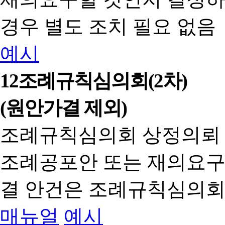
경우 별도 조치 필요 없음
예시
12
조례규칙심의회(2차)
(원안가결 제외)
조례규칙심의회 상정의뢰
조례공포안 또는 재의요구
결 안건은 조례규칙심의회
매뉴얼
예시