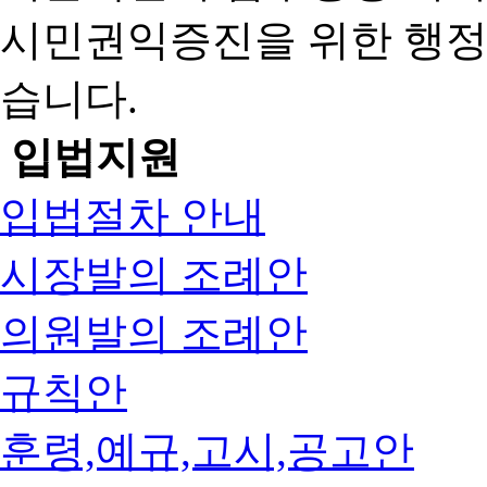
시민권익증진을 위한 행
습니다.
입법지원
입법절차 안내
시장발의 조례안
의원발의 조례안
규칙안
훈령,예규,고시,공고안