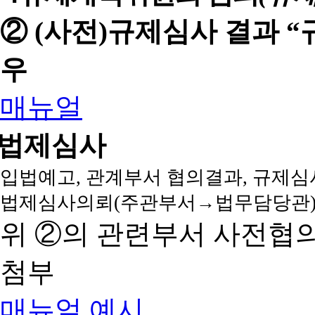
② (사전)규제심사 결과 
우
매뉴얼
법제심사
입법예고, 관계부서 협의결과, 규제심
법제심사의뢰(주관부서→법무담당관)
위 ②의 관련부서 사전협
첨부
매뉴얼
예시