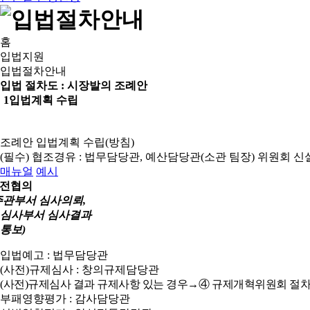
홈
입법지원
입법절차안내
입법 절차도 :
시장발의 조례안
1
입법계획 수립
조례안 입법계획 수립(방침)
(필수) 협조경유 : 법무담당관, 예산담당관(소관 팀장)
위원회 신
매뉴얼
예시
전협의
주관부서 심사의뢰,
심사부서 심사결과
통보)
입법예고 : 법무담당관
(사전)규제심사 : 창의규제담당관
(사전)규제심사 결과 규제사항 있는 경우→④ 규제개혁위원회 절차
부패영향평가 : 감사담당관