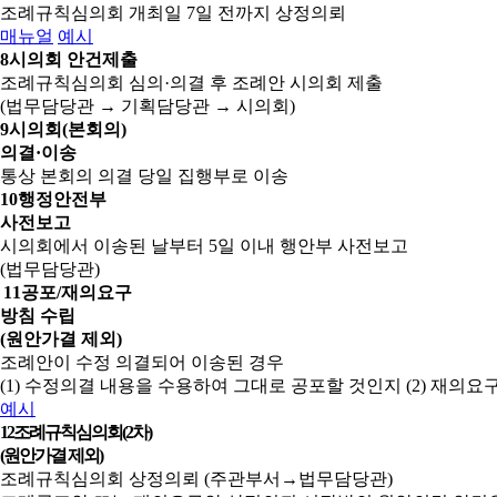
조례규칙심의회 개최일 7일 전까지 상정의뢰
매뉴얼
예시
8
시의회 안건제출
조례규칙심의회 심의·의결 후 조례안 시의회 제출
(법무담당관 → 기획담당관 → 시의회)
9
시의회(본회의)
의결·이송
통상 본회의 의결 당일 집행부로 이송
10
행정안전부
사전보고
시의회에서 이송된 날부터 5일 이내 행안부 사전보고
(법무담당관)
11
공포/재의요구
방침 수립
(원안가결 제외)
조례안이 수정 의결되어 이송된 경우
(1) 수정의결 내용을 수용하여 그대로 공포할 것인지
(2) 재의
예시
12
조례규칙심의회(2차)
(원안가결 제외)
조례규칙심의회 상정의뢰 (주관부서→법무담당관)