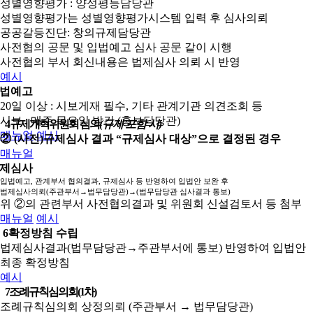
성별영향평가 : 양성평등담당관
성별영향평가는 성별영향평가시스템 입력 후 심사의뢰
공공갈등진단: 창의규제담당관
사전협의 공문 및 입법예고 심사 공문 같이 시행
사전협의 부서 회신내용은 법제심사 의뢰 시 반영
예시
법예고
20일 이상 : 시보게재 필수, 기타 관계기관 의견조회 등
시보 : 매주 목요일 발간 (홍보담당관)
4
규제개혁위원회 심의
(규제 포함 시)
매뉴얼
예시
② (사전)규제심사 결과 “규제심사 대상”으로 결정된 경우
매뉴얼
제심사
입법예고, 관계부서 협의결과, 규제심사 등 반영하여 입법안 보완 후
법제심사의뢰(주관부서→법무담당관)→(법무담당관 심사결과 통보)
위 ②의 관련부서 사전협의결과 및 위원회 신설검토서 등 첨부
매뉴얼
예시
6
확정방침 수립
법제심사결과(법무담당관→주관부서에 통보) 반영하여 입법안
최종 확정방침
예시
7
조례규칙심의회(1차)
조례규칙심의회 상정의뢰 (주관부서 → 법무담당관)