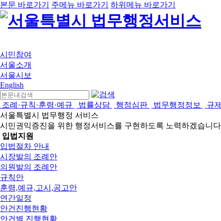
본문 바로가기
주메뉴 바로가기
하위메뉴 바로가기
시민참여
서울소개
서울시보
English
조례·규칙·훈령·예규
법률상담
행정심판
법무행정정보
규
서울특별시 법무행정 서비스
시민권익증진을 위한 행정서비스를 구현하도록 노력하겠습니다
입법지원
입법절차 안내
시장발의 조례안
의원발의 조례안
규칙안
훈령,예규,고시,공고안
연간일정
안건진행현황
안건별 진행현황