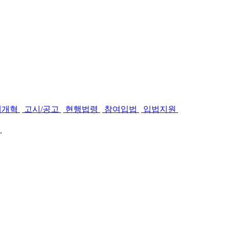
제개혁
고시/공고
현행법령
참여입법
입법지원
.