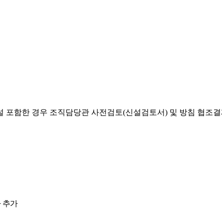
설 포함한 경우 조직담당관 사전검토(신설검토서) 및 방침 협조
 추가