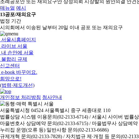
조례공포안 또는 재의요구안 상정의뢰
시장발의 원안의결 안건
매뉴얼
예시
13
공포/재의요구
법정 기간
시의회에서 이송된 날부터 20일 이내 공포 또는 재의요구
서울시홈페이지
라이브 서울
내 손안에 서울
불합리 규제
신고센터
e-book 바꾸어요.
희망으로!
(법령·제도개선)
개인정보 처리방침
청사안내
서울특별시청 04524 서울특별시 중구 세종대로 110
법률상담 시스템 이용문의(02-2133-6714) /
서울시 사이버 법률상담 신
마을변호사 상담예약 문의(02-2133-6715) /
마을법무사 상담예약 문의(
누리집 운영(오류 등) 일반사항 문의(02-2133-6686)
규제개혁 문의(02-2133-7828) /
자치법규 제·개정 등 문의(02-2133-6