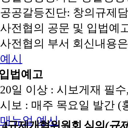
공공갈등진단: 창의규제
사전협의 공문 및 입법예고
사전협의 부서 회신내용은
예시
입법예고
20일 이상 : 시보게재 필
시보 : 매주 목요일 발간 
매뉴얼
예시
4
규제개혁위원회 심의
(규제