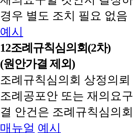
경우 별도 조치 필요 없음
예시
12
조례규칙심의회(2차)
(원안가결 제외)
조례규칙심의회 상정의뢰
조례공포안 또는 재의요구
결 안건은 조례규칙심의회
매뉴얼
예시