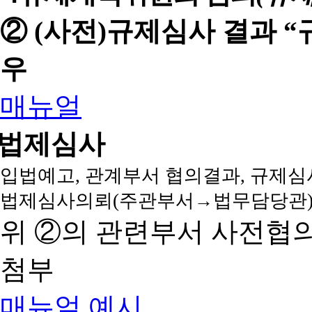
② (사전)규제심사 결과 
우
매뉴얼
법제심사
입법예고, 관계부서 협의결과, 규제심
법제심사의뢰(주관부서→법무담당관)
위 ②의 관련부서 사전협
첨부
매뉴얼
예시