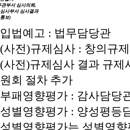
주관부서 심사의뢰,
심사부서 심사결과
통보)
입법예고 : 법무담당관
(사전)규제심사 : 창의규
(사전)규제심사 결과 규제
원회 절차 추가
부패영향평가 : 감사담당
성별영향평가 : 양성평등
성별영향평가는 성별영향