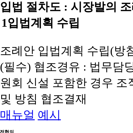
입법 절차도 :
시장발의 
1
입법계획 수립
조례안 입법계획 수립(방침
(필수) 협조경유 : 법무담
원회 신설 포함한 경우 
및 방침 협조결재
매뉴얼
예시
전협의