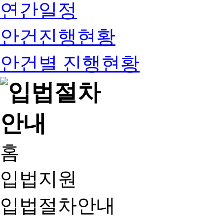
연간일정
안건진행현황
안건별 진행현황
홈
입법지원
입법절차안내