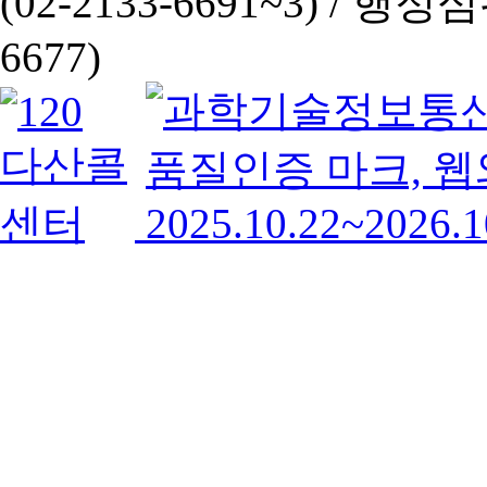
(02-2133-6691~3) /
행정심판 
6677)