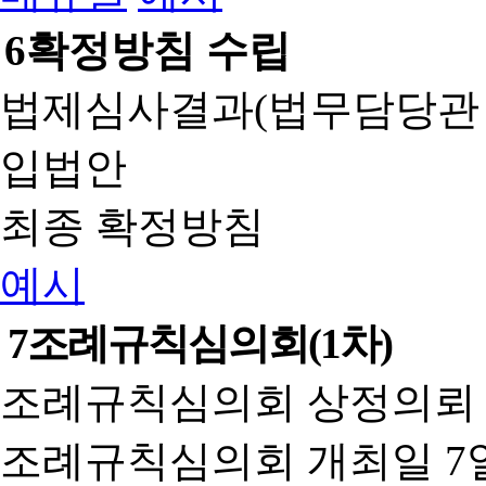
6
확정방침 수립
법제심사결과(법무담당관
입법안
최종 확정방침
예시
7
조례규칙심의회(1차)
조례규칙심의회 상정의뢰 
조례규칙심의회 개최일 7