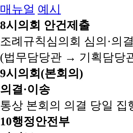
매뉴얼
예시
8
시의회 안건제출
조례규칙심의회 심의·의결
(법무담당관 → 기획담당관
9
시의회(본회의)
의결·이송
통상 본회의 의결 당일 집
10
행정안전부