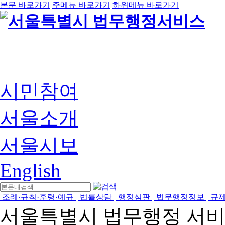
본문 바로가기
주메뉴 바로가기
하위메뉴 바로가기
시민참여
서울소개
서울시보
English
조례·규칙·훈령·예규
법률상담
행정심판
법무행정정보
규
서울특별시 법무행정 서