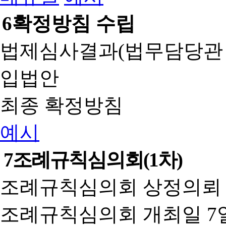
6
확정방침 수립
법제심사결과(법무담당관
입법안
최종 확정방침
예시
7
조례규칙심의회(1차)
조례규칙심의회 상정의뢰 
조례규칙심의회 개최일 7