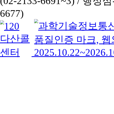
(02-2133-6691~3) /
행정심판 
6677)