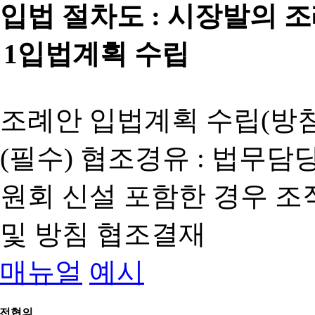
입법 절차도 :
시장발의 
1
입법계획 수립
조례안 입법계획 수립(방침
(필수) 협조경유 : 법무담
원회 신설 포함한 경우 
및 방침 협조결재
매뉴얼
예시
전협의