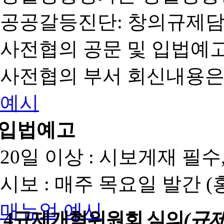
공공갈등진단: 창의규제
사전협의 공문 및 입법예고
사전협의 부서 회신내용은
예시
입법예고
20일 이상 : 시보게재 필
시보 : 매주 목요일 발간 
매뉴얼
예시
4
규제개혁위원회 심의
(규제