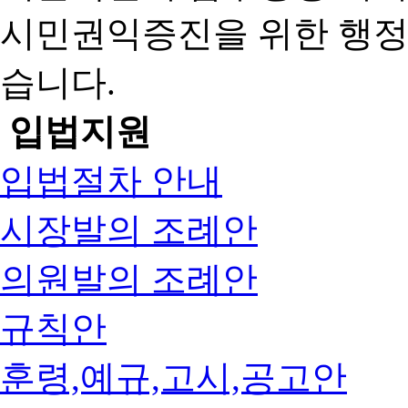
시민권익증진을 위한 행
습니다.
입법지원
입법절차 안내
시장발의 조례안
의원발의 조례안
규칙안
훈령,예규,고시,공고안