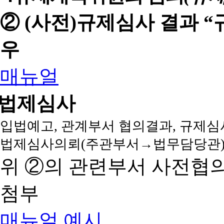
② (사전)규제심사 결과 
우
매뉴얼
법제심사
입법예고, 관계부서 협의결과, 규제심
법제심사의뢰(주관부서→법무담당관)
위 ②의 관련부서 사전협
첨부
매뉴얼
예시