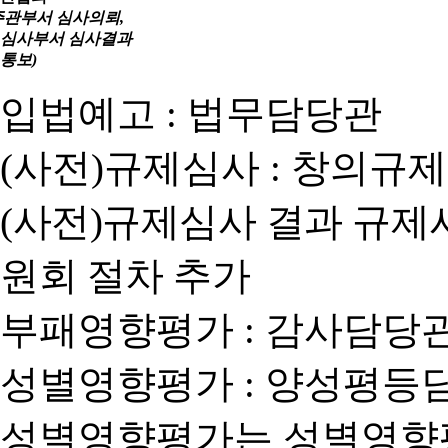
주관부서 심사의뢰,
심사부서 심사결과
통보)
입법예고 : 법무담당관
(사전)규제심사 : 창의규
(사전)규제심사 결과 규제
원회 절차 추가
부패영향평가 : 감사담당
성별영향평가 : 양성평등
성별영향평가는 성별영향