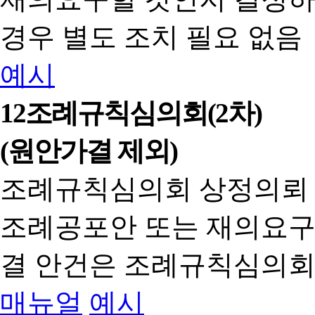
경우 별도 조치 필요 없음
예시
12
조례규칙심의회(2차)
(원안가결 제외)
조례규칙심의회 상정의뢰
조례공포안 또는 재의요구
결 안건은 조례규칙심의회
매뉴얼
예시