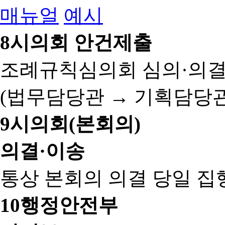
매뉴얼
예시
8
시의회 안건제출
조례규칙심의회 심의·의결
(법무담당관 → 기획담당관
9
시의회(본회의)
의결·이송
통상 본회의 의결 당일 집
10
행정안전부