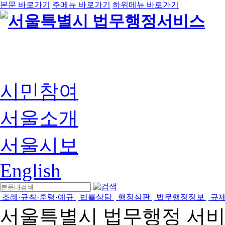
본문 바로가기
주메뉴 바로가기
하위메뉴 바로가기
시민참여
서울소개
서울시보
English
조례·규칙·훈령·예규
법률상담
행정심판
법무행정정보
규
서울특별시 법무행정 서