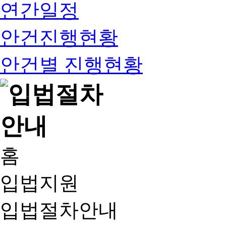
연간일정
안건진행현황
안건별 진행현황
홈
입법지원
입법절차안내