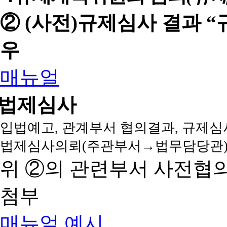
② (사전)규제심사 결과 
우
매뉴얼
법제심사
입법예고, 관계부서 협의결과, 규제심
법제심사의뢰(주관부서→법무담당관)
위 ②의 관련부서 사전협
첨부
매뉴얼
예시