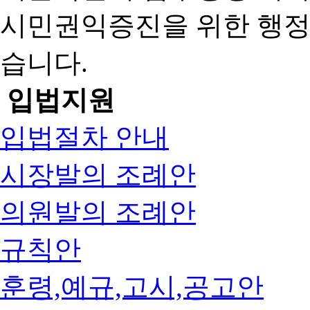
시민권익증진을 위한 행
습니다.
입법지원
입법절차 안내
시장발의 조례안
의원발의 조례안
규칙안
훈령,예규,고시,공고안