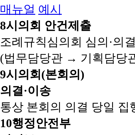
매뉴얼
예시
8
시의회 안건제출
조례규칙심의회 심의·의결
(법무담당관 → 기획담당관
9
시의회(본회의)
의결·이송
통상 본회의 의결 당일 집
10
행정안전부