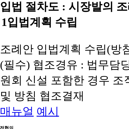
입법 절차도 :
시장발의 
1
입법계획 수립
조례안 입법계획 수립(방침
(필수) 협조경유 : 법무담
원회 신설 포함한 경우 
및 방침 협조결재
매뉴얼
예시
전협의