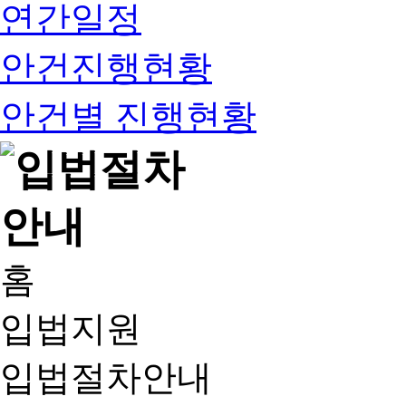
연간일정
안건진행현황
안건별 진행현황
홈
입법지원
입법절차안내