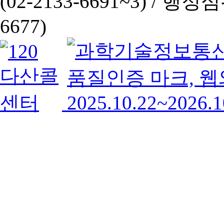
(02-2133-6691~3) /
행정심판 
6677)