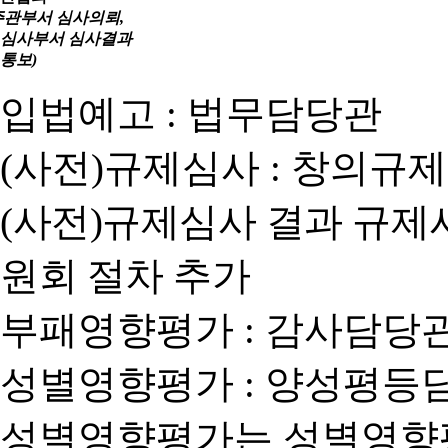
주관부서 심사의뢰,
심사부서 심사결과
통보)
입법예고 : 법무담당관
(사전)규제심사 : 창의규
(사전)규제심사 결과 규제
원회 절차 추가
부패영향평가 : 감사담당
성별영향평가 : 양성평등
성별영향평가는 성별영향