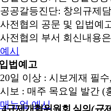
공공갈등진단: 창의규제
사전협의 공문 및 입법예고
사전협의 부서 회신내용은
예시
입법예고
20일 이상 : 시보게재 필
시보 : 매주 목요일 발간 
매뉴얼
예시
4
규제개혁위원회 심의
(규제