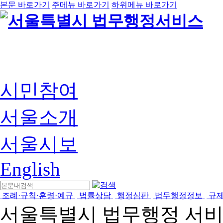
본문 바로가기
주메뉴 바로가기
하위메뉴 바로가기
시민참여
서울소개
서울시보
English
조례·규칙·훈령·예규
법률상담
행정심판
법무행정정보
규
서울특별시 법무행정 서