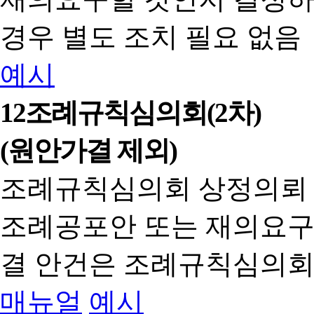
경우 별도 조치 필요 없음
예시
12
조례규칙심의회(2차)
(원안가결 제외)
조례규칙심의회 상정의뢰
조례공포안 또는 재의요구
결 안건은 조례규칙심의회
매뉴얼
예시