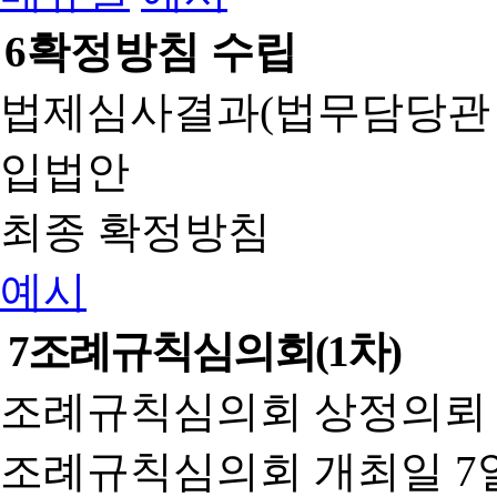
6
확정방침 수립
법제심사결과(법무담당관
입법안
최종 확정방침
예시
7
조례규칙심의회(1차)
조례규칙심의회 상정의뢰 
조례규칙심의회 개최일 7