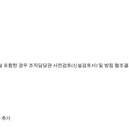
설 포함한 경우 조직담당관 사전검토(신설검토서) 및 방침 협조
 추가