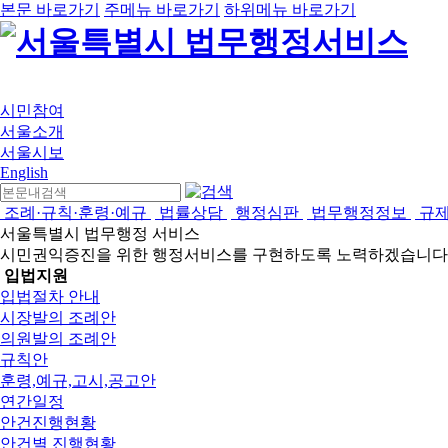
본문 바로가기
주메뉴 바로가기
하위메뉴 바로가기
시민참여
서울소개
서울시보
English
조례·규칙·훈령·예규
법률상담
행정심판
법무행정정보
규
서울특별시 법무행정 서비스
시민권익증진을 위한 행정서비스를 구현하도록 노력하겠습니다
입법지원
입법절차 안내
시장발의 조례안
의원발의 조례안
규칙안
훈령,예규,고시,공고안
연간일정
안건진행현황
안건별 진행현황