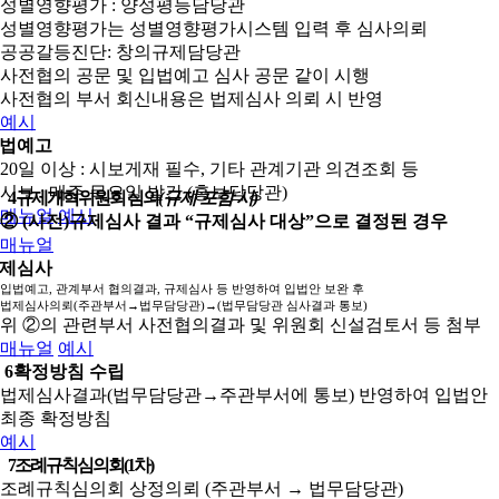
성별영향평가 : 양성평등담당관
성별영향평가는 성별영향평가시스템 입력 후 심사의뢰
공공갈등진단: 창의규제담당관
사전협의 공문 및 입법예고 심사 공문 같이 시행
사전협의 부서 회신내용은 법제심사 의뢰 시 반영
예시
법예고
20일 이상 : 시보게재 필수, 기타 관계기관 의견조회 등
시보 : 매주 목요일 발간 (홍보담당관)
4
규제개혁위원회 심의
(규제 포함 시)
매뉴얼
예시
② (사전)규제심사 결과 “규제심사 대상”으로 결정된 경우
매뉴얼
제심사
입법예고, 관계부서 협의결과, 규제심사 등 반영하여 입법안 보완 후
법제심사의뢰(주관부서→법무담당관)→(법무담당관 심사결과 통보)
위 ②의 관련부서 사전협의결과 및 위원회 신설검토서 등 첨부
매뉴얼
예시
6
확정방침 수립
법제심사결과(법무담당관→주관부서에 통보) 반영하여 입법안
최종 확정방침
예시
7
조례규칙심의회(1차)
조례규칙심의회 상정의뢰 (주관부서 → 법무담당관)