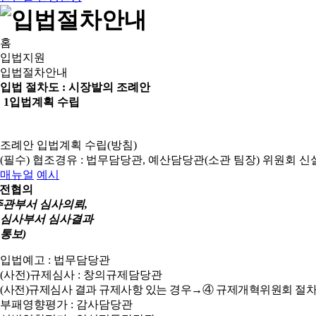
홈
입법지원
입법절차안내
입법 절차도 :
시장발의 조례안
1
입법계획 수립
조례안 입법계획 수립(방침)
(필수) 협조경유 : 법무담당관, 예산담당관(소관 팀장)
위원회 신
매뉴얼
예시
전협의
주관부서 심사의뢰,
심사부서 심사결과
통보)
입법예고 : 법무담당관
(사전)규제심사 : 창의규제담당관
(사전)규제심사 결과 규제사항 있는 경우→④ 규제개혁위원회 절차
부패영향평가 : 감사담당관