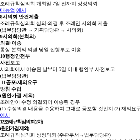
조례규칙심의회 개최일 7일 전까지 상정의뢰
매뉴얼
예시
8
시의회 안건제출
조례규칙심의회 심의·의결 후 조례안 시의회 제출
(법무담당관 → 기획담당관 → 시의회)
9
시의회(본회의)
의결·이송
통상 본회의 의결 당일 집행부로 이송
10
행정안전부
사전보고
시의회에서 이송된 날부터 5일 이내 행안부 사전보고
(법무담당관)
11
공포/재의요구
방침 수립
(원안가결 제외)
조례안이 수정 의결되어 이송된 경우
(1) 수정의결 내용을 수용하여 그대로 공포할 것인지
(2) 재의
예시
12
조례규칙심의회(2차)
(원안가결 제외)
조례규칙심의회 상정의뢰 (주관부서→법무담당관)