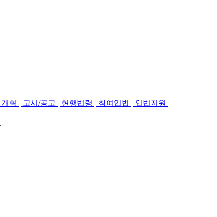
제개혁
고시/공고
현행법령
참여입법
입법지원
.