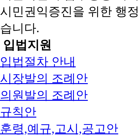
시민권익증진을 위한 행
습니다.
입법지원
입법절차 안내
시장발의 조례안
의원발의 조례안
규칙안
훈령,예규,고시,공고안