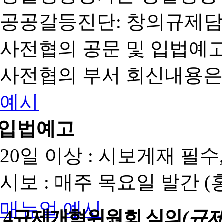
공공갈등진단: 창의규제
사전협의 공문 및 입법예고
사전협의 부서 회신내용은
예시
입법예고
20일 이상 : 시보게재 필
시보 : 매주 목요일 발간 
매뉴얼
예시
4
규제개혁위원회 심의
(규제