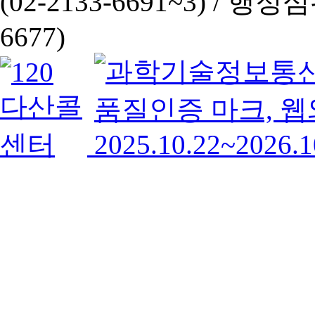
(02-2133-6691~3) /
행정심판 
6677)