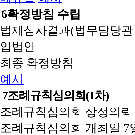
6
확정방침 수립
법제심사결과(법무담당관
입법안
최종 확정방침
예시
7
조례규칙심의회(1차)
조례규칙심의회 상정의뢰 
조례규칙심의회 개최일 7