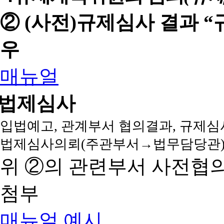
② (사전)규제심사 결과 
우
매뉴얼
법제심사
입법예고, 관계부서 협의결과, 규제심
법제심사의뢰(주관부서→법무담당관)
위 ②의 관련부서 사전협
첨부
매뉴얼
예시