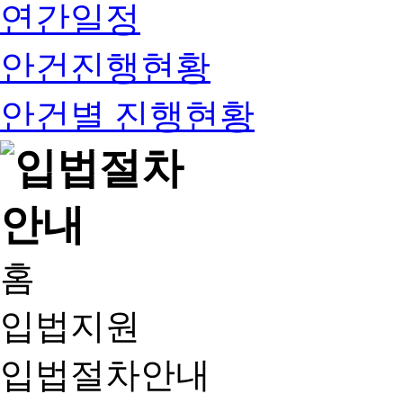
연간일정
안건진행현황
안건별 진행현황
홈
입법지원
입법절차안내