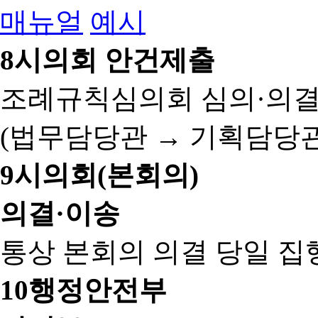
매뉴얼
예시
8
시의회 안건제출
조례규칙심의회 심의·의결
(법무담당관 → 기획담당관
9
시의회(본회의)
의결·이송
통상 본회의 의결 당일 집
10
행정안전부