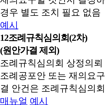
경우 별도 조치 필요 없음
예시
12
조례규칙심의회(2차)
(원안가결 제외)
조례규칙심의회 상정의뢰
조례공포안 또는 재의요구
결 안건은 조례규칙심의회
매뉴얼
예시