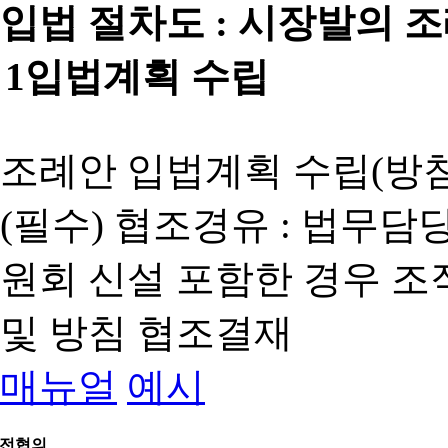
입법 절차도 :
시장발의 
1
입법계획 수립
조례안 입법계획 수립(방침
(필수) 협조경유 : 법무담
원회 신설 포함한 경우 
및 방침 협조결재
매뉴얼
예시
전협의