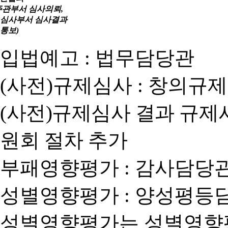
주관부서 심사의뢰,
심사부서 심사결과
통보)
입법예고 : 법무담당관
(사전)규제심사 : 창의규
(사전)규제심사 결과 규제
원회 절차 추가
부패영향평가 : 감사담당
성별영향평가 : 양성평등
성별영향평가는 성별영향