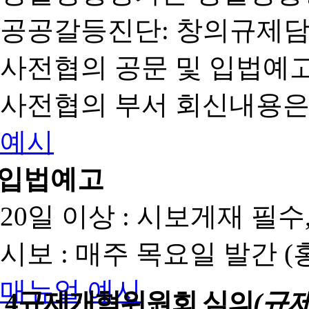
공공갈등진단: 창의규제
사전협의 공문 및 입법예고
사전협의 부서 회신내용은
예시
입법예고
20일 이상 : 시보게재 필
시보 : 매주 목요일 발간 
매뉴얼
예시
4
규제개혁위원회 심의
(규제