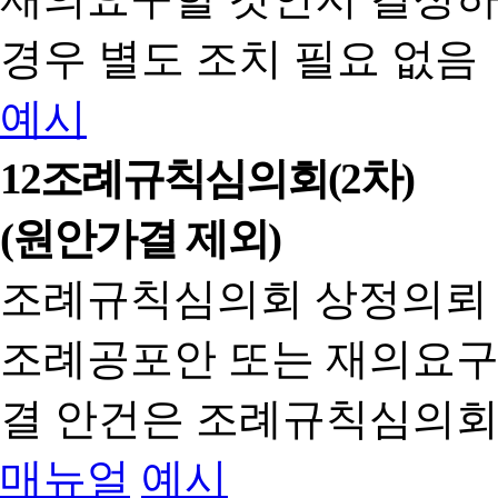
경우 별도 조치 필요 없음
예시
12
조례규칙심의회(2차)
(원안가결 제외)
조례규칙심의회 상정의뢰
조례공포안 또는 재의요구
결 안건은 조례규칙심의회
매뉴얼
예시