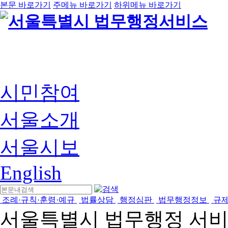
본문 바로가기
주메뉴 바로가기
하위메뉴 바로가기
시민참여
서울소개
서울시보
English
조례·규칙·훈령·예규
법률상담
행정심판
법무행정정보
규
서울특별시 법무행정 서