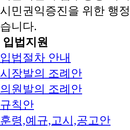
시민권익증진을 위한 행
습니다.
입법지원
입법절차 안내
시장발의 조례안
의원발의 조례안
규칙안
훈령,예규,고시,공고안