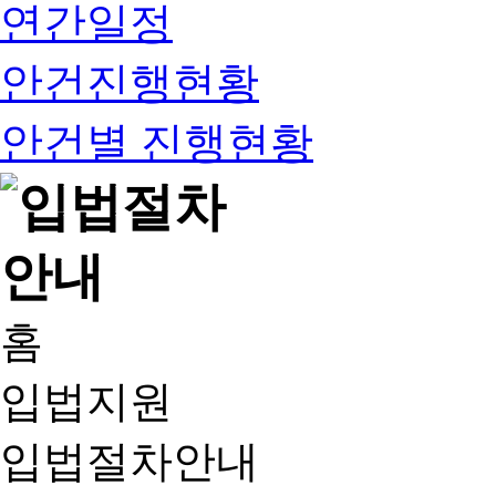
연간일정
안건진행현황
안건별 진행현황
홈
입법지원
입법절차안내