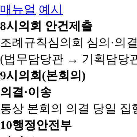
매뉴얼
예시
8
시의회 안건제출
조례규칙심의회 심의·의결
(법무담당관 → 기획담당관
9
시의회(본회의)
의결·이송
통상 본회의 의결 당일 집
10
행정안전부