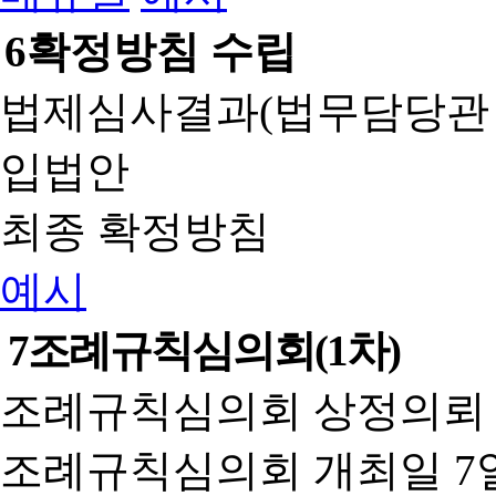
6
확정방침 수립
법제심사결과(법무담당관
입법안
최종 확정방침
예시
7
조례규칙심의회(1차)
조례규칙심의회 상정의뢰 
조례규칙심의회 개최일 7