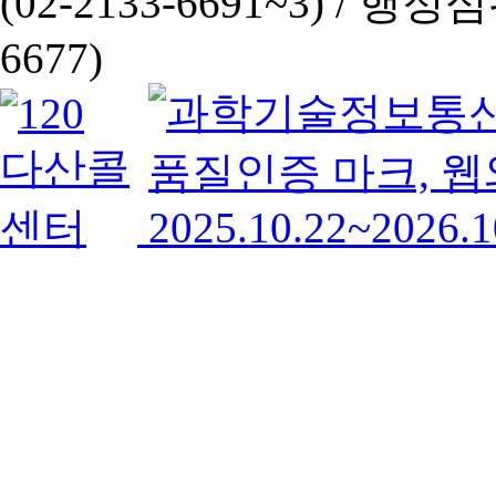
(02-2133-6691~3) /
행정심판 
6677)