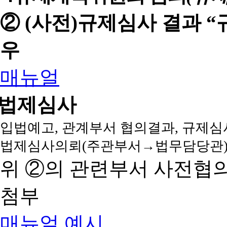
② (사전)규제심사 결과 
우
매뉴얼
법제심사
입법예고, 관계부서 협의결과, 규제심
법제심사의뢰(주관부서→법무담당관)
위 ②의 관련부서 사전협
첨부
매뉴얼
예시